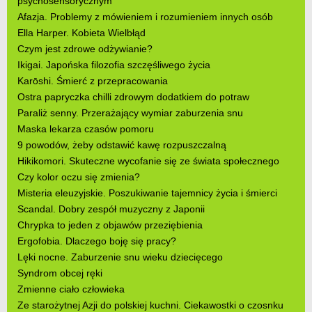
psychosensorycznym
Afazja. Problemy z mówieniem i rozumieniem innych osób
Ella Harper. Kobieta Wielbłąd
Czym jest zdrowe odżywianie?
Ikigai. Japońska filozofia szczęśliwego życia
Karōshi. Śmierć z przepracowania
Ostra papryczka chilli zdrowym dodatkiem do potraw
Paraliż senny. Przerażający wymiar zaburzenia snu
Maska lekarza czasów pomoru
9 powodów, żeby odstawić kawę rozpuszczalną
Hikikomori. Skuteczne wycofanie się ze świata społecznego
Czy kolor oczu się zmienia?
Misteria eleuzyjskie. Poszukiwanie tajemnicy życia i śmierci
Scandal. Dobry zespół muzyczny z Japonii
Chrypka to jeden z objawów przeziębienia
Ergofobia. Dlaczego boję się pracy?
Lęki nocne. Zaburzenie snu wieku dziecięcego
Syndrom obcej ręki
Zmienne ciało człowieka
Ze starożytnej Azji do polskiej kuchni. Ciekawostki o czosnku