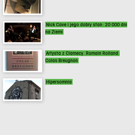
Nick Cave i jego dobry stan: 20 000 dni
na Ziemi
Artysta z Clamecy. Romain Rolland:
Colas Breugnon
Hipersomnia