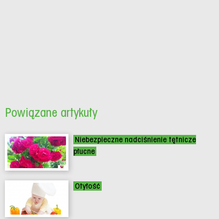
Powiązane artykuły
Niebezpieczne nadciśnienie tętnicze
płucne
Otyłość