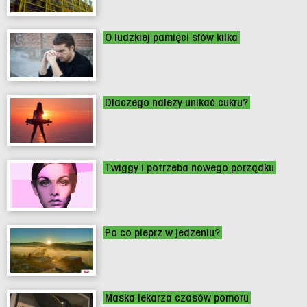
O ludzkiej pamięci słów kilka
Dlaczego należy unikać cukru?
Twiggy i potrzeba nowego porządku
Po co pieprz w jedzeniu?
Maska lekarza czasów pomoru