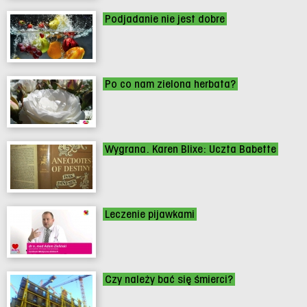
Podjadanie nie jest dobre
Po co nam zielona herbata?
Wygrana. Karen Blixe: Uczta Babette
Leczenie pijawkami
Czy należy bać się śmierci?