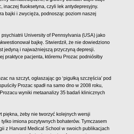
 inaczej fluoksetyna, czyli lek antydepresyjny.
ra bajki i zwycięża, podnosząc poziom naszej
i psychiatrii University of Pennsylvania (USA) jako
akwestionował bajkę. Stwierdził, że nie dowiedziono
est jedyną i najważniejszą przyczyną depresji.
jej praktyce pacjenta, któremu Prozac podniósłby
zac na szczyt, ogłaszając go ‘pigułką szczęścia’ pod
a spuściły Prozac spadł na samo dno w 2008 roku,
 Prozacu wyniki metaanalizy 35 badań klinicznych
t piękna, żeby nie tworzyć kolejnych wersji
o tylko imiona pozytywnych bohaterów. Tymczasem
ogii z Harvard Medical School w swoich publikacjach