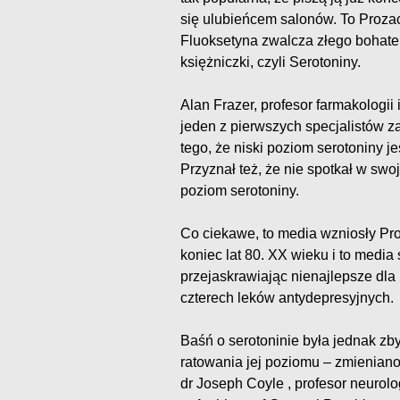
się ulubieńcem salonów. To Prozac,
Fluoksetyna zwalcza złego bohate
księżniczki, czyli Serotoniny.
Alan Frazer, profesor farmakologii 
jeden z pierwszych specjalistów z
tego, że niski poziom serotoniny j
Przyznał też, że nie spotkał w swo
poziom serotoniny.
Co ciekawe, to media wzniosły Pro
koniec lat 80. XX wieku i to medi
przejaskrawiając nienajlepsze dla
czterech leków antydepresyjnych.
Baśń o serotoninie była jednak zby
ratowania jej poziomu – zmienian
dr Joseph Coyle , profesor neurol