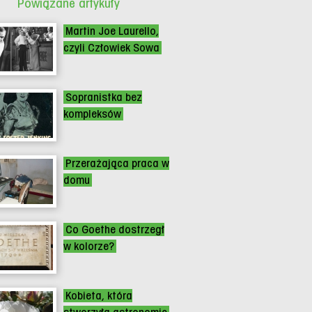
Powiązane artykuły
Martin Joe Laurello,
czyli Człowiek Sowa
Sopranistka bez
kompleksów
Przerażająca praca w
domu
Co Goethe dostrzegł
w kolorze?
Kobieta, która