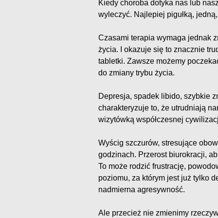
Kiedy choroba dotyka nas lub naszy
wyleczyć. Najlepiej pigułką, jedną
Czasami terapia wymaga jednak z
życia. I okazuje się to znacznie tr
tabletki. Zawsze możemy poczekać
do zmiany trybu życia.
Depresja, spadek libido, szybkie
charakteryzuje to, że utrudniają na
wizytówką współczesnej cywilizacj
Wyścig szczurów, stresujące obowi
godzinach. Przerost biurokracji, 
To może rodzić frustrację, powodo
poziomu, za którym jest już tylko 
nadmierna agresywność.
Ale przecież nie zmienimy rzeczywi