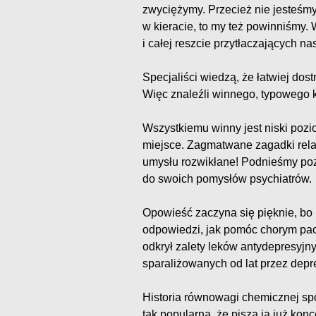
zwyciężymy. Przecież nie jesteśmy
w kieracie, to my też powinniśmy. W
i całej reszcie przytłaczających 
Specjaliści wiedzą, że łatwiej dos
Więc znaleźli winnego, typowego k
Wszystkiemu winny jest niski pozi
miejsce. Zagmatwane zagadki rela
umysłu rozwikłane! Podnieśmy pozi
do swoich pomysłów psychiatrów.
Opowieść zaczyna się pięknie, bo
odpowiedzi, jak pomóc chorym pacj
odkrył zalety leków antydepresyjn
sparaliżowanych od lat przez depre
Historia równowagi chemicznej sp
tak popularna, że piszą ją już kon