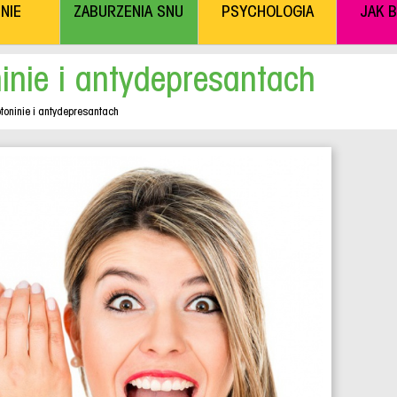
NIE
ZABURZENIA SNU
PSYCHOLOGIA
JAK 
inie i antydepresantach
otoninie i antydepresantach