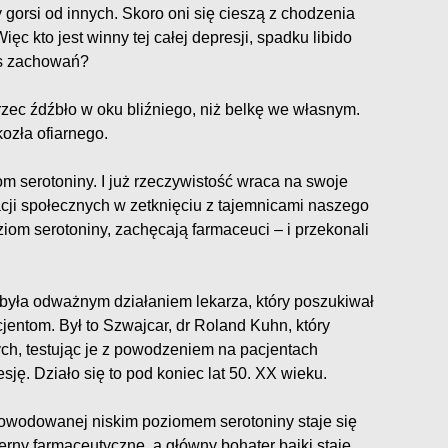
 gorsi od innych. Skoro oni się cieszą z chodzenia
ięc kto jest winny tej całej depresji, spadku libido
nas zachowań?
trzec źdźbło w oku bliźniego, niż belkę we własnym.
ozła ofiarnego.
om serotoniny. I już rzeczywistość wraca na swoje
cji społecznych w zetknięciu z tajemnicami naszego
om serotoniny, zachęcają farmaceuci – i przekonali
 była odważnym działaniem lekarza, który poszukiwał
entom. Był to Szwajcar, dr Roland Kuhn, który
ych, testując je z powodzeniem na pacjentach
sję. Działo się to pod koniec lat 50. XX wieku.
owodowanej niskim poziomem serotoniny staje się
cerny farmaceutyczne, a główny bohater bajki staje