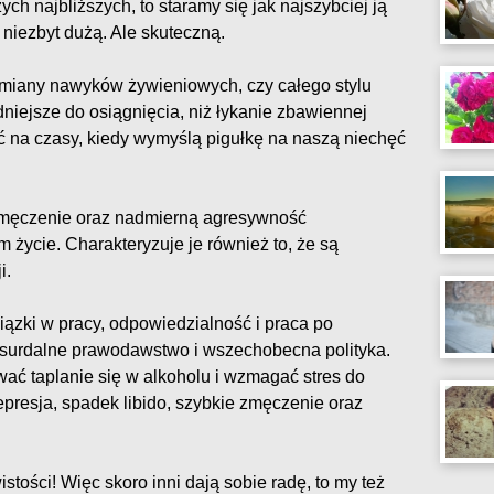
ch najbliższych, to staramy się jak najszybciej ją
, niezbyt dużą. Ale skuteczną.
miany nawyków żywieniowych, czy całego stylu
udniejsze do osiągnięcia, niż łykanie zbawiennej
 na czasy, kiedy wymyślą pigułkę na naszą niechęć
 zmęczenie oraz nadmierną agresywność
m życie. Charakteryzuje je również to, że są
i.
ązki w pracy, odpowiedzialność i praca po
absurdalne prawodawstwo i wszechobecna polityka.
wać taplanie się w alkoholu i wzmagać stres do
depresja, spadek libido, szybkie zmęczenie oraz
stości! Więc skoro inni dają sobie radę, to my też