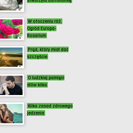
stworzyła astronomię
W otoczeniu róż.
Ogród Europa-
Rosarium
Prąd, który miał dać
szczęście
O ludzkiej pamięci
słów kilka
Kilka zasad zdrowego
jedzenia