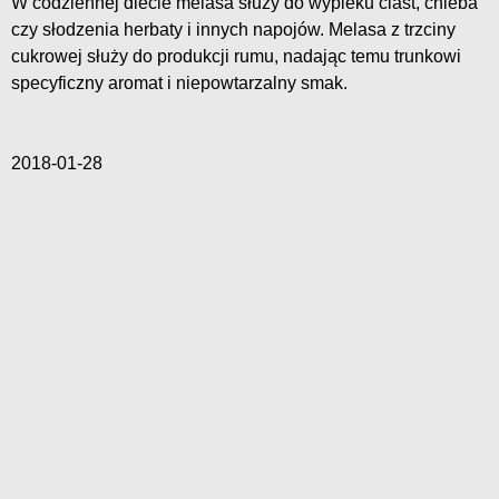
W codziennej diecie melasa służy do wypieku ciast, chleba
czy słodzenia herbaty i innych napojów. Melasa z trzciny
cukrowej służy do produkcji rumu, nadając temu trunkowi
specyficzny aromat i niepowtarzalny smak.
2018-01-28