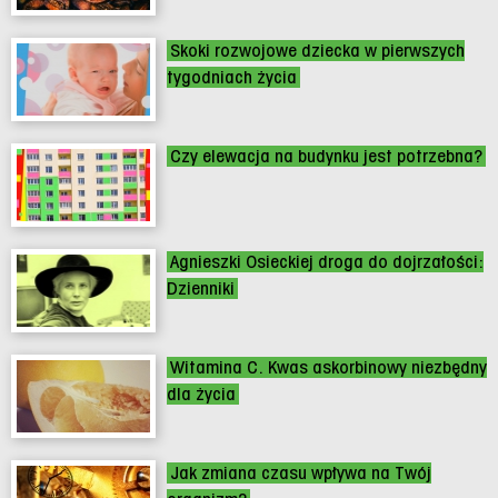
Skoki rozwojowe dziecka w pierwszych
tygodniach życia
Czy elewacja na budynku jest potrzebna?
Agnieszki Osieckiej droga do dojrzałości:
Dzienniki
Witamina C. Kwas askorbinowy niezbędny
dla życia
Jak zmiana czasu wpływa na Twój