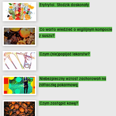
Erytrytol. Słodzik doskonały
Co warto wiedzieć o wigilijnym kompocie
z suszu?
Czym (nie)popijać lekarstw?
Niebezpieczny wzrost zachorowań na
żółtaczkę pokarmową
Czym zastąpić kawę?