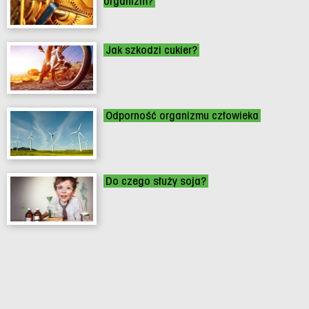
organizm?
Jak szkodzi cukier?
Odporność organizmu człowieka
Do czego służy soja?