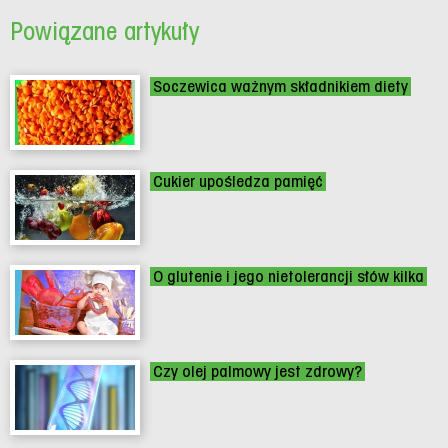
Powiązane artykuły
Soczewica ważnym składnikiem diety
Cukier upośledza pamięć
O glutenie i jego nietolerancji słów kilka
Czy olej palmowy jest zdrowy?