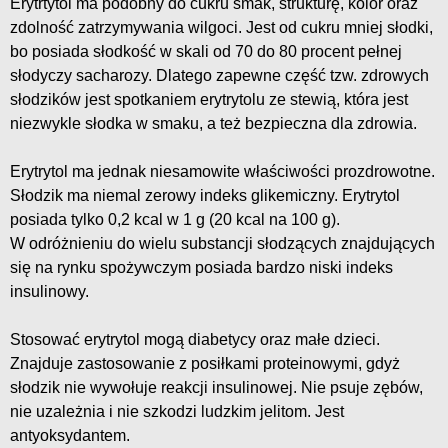
Erytrtytol ma podobny do cukru smak, strukturę, kolor oraz
zdolność zatrzymywania wilgoci. Jest od cukru mniej słodki,
bo posiada słodkość w skali od 70 do 80 procent pełnej
słodyczy sacharozy. Dlatego zapewne część tzw. zdrowych
słodzików jest spotkaniem erytrytolu ze stewią, która jest
niezwykle słodka w smaku, a też bezpieczna dla zdrowia.
Erytrytol ma jednak niesamowite właściwości prozdrowotne.
Słodzik ma niemal zerowy indeks glikemiczny. Erytrytol
posiada tylko 0,2 kcal w 1 g (20 kcal na 100 g).
W odróżnieniu do wielu substancji słodzących znajdujących
się na rynku spożywczym posiada bardzo niski indeks
insulinowy.
Stosować erytrytol mogą diabetycy oraz małe dzieci.
Znajduje zastosowanie z posiłkami proteinowymi, gdyż
słodzik nie wywołuje reakcji insulinowej. Nie psuje zębów,
nie uzależnia i nie szkodzi ludzkim jelitom. Jest
antyoksydantem.