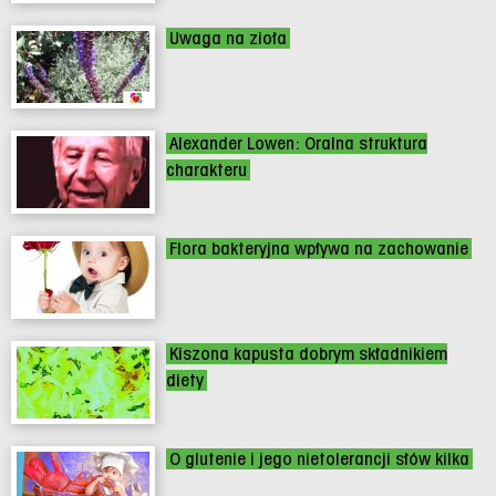
Uwaga na zioła
Alexander Lowen: Oralna struktura
charakteru
Flora bakteryjna wpływa na zachowanie
Kiszona kapusta dobrym składnikiem
diety
O glutenie i jego nietolerancji słów kilka