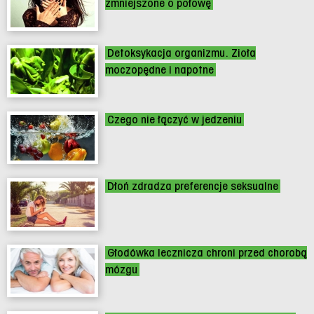
zmniejszone o połowę
Detoksykacja organizmu. Zioła
moczopędne i napotne
Czego nie łączyć w jedzeniu
Dłoń zdradza preferencje seksualne
Głodówka lecznicza chroni przed chorobą
mózgu