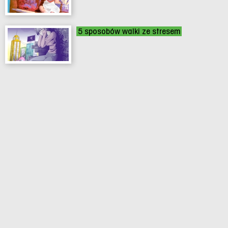
5 sposobów walki ze stresem