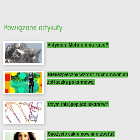
Powiązane artykuły
Antymon. Metaloid na kaca?
Niebezpieczny wzrost zachorowań na
żółtaczkę pokarmową
Czym (nie)popijać lekarstw?
Spożycie cukru powinno zostać