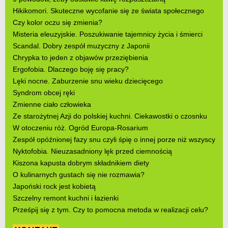
Hikikomori. Skuteczne wycofanie się ze świata społecznego
Czy kolor oczu się zmienia?
Misteria eleuzyjskie. Poszukiwanie tajemnicy życia i śmierci
Scandal. Dobry zespół muzyczny z Japonii
Chrypka to jeden z objawów przeziębienia
Ergofobia. Dlaczego boję się pracy?
Lęki nocne. Zaburzenie snu wieku dziecięcego
Syndrom obcej ręki
Zmienne ciało człowieka
Ze starożytnej Azji do polskiej kuchni. Ciekawostki o czosnku
W otoczeniu róż. Ogród Europa-Rosarium
Zespół opóźnionej fazy snu czyli śpię o innej porze niż wszyscy
Nyktofobia. Nieuzasadniony lęk przed ciemnością
Kiszona kapusta dobrym składnikiem diety
O kulinarnych gustach się nie rozmawia?
Japoński rock jest kobietą
Szczelny remont kuchni i łazienki
Prześpij się z tym. Czy to pomocna metoda w realizacji celu?