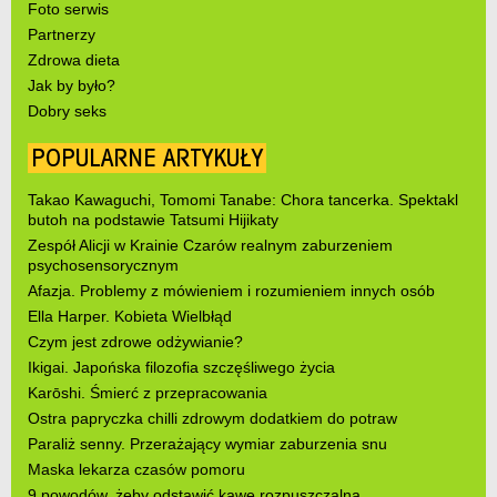
Foto serwis
Partnerzy
Zdrowa dieta
Jak by było?
Dobry seks
POPULARNE ARTYKUŁY
Takao Kawaguchi, Tomomi Tanabe: Chora tancerka. Spektakl
butoh na podstawie Tatsumi Hijikaty
Zespół Alicji w Krainie Czarów realnym zaburzeniem
psychosensorycznym
Afazja. Problemy z mówieniem i rozumieniem innych osób
Ella Harper. Kobieta Wielbłąd
Czym jest zdrowe odżywianie?
Ikigai. Japońska filozofia szczęśliwego życia
Karōshi. Śmierć z przepracowania
Ostra papryczka chilli zdrowym dodatkiem do potraw
Paraliż senny. Przerażający wymiar zaburzenia snu
Maska lekarza czasów pomoru
9 powodów, żeby odstawić kawę rozpuszczalną