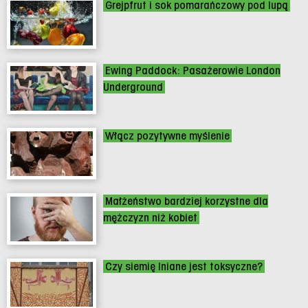
Grejpfrut i sok pomarańczowy pod lupą
Ewing Paddock: Pasażerowie London
Underground
Włącz pozytywne myślenie
Małżeństwo bardziej korzystne dla
mężczyzn niż kobiet
Czy siemię lniane jest toksyczne?