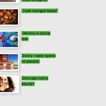
Czym zastąpić kawę?
Obrońcy w naszej
krwi
Zalety i wady spania
na plecach
Dlaczego ludzie
kaszlą?