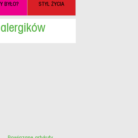
BY BYŁO?
STYL ŻYCIA
 alergików
Powiązane artykuły