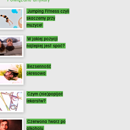
Jumping Fitness czyli
skaczemy przy
muzyce!
W jakiej pozycji
najlepiej jest spać?
Bezsenność
okresowa
Czym (nie)popijać
lekarstw?
Czerwona twarz po
alkoholu