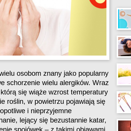
 wielu osobom znany jako popularny
iwe schorzenie wielu alergików. Wraz
 którą się wiąże wzrost temperatury
ie roślin, w powietrzu pojawiają się
opotliwe i nieprzyjemne
hanie, lejący się bezustannie katar,
enie spojówek – z takimi objawami