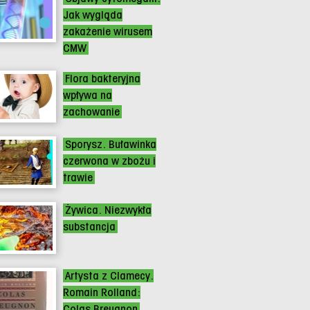
Jak wygląda
zakażenie wirusem
CMW
Flora bakteryjna
wpływa na
zachowanie
Sporysz. Buławinka
czerwona w zbożu i
trawie
Żywica. Niezwykła
substancja
Artysta z Clamecy.
Romain Rolland:
Colas Breugnon