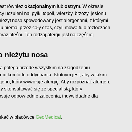
jest również
okazjonalnym
lub
ostrym
. W okresie
uczuleni na: pyłki topoli, wierzby, brzozy, jesionu
nieżyt nosa spowodowany jest alergenami, z którymi
u niemal przez cały czas, czyli mowa tu o roztoczach
az pleśni. Ten rodzaj alergii jest najczęściej
o nieżytu nosa
sa polega przede wszystkim na złagodzeniu
niu komfortu oddychania. Istotnym jest, aby w takim
genu, który wywołuje alergię. Aby rozpoznać alergen,
y skonsultować się ze specjalistą, który
osuje odpowiednie zalecenia, indywidualne dla
ukać w placówce
GeoMedical
.