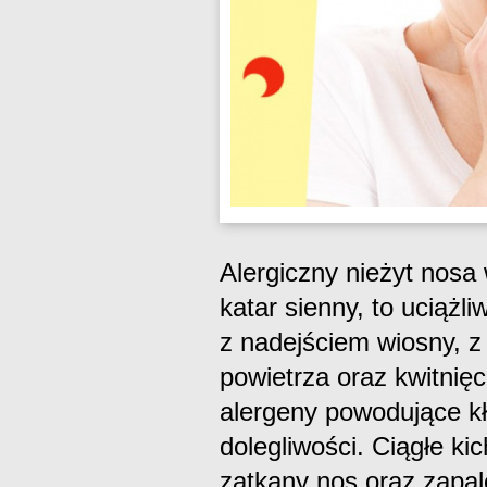
Alergiczny nieżyt nosa
katar sienny, to uciążl
z nadejściem wiosny, z
powietrza oraz kwitnięc
alergeny powodujące kł
dolegliwości. Ciągłe kic
zatkany nos oraz zapal