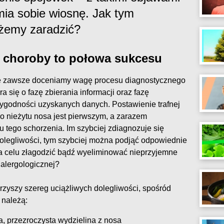
mia sobie wiosnę. Jak tym
żemy zaradzić?
 choroby to połowa sukcesu
ie zawsze doceniamy wagę procesu diagnostycznego
 się o fazę zbierania informacji oraz fazę
arygodności uzyskanych danych. Postawienie trafnej
o nieżytu nosa jest pierwszym, a zarazem
 tego schorzenia. Im szybciej zdiagnozuje się
dolegliwości, tym szybciej można podjąć odpowiednie
na celu złagodzić bądź wyeliminować nieprzyjemne
 alergologicznej?
zyszy szereg uciążliwych dolegliwości, spośród
 należą:
, przezroczysta wydzielina z nosa