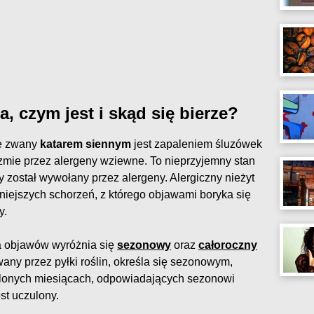
a, czym jest i skąd się bierze?
ie zwany
katarem siennym
jest zapaleniem śluzówek
zmie przez alergeny wziewne. To nieprzyjemny stan
y został wywołany przez alergeny. Alergiczny nieżyt
niejszych schorzeń, z którego objawami boryka się
y.
a objawów wyróżnia się
sezonowy
oraz
całoroczny
any przez pyłki roślin, określa się sezonowym,
ślonych miesiącach, odpowiadających sezonowi
est uczulony.