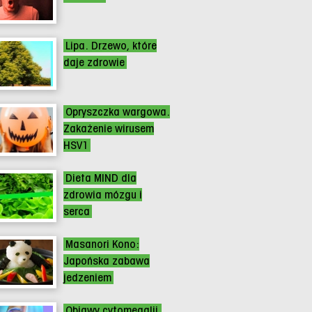
Lipa. Drzewo, które
daje zdrowie
Opryszczka wargowa.
Zakażenie wirusem
HSV1
Dieta MIND dla
zdrowia mózgu i
serca
Masanori Kono:
Japońska zabawa
jedzeniem
Objawy cytomegalii.