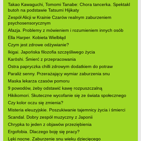
Takao Kawaguchi, Tomomi Tanabe: Chora tancerka. Spektakl
butoh na podstawie Tatsumi Hijikaty
Zespół Alicji w Krainie Czarów realnym zaburzeniem
psychosensorycznym
Afazja. Problemy z mówieniem i rozumieniem innych osób
Ella Harper. Kobieta Wielbłąd
Czym jest zdrowe odżywianie?
Ikigai. Japońska filozofia szczęśliwego życia
Karōshi. Śmierć z przepracowania
Ostra papryczka chilli zdrowym dodatkiem do potraw
Paraliż senny. Przerażający wymiar zaburzenia snu
Maska lekarza czasów pomoru
9 powodów, żeby odstawić kawę rozpuszczalną
Hikikomori. Skuteczne wycofanie się ze świata społecznego
Czy kolor oczu się zmienia?
Misteria eleuzyjskie. Poszukiwanie tajemnicy życia i śmierci
Scandal. Dobry zespół muzyczny z Japonii
Chrypka to jeden z objawów przeziębienia
Ergofobia. Dlaczego boję się pracy?
Lęki nocne. Zaburzenie snu wieku dziecięcego