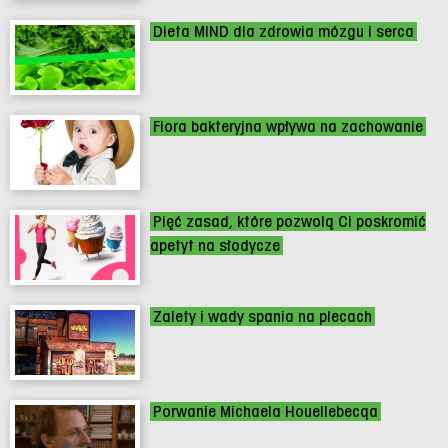
Dieta MIND dla zdrowia mózgu i serca
Flora bakteryjna wpływa na zachowanie
Pięć zasad, które pozwolą Ci poskromić
apetyt na słodycze
Zalety i wady spania na plecach
Porwanie Michaela Houellebecqa