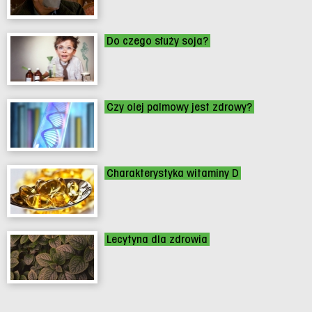
Do czego służy soja?
Czy olej palmowy jest zdrowy?
Charakterystyka witaminy D
Lecytyna dla zdrowia