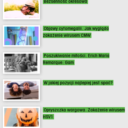
Bezsenność okresowa
Objawy cytomegalii. Jak wygląda
zakażenie wirusem CMW
Poszukiwanie miłości. Erich Maria
Remarque: Gam
W jakiej pozycji najlepiej jest spać?
Opryszczka wargowa. Zakażenie wirusem
HSV1