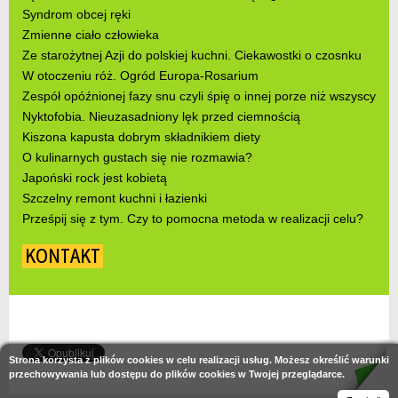
Syndrom obcej ręki
Zmienne ciało człowieka
Ze starożytnej Azji do polskiej kuchni. Ciekawostki o czosnku
W otoczeniu róż. Ogród Europa-Rosarium
Zespół opóźnionej fazy snu czyli śpię o innej porze niż wszyscy
Nyktofobia. Nieuzasadniony lęk przed ciemnością
Kiszona kapusta dobrym składnikiem diety
O kulinarnych gustach się nie rozmawia?
Japoński rock jest kobietą
Szczelny remont kuchni i łazienki
Prześpij się z tym. Czy to pomocna metoda w realizacji celu?
KONTAKT
Strona korzysta z plików cookies w celu realizacji usług. Możesz określić warunki
przechowywania lub dostępu do plików cookies w Twojej przeglądarce.