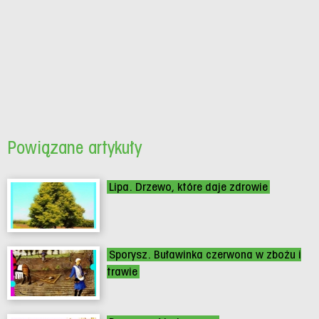
Powiązane artykuły
Lipa. Drzewo, które daje zdrowie
Sporysz. Buławinka czerwona w zbożu i
trawie