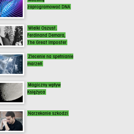
zaprogramować DNA
Wielki Oszust.
Ferdinand Demara,
The Great Imposter
Zlecenie na spełnianie
marzeń
Magiczny wpływ
Księżyca
Narzekanie szkodzi