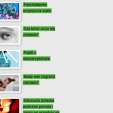
Panchakarma
oczyszcza ciało
Czy kolor oczu się
zmienia?
Pieśń o
macierzyństwie
Kiedy sen zagraża
zdrowiu?
Odczucia dziecka
podczas porodu i
zaraz po przyjściu na