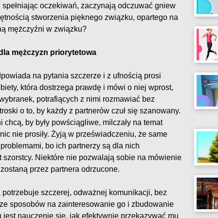
Nie spełniając oczekiwań, zaczynają odczuwać gniew
jętnością stworzenia pięknego związku, opartego na
gną mężczyźni w związku?
 dla mężczyzn priorytetowa
powiada na pytania szczerze i z ufnością prosi
iety, która dostrzega prawdę i mówi o niej wprost,
 wybranek, potrafiących z nimi rozmawiać bez
roski o to, by każdy z partnerów czuł się szanowany.
 chcą, by były powściągliwe, milczały na temat
 nic nie prosiły. Żyją w przeświadczeniu, że same
problemami, bo ich partnerzy są dla nich
t szorstcy. Niektóre nie pozwalają sobie na mówienie
 zostaną przez partnera odrzucone.
potrzebuje szczerej, odważnej komunikacji, bez
 ze sposobów na zainteresowanie go i zbudowanie
 jest nauczenie się, jak efektywnie przekazywać mu