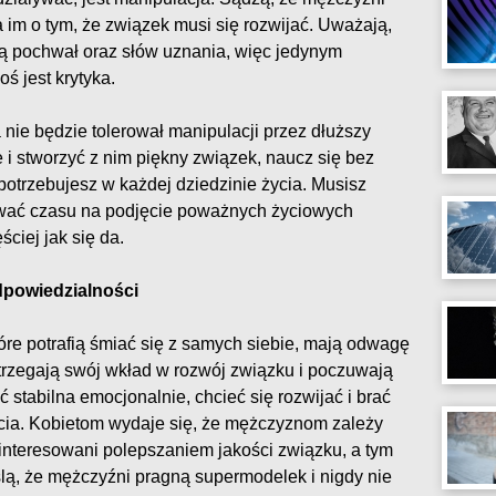
 im o tym, że związek musi się rozwijać. Uważają,
nią pochwał oraz słów uznania, więc jedynym
 jest krytyka.
ie będzie tolerował manipulacji przez dłuższy
 i stworzyć z nim piękny związek, naucz się bez
 potrzebujesz w każdej dziedzinie życia. Musisz
bować czasu na podjęcie poważnych życiowych
ciej jak się da.
dpowiedzialności
óre potrafią śmiać się z samych siebie, mają odwagę
ostrzegają swój wkład w rozwój związku i poczuwają
ć stabilna emocjonalnie, chcieć się rozwijać i brać
cia. Kobietom wydaje się, że mężczyznom zależy
zainteresowani polepszaniem jakości związku, a tym
lą, że mężczyźni pragną supermodelek i nigdy nie