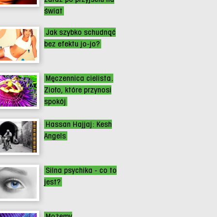
świat
Jak szybko schudnąć
bez efektu jo-jo?
Męczennica cielista.
Zioło, które przynosi
spokój
Hassan Hajjaj: Kesh
Angels
Silna psychika - co to
jest?
Możemy