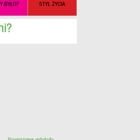
BY BYŁO?
STYL ŻYCIA
mi?
Powiązane artykuły