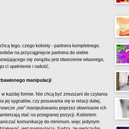
hcą tego, czego kobiety - partnera kompletnego.
sobów na przyciągnięcie partnera do siebie
zwijającego się związku jest stworzenie własnego,
o ci spełnienie i radość.
zbawionego manipulacji
 w każdej formie. Nie chcą być zmuszani do czytania
a jej sygnałów, czy posuwania się w relacji dalej,
anowcze „nie” manipulowaniu poprzez obwinianie ich
zamierzają stać na przegranej pozycji. Kobietom
graniczać komunikację do minimum, więc jedynym
ziaływać, jest manipulacja. Sądzą, że mężczyźni