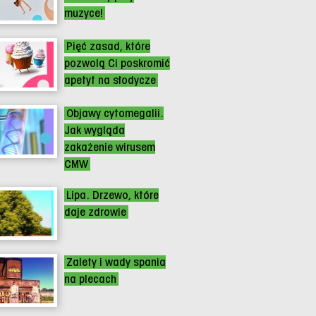
muzyce!
Pięć zasad, które
pozwolą Ci poskromić
apetyt na słodycze
Objawy cytomegalii.
Jak wygląda
zakażenie wirusem
CMW
Lipa. Drzewo, które
daje zdrowie
Zalety i wady spania
na plecach