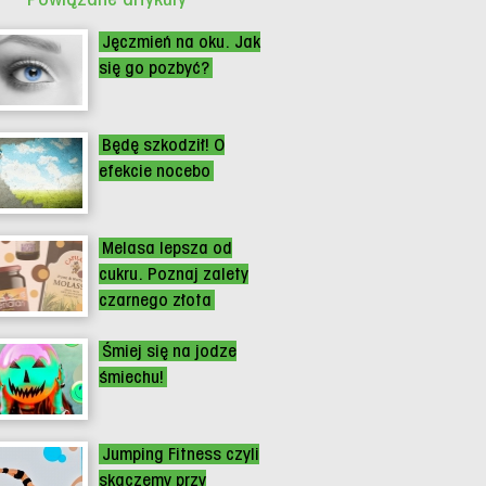
Jęczmień na oku. Jak
się go pozbyć?
Będę szkodził! O
efekcie nocebo
Melasa lepsza od
cukru. Poznaj zalety
czarnego złota
Śmiej się na jodze
śmiechu!
Jumping Fitness czyli
skaczemy przy