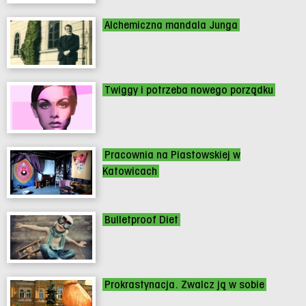
Alchemiczna mandala Junga
Twiggy i potrzeba nowego porządku
Pracownia na Piastowskiej w
Katowicach
Bulletproof Diet
Prokrastynacja. Zwalcz ją w sobie