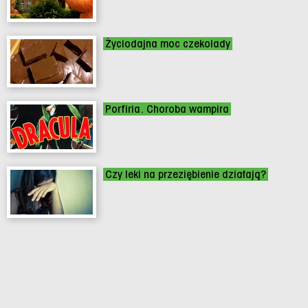
Życiodajna moc czekolady
Porfiria. Choroba wampira
Czy leki na przeziębienie działają?