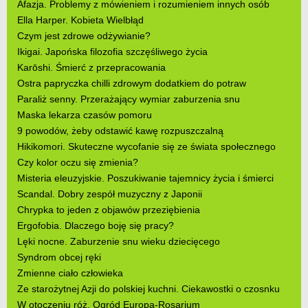
Afazja. Problemy z mówieniem i rozumieniem innych osób
Ella Harper. Kobieta Wielbłąd
Czym jest zdrowe odżywianie?
Ikigai. Japońska filozofia szczęśliwego życia
Karōshi. Śmierć z przepracowania
Ostra papryczka chilli zdrowym dodatkiem do potraw
Paraliż senny. Przerażający wymiar zaburzenia snu
Maska lekarza czasów pomoru
9 powodów, żeby odstawić kawę rozpuszczalną
Hikikomori. Skuteczne wycofanie się ze świata społecznego
Czy kolor oczu się zmienia?
Misteria eleuzyjskie. Poszukiwanie tajemnicy życia i śmierci
Scandal. Dobry zespół muzyczny z Japonii
Chrypka to jeden z objawów przeziębienia
Ergofobia. Dlaczego boję się pracy?
Lęki nocne. Zaburzenie snu wieku dziecięcego
Syndrom obcej ręki
Zmienne ciało człowieka
Ze starożytnej Azji do polskiej kuchni. Ciekawostki o czosnku
W otoczeniu róż. Ogród Europa-Rosarium