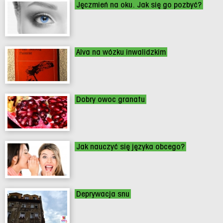
Jęczmień na oku. Jak się go pozbyć?
Alva na wózku inwalidzkim
Dobry owoc granatu
Jak nauczyć się języka obcego?
Deprywacja snu