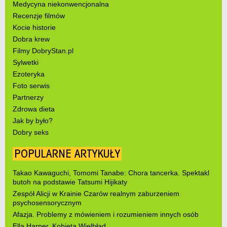
Medycyna niekonwencjonalna
Recenzje filmów
Kocie historie
Dobra krew
Filmy DobryStan.pl
Sylwetki
Ezoteryka
Foto serwis
Partnerzy
Zdrowa dieta
Jak by było?
Dobry seks
POPULARNE ARTYKUŁY
Takao Kawaguchi, Tomomi Tanabe: Chora tancerka. Spektakl
butoh na podstawie Tatsumi Hijikaty
Zespół Alicji w Krainie Czarów realnym zaburzeniem
psychosensorycznym
Afazja. Problemy z mówieniem i rozumieniem innych osób
Ella Harper. Kobieta Wielbłąd