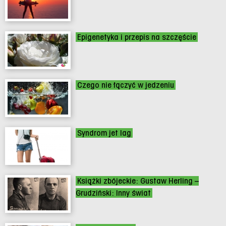
Epigenetyka i przepis na szczęście
Czego nie łączyć w jedzeniu
Syndrom jet lag
Książki zbójeckie: Gustaw Herling –
Grudziński: Inny świat