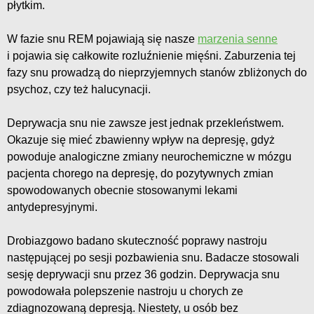
płytkim.
W fazie snu REM pojawiają się nasze
marzenia senne
i pojawia się całkowite rozluźnienie mięśni. Zaburzenia tej
fazy snu prowadzą do nieprzyjemnych stanów zbliżonych do
psychoz, czy też halucynacji.
Deprywacja snu nie zawsze jest jednak przekleństwem.
Okazuje się mieć zbawienny wpływ na depresję, gdyż
powoduje analogiczne zmiany neurochemiczne w mózgu
pacjenta chorego na depresję, do pozytywnych zmian
spowodowanych obecnie stosowanymi lekami
antydepresyjnymi.
Drobiazgowo badano skuteczność poprawy nastroju
następującej po sesji pozbawienia snu. Badacze stosowali
sesję deprywacji snu przez 36 godzin. Deprywacja snu
powodowała polepszenie nastroju u chorych ze
zdiagnozowaną depresją. Niestety, u osób bez