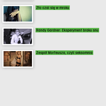
Zło czai się w mroku
Randy Gardner: Eksperyment braku snu
Zespół Morfeusza, czyli seksomnia