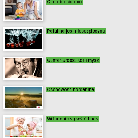
Choroba sieroca
Patulina jest niebezpieczna
Günter Grass: Kot i mysz
Osobowość borderline
Witarianie są wśród nas