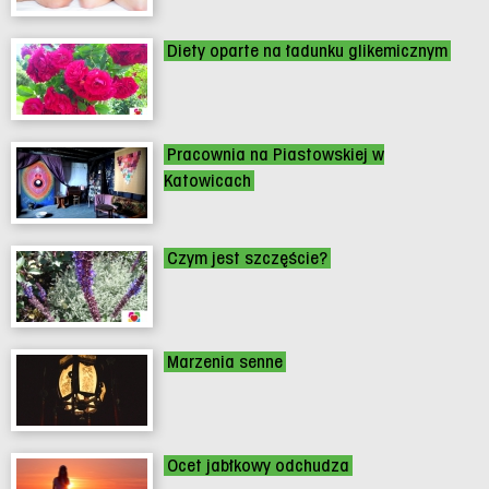
Diety oparte na ładunku glikemicznym
Pracownia na Piastowskiej w
Katowicach
Czym jest szczęście?
Marzenia senne
Ocet jabłkowy odchudza