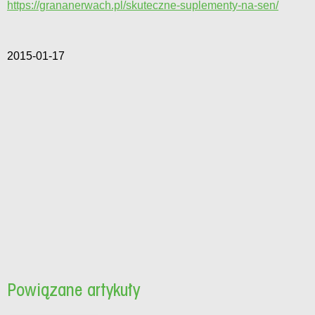
https://grananerwach.pl/skuteczne-suplementy-na-sen/
2015-01-17
Powiązane artykuły