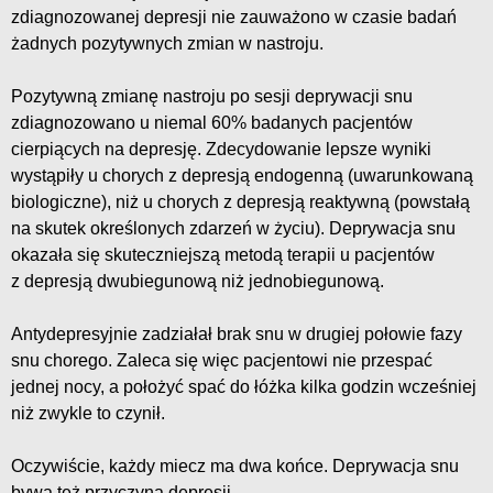
zdiagnozowanej depresji nie zauważono w czasie badań
żadnych pozytywnych zmian w nastroju.
Pozytywną zmianę nastroju po sesji deprywacji snu
zdiagnozowano u niemal 60% badanych pacjentów
cierpiących na depresję. Zdecydowanie lepsze wyniki
wystąpiły u chorych z depresją endogenną (uwarunkowaną
biologiczne), niż u chorych z depresją reaktywną (powstałą
na skutek określonych zdarzeń w życiu). Deprywacja snu
okazała się skuteczniejszą metodą terapii u pacjentów
z depresją dwubiegunową niż jednobiegunową.
Antydepresyjnie zadziałał brak snu w drugiej połowie fazy
snu chorego. Zaleca się więc pacjentowi nie przespać
jednej nocy, a położyć spać do łóżka kilka godzin wcześniej
niż zwykle to czynił.
Oczywiście, każdy miecz ma dwa końce. Deprywacja snu
bywa też przyczyną depresji.