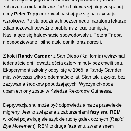
zaburzenia metaboliczne. Już od pierwszej nieprzespanej
nocy
Peter Tripp
odczuwał nasilające się halucynacje
wzrokowe. Po stu godzinach bezsennego maratonu lekarze
zdiagnozowali poważne problemy z jego pamięcią.
Nasilające się halucynacje spowodowały u Petera Trippa
niespodziewane i silne ataki paniki oraz agresji.
Z kolei
Randy Gardner
z San Diego (Kalifornia) wytrzymał
jedenaście dni i dwadzieścia cztery minuty bez chwili snu.
Eksperyment szkolny odbył się w 1965, a Randy Garnder
miał wówczas tylko siedemnaście lat. Stan taki uzyskał bez
zażywania środków pobudzających. Wyczyn chłopca
upamiętniony został w Księdze Rekordów Guinessa.
Deprywacja snu może być odpowiedzialna za przewlekłe
migreny. Jest to związane z zaburzeniami
fazy snu REM
,
w której pojawiają się szybkie ruchy gałek ocznych (
Rapid
Eye Movement
). REM to druga faza snu, zwana snem