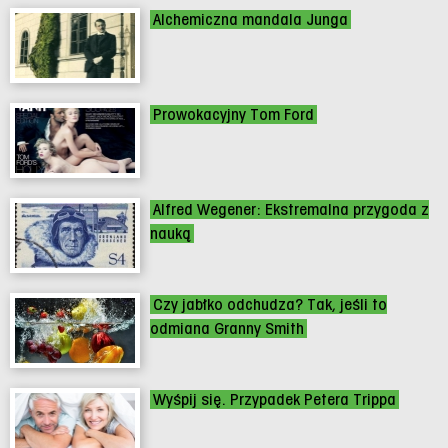
Alchemiczna mandala Junga
Prowokacyjny Tom Ford
Alfred Wegener: Ekstremalna przygoda z
nauką
Czy jabłko odchudza? Tak, jeśli to
odmiana Granny Smith
Wyśpij się. Przypadek Petera Trippa