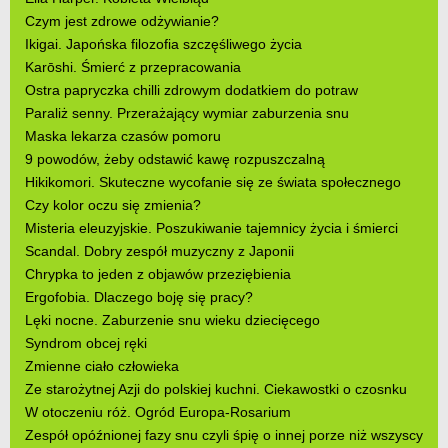
Czym jest zdrowe odżywianie?
Ikigai. Japońska filozofia szczęśliwego życia
Karōshi. Śmierć z przepracowania
Ostra papryczka chilli zdrowym dodatkiem do potraw
Paraliż senny. Przerażający wymiar zaburzenia snu
Maska lekarza czasów pomoru
9 powodów, żeby odstawić kawę rozpuszczalną
Hikikomori. Skuteczne wycofanie się ze świata społecznego
Czy kolor oczu się zmienia?
Misteria eleuzyjskie. Poszukiwanie tajemnicy życia i śmierci
Scandal. Dobry zespół muzyczny z Japonii
Chrypka to jeden z objawów przeziębienia
Ergofobia. Dlaczego boję się pracy?
Lęki nocne. Zaburzenie snu wieku dziecięcego
Syndrom obcej ręki
Zmienne ciało człowieka
Ze starożytnej Azji do polskiej kuchni. Ciekawostki o czosnku
W otoczeniu róż. Ogród Europa-Rosarium
Zespół opóźnionej fazy snu czyli śpię o innej porze niż wszyscy