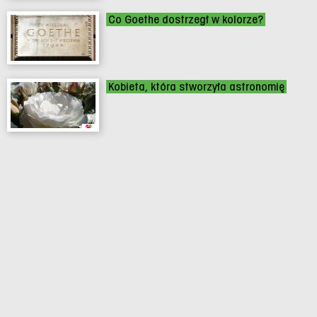
Co Goethe dostrzegł w kolorze?
Kobieta, która stworzyła astronomię