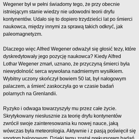
Wegener był w pełni świadomy tego, że przy obecnie
istniejącym stanie wiedzy nie udowodni teorii dryfu
kontynentów. Udało się to dopiero trzydzieści lat po śmierci
naukowca, między innymi za sprawą takich odkryć, jak
paleomagnetyzm.
Dlaczego więc Alfred Wegener odważył się głosić tezy, które
dyskredytowały jego pozycję naukowca? Kiedy Alfred
Lothar Wegener zmarł, uznano, że przyczyną śmierci była
niewydolność serca wywołana nadmiernym wysiłkiem.
Wybitny uczony skończył bowiem 50 lat, był nałogowym
palaczem, a śmierć zaskoczyła go w czasie badań
polarnych na Grenlandii.
Ryzyko i odwaga towarzyszyły mu przez całe życie.
Skrytykowany niesłusznie za teorię dryfu kontynentów
zwrócił swoje zainteresowania ku nowej nauce, jaką
wówczas była meteorologia. Aktywnie i z pasją poświęcił się
sportom balonowym. Dzięki temu został prekursorem badań