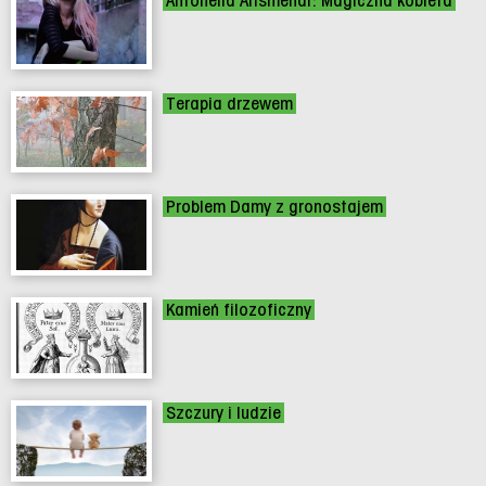
Antonella Arismendi: Magiczna kobieta
Terapia drzewem
Problem Damy z gronostajem
Kamień filozoficzny
Szczury i ludzie