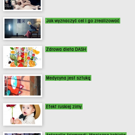
Jak wyznaczyć cel i go zrealizować
Zdrowa dieta DASH
Medycyna jest sztuką
Efekt ruskiej zimy