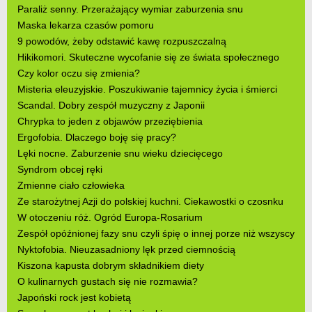
Paraliż senny. Przerażający wymiar zaburzenia snu
Maska lekarza czasów pomoru
9 powodów, żeby odstawić kawę rozpuszczalną
Hikikomori. Skuteczne wycofanie się ze świata społecznego
Czy kolor oczu się zmienia?
Misteria eleuzyjskie. Poszukiwanie tajemnicy życia i śmierci
Scandal. Dobry zespół muzyczny z Japonii
Chrypka to jeden z objawów przeziębienia
Ergofobia. Dlaczego boję się pracy?
Lęki nocne. Zaburzenie snu wieku dziecięcego
Syndrom obcej ręki
Zmienne ciało człowieka
Ze starożytnej Azji do polskiej kuchni. Ciekawostki o czosnku
W otoczeniu róż. Ogród Europa-Rosarium
Zespół opóźnionej fazy snu czyli śpię o innej porze niż wszyscy
Nyktofobia. Nieuzasadniony lęk przed ciemnością
Kiszona kapusta dobrym składnikiem diety
O kulinarnych gustach się nie rozmawia?
Japoński rock jest kobietą