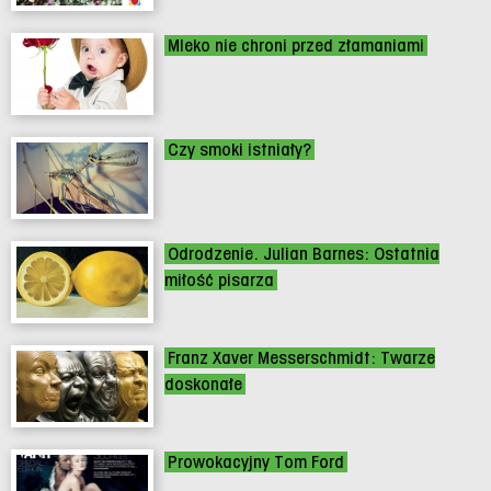
Mleko nie chroni przed złamaniami
Czy smoki istniały?
Odrodzenie. Julian Barnes: Ostatnia
miłość pisarza
Franz Xaver Messerschmidt: Twarze
doskonałe
Prowokacyjny Tom Ford