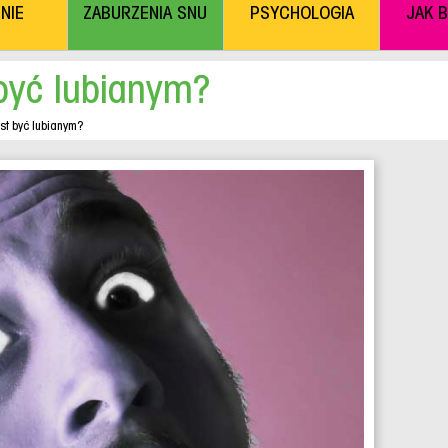
NIE
ZABURZENIA SNU
PSYCHOLOGIA
JAK 
 być lubianym?
est być lubianym?