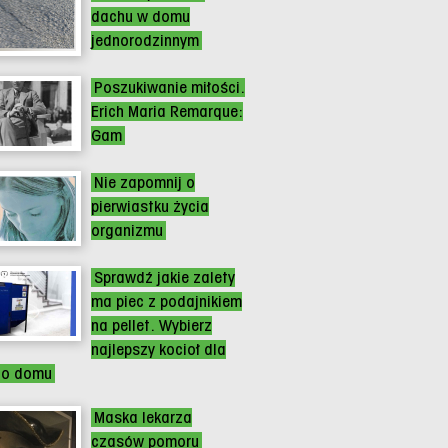
dachu w domu
jednorodzinnym
Poszukiwanie miłości.
Erich Maria Remarque:
Gam
Nie zapomnij o
pierwiastku życia
organizmu
Sprawdź jakie zalety
ma piec z podajnikiem
na pellet. Wybierz
najlepszy kocioł dla
go domu
Maska lekarza
czasów pomoru