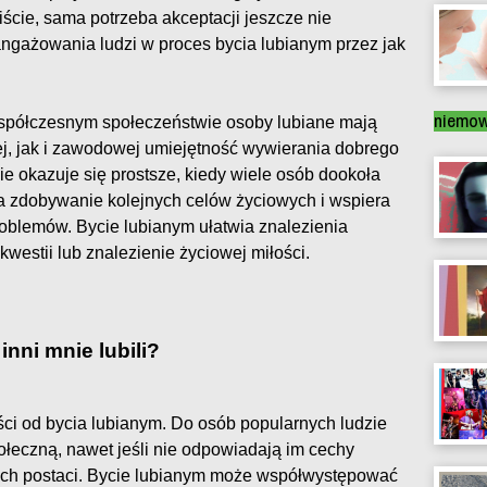
ście, sama potrzeba akceptacji jeszcze nie
ngażowania ludzi w proces bycia lubianym przez jak
niemow
współczesnym społeczeństwie osoby lubiane mają
ej, jak i zawodowej umiejętność wywierania dobrego
ie okazuje się prostsze, kiedy wiele osób dookoła
a zdobywanie kolejnych celów życiowych i wspiera
oblemów. Bycie lubianym ułatwia znalezienia
kwestii lub znalezienie życiowej miłości.
nni mnie lubili?
ści od bycia lubianym. Do osób popularnych ludzie
ołeczną, nawet jeśli nie odpowiadają im cechy
ych postaci. Bycie lubianym może współwystępować