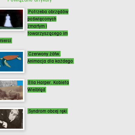
Potrzeba obrzędów
poświęconych
zmarłym i
towarzyszącego im
mierci
Czerwony żółw.
Animacja dla każdego
Ella Harper. Kobieta
Wielbłąd
Syndrom obcej ręki