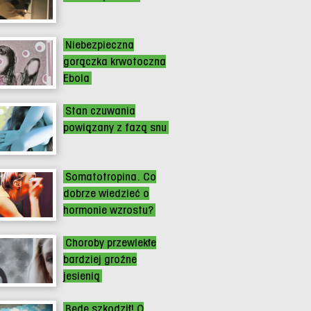
Niebezpieczna
gorączka krwotoczna
Ebola
Stan czuwania
powiązany z fazą snu
Somatotropina. Co
dobrze wiedzieć o
hormonie wzrostu?
Choroby przewlekłe
bardziej groźne
jesienią
Będę szkodził! O