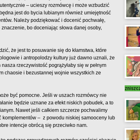
 autentycznie – ucieszy rozmówcę i może wzbudzić
zbędna jest do bycia lubianym również umiejętność
ntów. Należy podziękować i docenić pochwałę,
 znaczenie, bo doceniając słowa danej osoby,
ić, że jest to posuwanie się do kłamstwa, które
jologowie i antropolodzy kultury już dawno uznali, że
ń nasza rzeczywistość pogrążyłaby się w pełnym
ym chaosie i bezustannej wojnie wszystkich ze
zniszc
może być pomocne. Jeśli w uszach rozmówcy nie
ałanie będzie uznane za efekt niskich pobudek, a to
bianym. Nawet jeśli całkiem szczerze pochwalimy
wać komplementów – z powodu niskiej samooceny lub
dobre intencje obrócą się przeciwko nam.