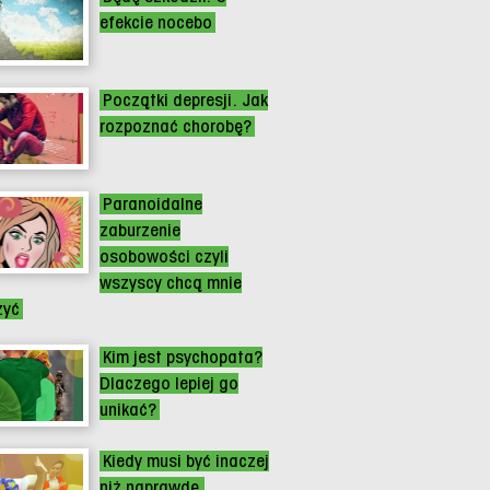
efekcie nocebo
Początki depresji. Jak
rozpoznać chorobę?
Paranoidalne
zaburzenie
osobowości czyli
wszyscy chcą mnie
zyć
Kim jest psychopata?
Dlaczego lepiej go
unikać?
Kiedy musi być inaczej
niż naprawdę.