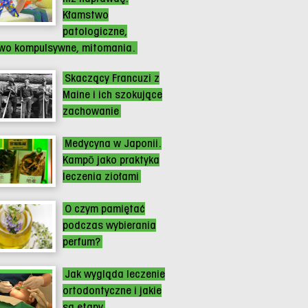
Kłamstwo
patologiczne,
wo kompulsywne, mitomania.
Skaczący Francuzi z
Maine i ich szokujące
zachowanie
Medycyna w Japonii.
Kampō jako praktyka
leczenia ziołami
O czym pamiętać
podczas wybierania
perfum?
Jak wygląda leczenie
ortodontyczne i jakie
są etapy