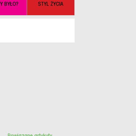
BY BYŁO?
STYL ŻYCIA
Powiązane artykuły