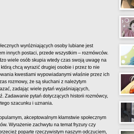
łecznych wyróżniających osoby lubiane jest
sem innych postaci, przede wszystkim – rozmówców.
rdzo wiele osób skupia wtedy czas swoją uwagę na
 którą chcą wyrazić drugiej osobie i przez to nie
owania kwestiami wypowiadanymi właśnie przez ich
zas rozmowy, że są słuchani z należytym
azać, zadając wiele pytań wyjaśniających,
ź. Zadawanie pytań dotyczących historii rozmówcy,
ytego szacunku i uznania.
 popularnym, akceptowalnym kłamstwie społecznym
w. Wyrażenie zachwytu na temat fryzury czy
 przecież poparte rzeczywistym naszym odczuciem,