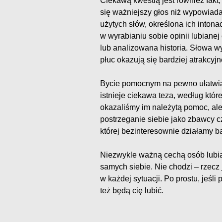
Ciekawą kwestią jest również fak
się ważniejszy głos niż wypowiada
użytych słów, określona ich inton
w wyrabianiu sobie opinii lubiane
lub analizowana historia. Słowa w
płuc okazują się bardziej atrakcyjne
Bycie pomocnym na pewno ułatwia
istnieje ciekawa teza, według któr
okazaliśmy im należytą pomoc, ale
postrzeganie siebie jako zbawcy 
której bezinteresownie działamy b
Niezwykle ważną cechą osób lubian
samych siebie. Nie chodzi – rzecz
w każdej sytuacji. Po prostu, jeśli
też będą cię lubić.