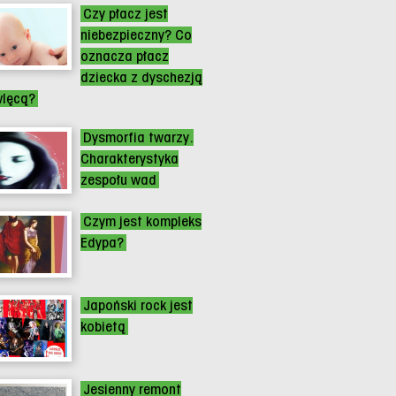
Czy płacz jest
niebezpieczny? Co
oznacza płacz
dziecka z dyschezją
lęcą?
Dysmorfia twarzy.
Charakterystyka
zespołu wad
Czym jest kompleks
Edypa?
Japoński rock jest
kobietą
Jesienny remont