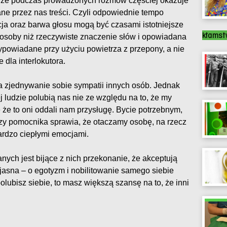
t, że podczas prowadzonych rozmów częściej okazuje
ne przez nas treści. Czyli odpowiednie tempo
acja oraz barwa głosu mogą być czasami istotniejsze
kłamst
j osoby niż rzeczywiste znaczenie słów i opowiadana
ypowiadane przy użyciu powietrza z przepony, a nie
 dla interlokutora.
 zjednywanie sobie sympatii innych osób. Jednak
ej ludzie polubią nas nie ze względu na to, że my
 że to oni oddali nam przysługę. Bycie potrzebnym,
czy pomocnika sprawia, że otaczamy osobę, na rzecz
ardzo ciepłymi emocjami.
ych jest bijące z nich przekonanie, że akceptują
 jasna – o egotyzm i nobilitowanie samego siebie
 polubisz siebie, to masz większą szansę na to, że inni