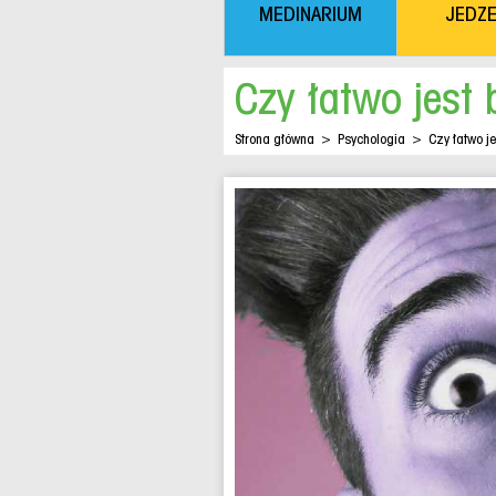
MEDINARIUM
JEDZE
Czy łatwo jest
Strona główna
>
Psychologia
>
Czy łatwo j