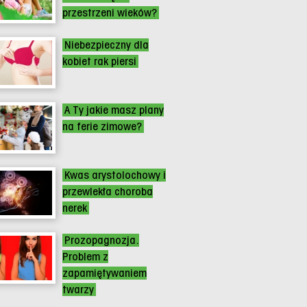
przestrzeni wieków?
Niebezpieczny dla
kobiet rak piersi
A Ty jakie masz plany
na ferie zimowe?
Kwas arystolochowy i
przewlekła choroba
nerek
Prozopagnozja.
Problem z
zapamiętywaniem
twarzy