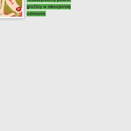
gruźlicy w lekoopornej
odmianie