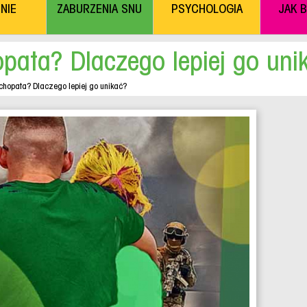
NIE
ZABURZENIA SNU
PSYCHOLOGIA
JAK 
opata? Dlaczego lepiej go uni
ychopata? Dlaczego lepiej go unikać?