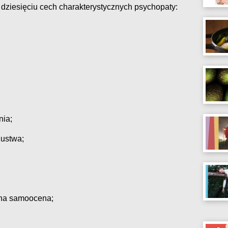
ziesięciu cech charakterystycznych psychopaty:
ia;
zustwa;
tna samoocena;