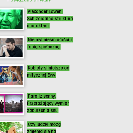
Alexander Lowen:
Schizoidalna struktura
charakteru
Nie myl nieśmiałości z
fobią społeczną
Kobiety silniejsze od
mitycznej Ewy
Paraliż senny.
Przerażający wymiar
zaburzenia snu
Czy ludzki mózg
zmienia się na