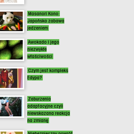
Masanori Kono:
Japońska zabawa
jedzeniem
Awokado i jego
niezwykłe
właściwości
Czym jest kompleks
Edypa?
Zaburzenia
adaptacyjne czyli
niewskazana reakcja
na zmianę
Niebezpieczny powrót