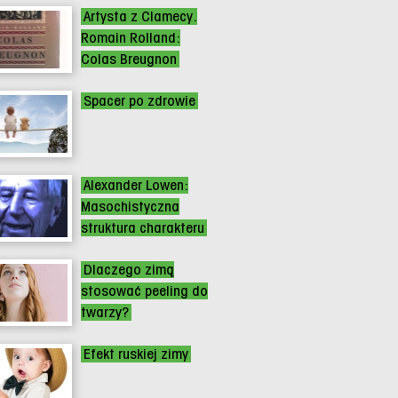
Artysta z Clamecy.
Romain Rolland:
Colas Breugnon
Spacer po zdrowie
Alexander Lowen:
Masochistyczna
struktura charakteru
Dlaczego zimą
stosować peeling do
twarzy?
Efekt ruskiej zimy