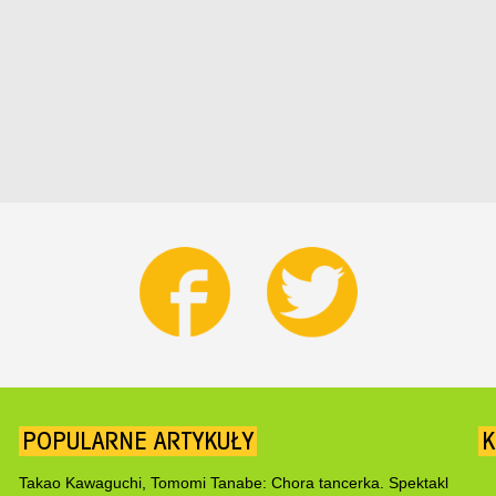
POPULARNE ARTYKUŁY
K
Takao Kawaguchi, Tomomi Tanabe: Chora tancerka. Spektakl