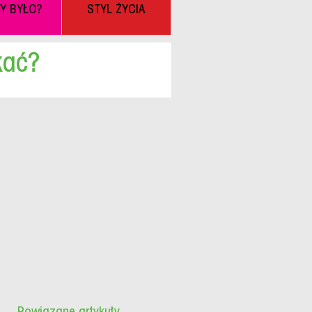
BY BYŁO?
STYL ŻYCIA
kać?
Powiązane artykuły