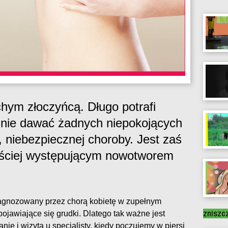
chym złoczyńcą. Długo potrafi
 i nie dawać żadnych niepokojących
, niebezpiecznej choroby. Jest zaś
ęściej występującym nowotworem
diagnozowany przez chorą kobietę w zupełnym
zniszc
jawiające się grudki. Dlatego tak ważne jest
ie i wizyta u specjalisty, kiedy poczujemy w piersi