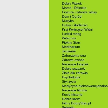
Dobry Wzrok
Mama i Dziecko
Fryzura i zdrowe włosy
Dom i Ogród
Muzyka
Cukry i słodkości
Kraj Kwitnącej Wiśni
Ludzki mózg
Witaminy
Piękny Stan
Medinarium
Jedzenie
Zaburzenia snu
Zdrowe owoce
Recenzje książek
Dobre pszczoły
Zioła dla zdrowia
Psychologia
Styl życia
Medycyna niekonwencjonalna
Recenzje filmów
Kocie historie
Dobra krew
Filmy DobryStan.pl
Sylwetki