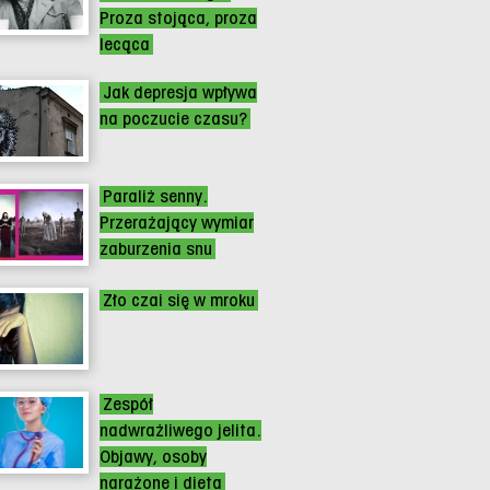
Proza stojąca, proza
lecąca
Jak depresja wpływa
na poczucie czasu?
Paraliż senny.
Przerażający wymiar
zaburzenia snu
Zło czai się w mroku
Zespół
nadwrażliwego jelita.
Objawy, osoby
narażone i dieta