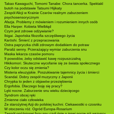
Takao Kawaguchi, Tomomi Tanabe: Chora tancerka. Spektakl
butoh na podstawie Tatsumi Hijikaty
Zespół Alicji w Krainie Czarów realnym zaburzeniem
psychosensorycznym
Afazja. Problemy z mówieniem i rozumieniem innych osób
Ella Harper. Kobieta Wielbłąd
Czym jest zdrowe odżywianie?
Ikigai. Japońska filozofia szczęśliwego życia
Karōshi. Śmierć z przepracowania
Ostra papryczka chilli zdrowym dodatkiem do potraw
Paraliż senny. Przerażający wymiar zaburzenia snu
Maska lekarza czasów pomoru
9 powodów, żeby odstawić kawę rozpuszczalną
Hikikomori. Skuteczne wycofanie się ze świata społecznego
Czy kolor oczu się zmienia?
Misteria eleuzyjskie. Poszukiwanie tajemnicy życia i śmierci
Scandal. Dobry zespół muzyczny z Japonii
Chrypka to jeden z objawów przeziębienia
Ergofobia. Dlaczego boję się pracy?
Lęki nocne. Zaburzenie snu wieku dziecięcego
Syndrom obcej ręki
Zmienne ciało człowieka
Ze starożytnej Azji do polskiej kuchni. Ciekawostki o czosnku
W otoczeniu róż. Ogród Europa-Rosarium
Zespół opóźnionej fazy snu czyli śpię o innej porze niż wszyscy