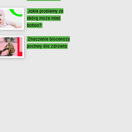
Jakie problemy ze
skórą może mieć
bobas?
Znaczenie biocenozy
pochwy dla zdrowia