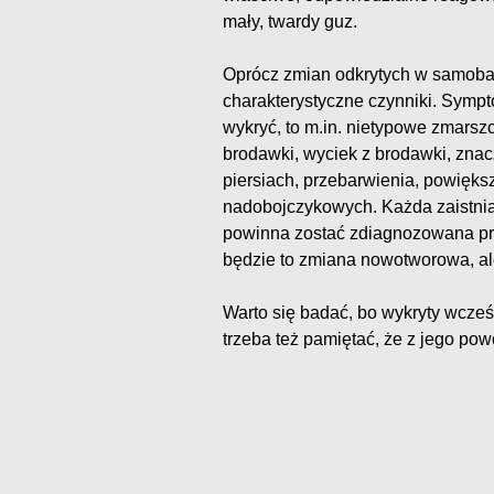
mały, twardy guz.
Oprócz zmian odkrytych w samobad
charakterystyczne czynniki. Sympt
wykryć, to m.in. nietypowe zmarszc
brodawki, wyciek z brodawki, znac
piersiach, przebarwienia, powięk
nadobojczykowych. Każda zaistniał
powinna zostać zdiagnozowana prz
będzie to zmiana nowotworowa, a
Warto się badać, bo wykryty wcześn
trzeba też pamiętać, że z jego pow