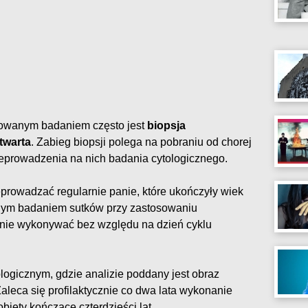
kowanym badaniem często jest
biopsja
twarta
. Zabieg biopsji polega na pobraniu od chorej
zeprowadzenia na nich badania cytologicznego.
rowadzać regularnie panie, które ukończyły wiek
esnym badaniem sutków przy zastosowaniu
znie wykonywać bez względu na dzień cyklu
logicznym, gdzie analizie poddany jest obraz
aleca się profilaktycznie co dwa lata wykonanie
biety kończące czterdzieści lat.