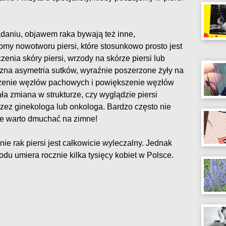
aniu, objawem raka bywają też inne,
omy nowotworu piersi, które stosunkowo prosto jest
zenia skóry piersi, wrzody na skórze piersi lub
zna asymetria sutków, wyraźnie poszerzone żyły na
szenie węzłów pachowych i powiększenie węzłów
a zmiana w strukturze, czy wyglądzie piersi
ez ginekologa lub onkologa. Bardzo często nie
le warto dmuchać na zimne!
ie rak piersi jest całkowicie wyleczalny. Jednak
odu umiera rocznie kilka tysięcy kobiet w Polsce.