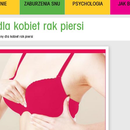
NIE
ZABURZENIA SNU
PSYCHOLOGIA
JAK 
la kobiet rak piersi
y dla kobiet rak piersi