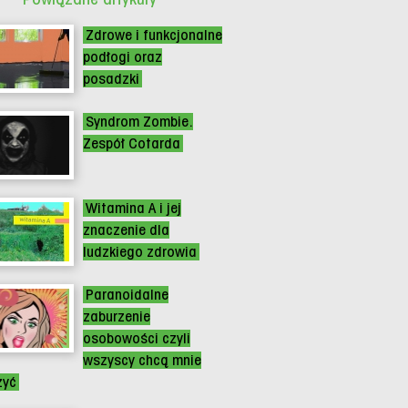
Zdrowe i funkcjonalne
podłogi oraz
posadzki
Syndrom Zombie.
Zespół Cotarda
Witamina A i jej
znaczenie dla
ludzkiego zdrowia
Paranoidalne
zaburzenie
osobowości czyli
wszyscy chcą mnie
zyć