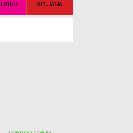
BY BYŁO?
STYL ŻYCIA
Powiązane artykuły