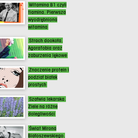
Witamina B1 czyli
tiamina. Pierwsza
wyodrębniona
witamina
Strach dookoła.
Agorafobia oraz
zaburzenia lękowe
Znaczenie protein i
podział białek
prostych
Szałwia lekarska.
Ziele na różne
dolegliwości
Świat Mirona
Białoszewskiego.