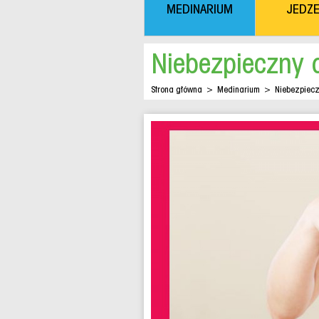
MEDINARIUM
JEDZE
Niebezpieczny d
Strona główna
>
Medinarium
>
Niebezpieczn