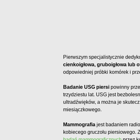
Pierwszym specjalistycznie dedy
cienkoigłowa, gruboigłowa lub o
odpowiedniej próbki komórek i pr
Badanie USG piersi
powinny przep
trzydziestu lat. USG jest bezbol
ultradźwięków, a można je skutec
miesiączkowego.
Mammografia
jest badaniem radio
kobiecego gruczołu piersiowego. Z
badań mammograficznych
przez ko