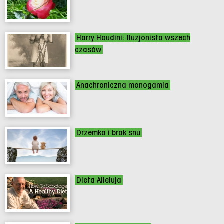
Harry Houdini: Iluzjonista wszech
czasów
Anachroniczna monogamia
Drzemka i brak snu
Dieta Alleluja