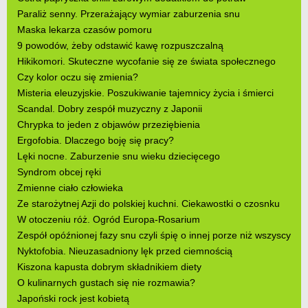
Paraliż senny. Przerażający wymiar zaburzenia snu
Maska lekarza czasów pomoru
9 powodów, żeby odstawić kawę rozpuszczalną
Hikikomori. Skuteczne wycofanie się ze świata społecznego
Czy kolor oczu się zmienia?
Misteria eleuzyjskie. Poszukiwanie tajemnicy życia i śmierci
Scandal. Dobry zespół muzyczny z Japonii
Chrypka to jeden z objawów przeziębienia
Ergofobia. Dlaczego boję się pracy?
Lęki nocne. Zaburzenie snu wieku dziecięcego
Syndrom obcej ręki
Zmienne ciało człowieka
Ze starożytnej Azji do polskiej kuchni. Ciekawostki o czosnku
W otoczeniu róż. Ogród Europa-Rosarium
Zespół opóźnionej fazy snu czyli śpię o innej porze niż wszyscy
Nyktofobia. Nieuzasadniony lęk przed ciemnością
Kiszona kapusta dobrym składnikiem diety
O kulinarnych gustach się nie rozmawia?
Japoński rock jest kobietą