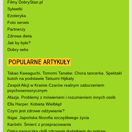
Filmy DobryStan.pl
Sylwetki
Ezoteryka
Foto serwis
Partnerzy
Zdrowa dieta
Jak by było?
Dobry seks
POPULARNE ARTYKUŁY
Takao Kawaguchi, Tomomi Tanabe: Chora tancerka. Spektakl
butoh na podstawie Tatsumi Hijikaty
Zespół Alicji w Krainie Czarów realnym zaburzeniem
psychosensorycznym
Afazja. Problemy z mówieniem i rozumieniem innych osób
Ella Harper. Kobieta Wielbłąd
Czym jest zdrowe odżywianie?
Ikigai. Japońska filozofia szczęśliwego życia
Karōshi. Śmierć z przepracowania
Ostra papryczka chilli zdrowym dodatkiem do potraw