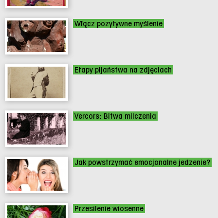
Włącz pozytywne myślenie
Etapy pijaństwa na zdjęciach
Vercors: Bitwa milczenia
Jak powstrzymać emocjonalne jedzenie?
Przesilenie wiosenne