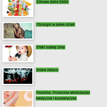
Zdrowa dieta DASH
Chirurgia w jeden dzień
Efekt ruskiej zimy
Dobre żelazo
Parafina. Przeróżne właściwości
medyczne i kosmetyczne