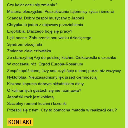
Czy kolor oczu się zmienia?
Misteria eleuzyjskie. Poszukiwanie tajemnicy życia i śmierci
Scandal. Dobry zespół muzyczny z Japonii
Chrypka to jeden z objawów przeziębienia
Ergofobia. Dlaczego boję się pracy?
Lęki nocne. Zaburzenie snu wieku dziecięcego
Syndrom obcej ręki
Zmienne ciało człowieka
Ze starożytnej Azji do polskiej kuchni. Ciekawostki o czosnku
W otoczeniu róż. Ogród Europa-Rosarium
Zespół opóźnionej fazy snu czyli śpię o innej porze niż wszyscy
Nyktofobia. Nieuzasadniony lęk przed ciemnością
Kiszona kapusta dobrym składnikiem diety
O kulinarnych gustach się nie rozmawia?
Japoński rock jest kobietą
Szczelny remont kuchni i łazienki
Prześpij się z tym. Czy to pomocna metoda w realizacji celu?
KONTAKT