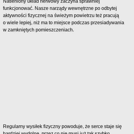
Natleniony układ nerwowy zaczyna sprawniej
funkcjonować. Nasze narządy wewnętrzne po odbytej
aktywności fizycznej na świeżym powietrzu też pracują
o wiele lepiej, niż ma to miejsce podczas przesiadywania
w zamkniętych pomieszczeniach.
Regularny wysiłek fizyczny powoduje, że serce staje się
bardziej wydolne, przez co nie musi już tak szybko