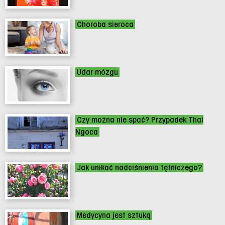
Choroba sieroca
Udar mózgu
Czy można nie spać? Przypadek Thai
Ngoca
Jak unikać nadciśnienia tętniczego?
Medycyna jest sztuką