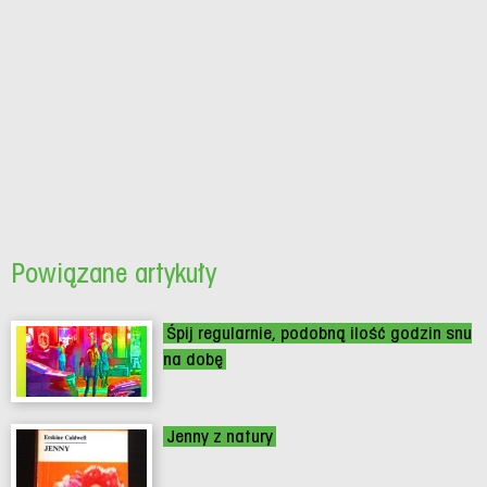
Powiązane artykuły
Śpij regularnie, podobną ilość godzin snu
na dobę
Jenny z natury