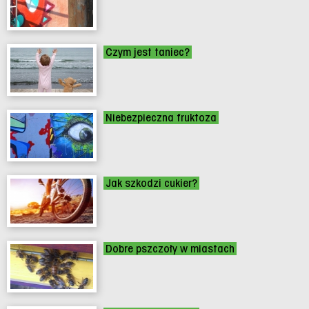
Czym jest taniec?
Niebezpieczna fruktoza
Jak szkodzi cukier?
Dobre pszczoły w miastach