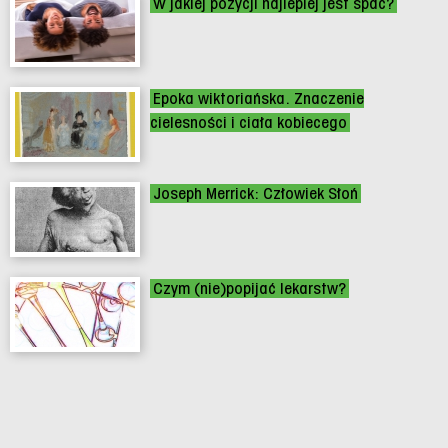
W jakiej pozycji najlepiej jest spać?
Epoka wiktoriańska. Znaczenie
cielesności i ciała kobiecego
Joseph Merrick: Człowiek Słoń
Czym (nie)popijać lekarstw?