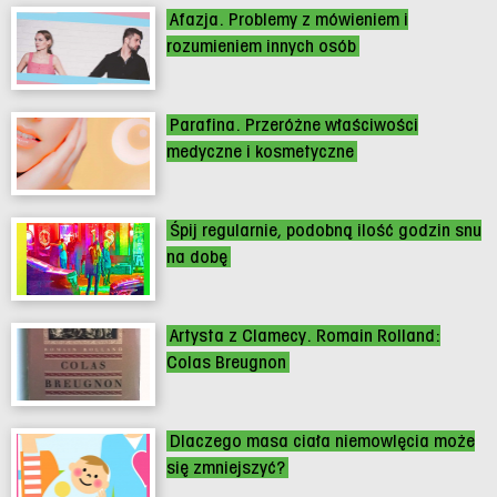
Afazja. Problemy z mówieniem i
rozumieniem innych osób
Parafina. Przeróżne właściwości
medyczne i kosmetyczne
Śpij regularnie, podobną ilość godzin snu
na dobę
Artysta z Clamecy. Romain Rolland:
Colas Breugnon
Dlaczego masa ciała niemowlęcia może
się zmniejszyć?