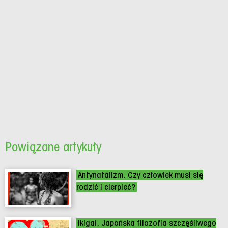
Powiązane artykuły
Antynatalizm. Czy człowiek musi się
rodzić i cierpieć?
Ikigai. Japońska filozofia szczęśliwego