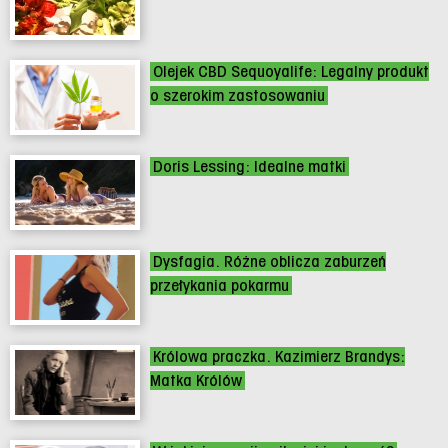
Olejek CBD Sequoyalife: Legalny produkt
o szerokim zastosowaniu
Doris Lessing: Idealne matki
Dysfagia. Różne oblicza zaburzeń
przełykania pokarmu
Królowa praczka. Kazimierz Brandys:
Matka Królów