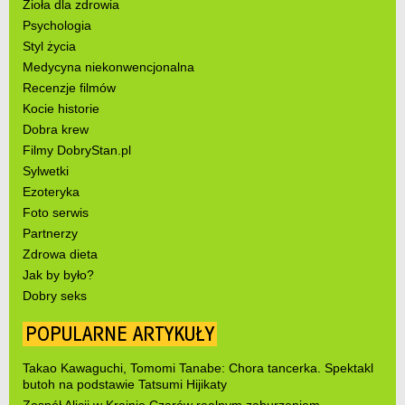
Zioła dla zdrowia
Psychologia
Styl życia
Medycyna niekonwencjonalna
Recenzje filmów
Kocie historie
Dobra krew
Filmy DobryStan.pl
Sylwetki
Ezoteryka
Foto serwis
Partnerzy
Zdrowa dieta
Jak by było?
Dobry seks
POPULARNE ARTYKUŁY
Takao Kawaguchi, Tomomi Tanabe: Chora tancerka. Spektakl
butoh na podstawie Tatsumi Hijikaty
Zespół Alicji w Krainie Czarów realnym zaburzeniem