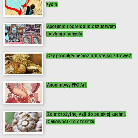
życia
Apofenia i pareidolia oszustwem
ludzkiego umysłu
Czy produkty pełnoziarniste są zdrowe?
Anonimowy FFO Art
Ze starożytnej Azji do polskiej kuchni.
Ciekawostki o czosnku