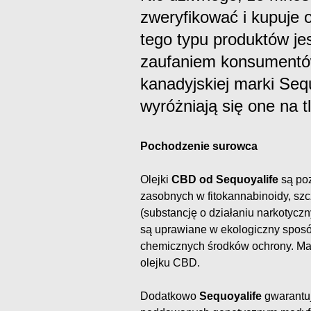
zweryfikować i kupuje 
tego typu produktów j
zaufaniem konsumentów
kanadyjskiej marki Se
wyróżniają się one na t
Pochodzenie surowca
Olejki
CBD od Sequoyalife
są poz
zasobnych w fitokannabinoidy, sz
(substancję o działaniu narkotycz
są uprawiane w ekologiczny spos
chemicznych środków ochrony. Ma 
olejku CBD.
Dodatkowo
Sequoyalife
gwarantuj