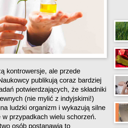
ą kontrowersje, ale przede
aukowcy publikują coraz bardziej
adań potwierdzających, że składniki
wnych (nie mylić z indyjskimi!)
a ludzki organizm i wykazują silne
e w przypadkach wielu schorzeń.
two osób postanawia to