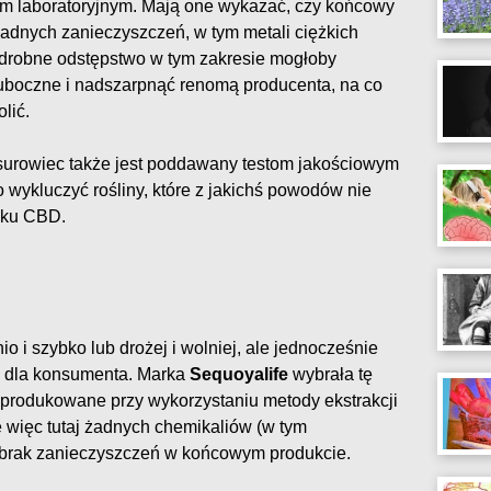
m laboratoryjnym. Mają one wykazać, czy końcowy
żadnych zanieczyszczeń, w tym metali ciężkich
 drobne odstępstwo w tym zakresie mogłoby
boczne i nadszarpnąć renomą producenta, na co
lić.
 surowiec także jest poddawany testom jakościowym
 wykluczyć rośliny, które z jakichś powodów nie
ejku CBD.
 i szybko lub drożej i wolniej, ale jednocześnie
ej dla konsumenta. Marka
Sequoyalife
wybrała tę
ą produkowane przy wykorzystaniu metody ekstrakcji
ę więc tutaj żadnych chemikaliów (w tym
 brak zanieczyszczeń w końcowym produkcie.