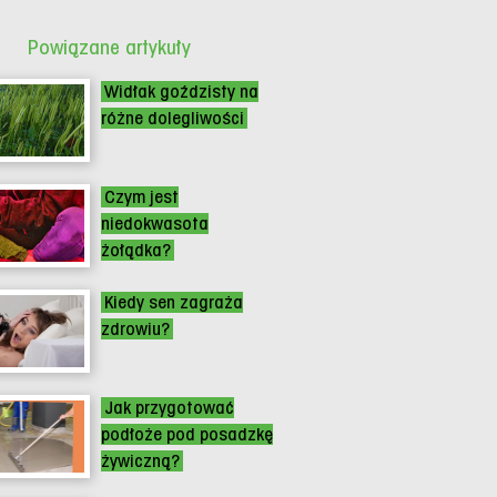
Powiązane artykuły
Widłak goździsty na
różne dolegliwości
Czym jest
niedokwasota
żołądka?
Kiedy sen zagraża
zdrowiu?
Jak przygotować
podłoże pod posadzkę
żywiczną?