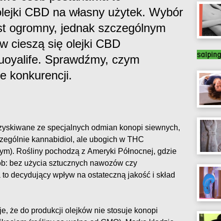
olejki CBD na własny użytek. Wybór
est ogromny, jednak szczególnym
 cieszą się olejki CBD
salpin
quoyalife. Sprawdźmy, czym
le konkurencji.
yskiwane ze specjalnych odmian konopi siewnych,
czególnie kannabidiol, ale ubogich w THC
nym). Rośliny pochodzą z Ameryki Północnej, gdzie
ób: bez użycia sztucznych nawozów czy
to decydujący wpływ na ostateczną jakość i skład
e, że do produkcji olejków nie stosuje konopi