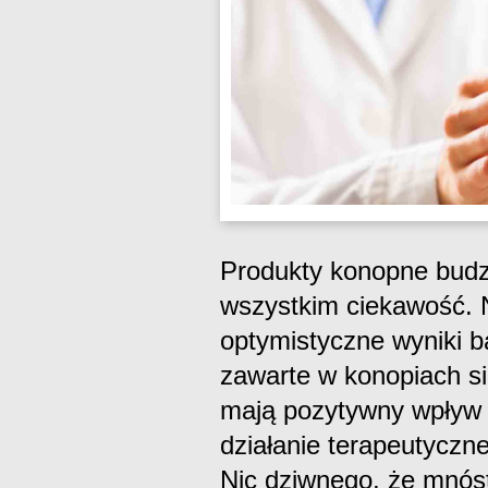
Produkty konopne budz
wszystkim ciekawość. N
optymistyczne wyniki b
zawarte w konopiach sie
mają pozytywny wpływ n
działanie terapeutyczn
Nic dziwnego, że mnós