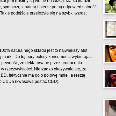
acjom (rośliny są wolne od GMO). Marka kładzie
, symbiozę z naturą i bierze pełną odpowiedzialność
kie podejście przełożyło się na szybki wzrost
100% naturalnego składu jest to największy atut
j marki. Do tej pory polscy konsumenci wybierając
ć pewność, że deklarowane przez producenta
 w rzeczywistości. Nierzadko okazywało się, że
BD, faktycznie ma go o połowę mniej, a resztę
lub CBDa (kwasowa postać CBD).