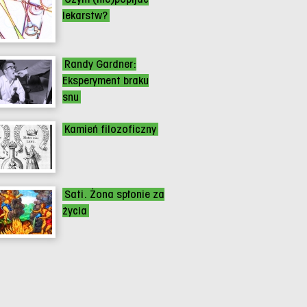
lekarstw?
Randy Gardner:
Eksperyment braku
snu
Kamień filozoficzny
Sati. Żona spłonie za
życia