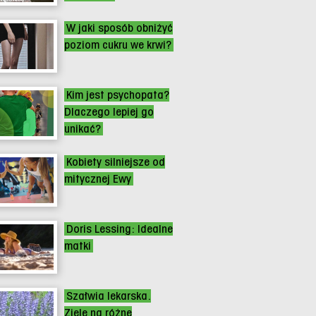
W jaki sposób obniżyć
poziom cukru we krwi?
Kim jest psychopata?
Dlaczego lepiej go
unikać?
Kobiety silniejsze od
mitycznej Ewy
Doris Lessing: Idealne
matki
Szałwia lekarska.
Ziele na różne