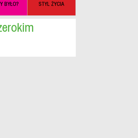
BY BYŁO?
STYL ŻYCIA
zerokim