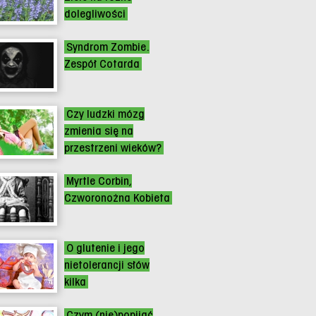
dolegliwości
Syndrom Zombie.
Zespół Cotarda
Czy ludzki mózg
zmienia się na
przestrzeni wieków?
Myrtle Corbin,
Czworonożna Kobieta
O glutenie i jego
nietolerancji słów
kilka
Czym (nie)popijać