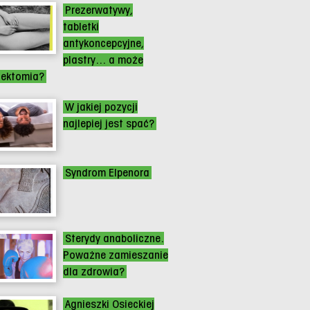
Prezerwatywy,
tabletki
antykoncepcyjne,
plastry... a może
gektomia?
W jakiej pozycji
najlepiej jest spać?
Syndrom Elpenora
Sterydy anaboliczne.
Poważne zamieszanie
dla zdrowia?
Agnieszki Osieckiej