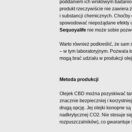
poddaniem ich wnikliwym badanio
produkt rzeczywiście nie zawiera 
i substancji chemicznych. Choćby
spowodować niepożądane efekty u
Sequoyalife
nie może sobie pozwo
Warto również podkreślić, że sam
– w tym laboratoryjnym. Pozwala to
mogą brać udziału w produkcji ol
Metoda produkcji
Olejek CBD można pozyskiwać tanio
znacznie bezpieczniej i korzystni
drugą opcję. Jej olejki konopne s
nadkrytycznej CO2. Nie stosuje si
rozpuszczalników), co gwarantuje