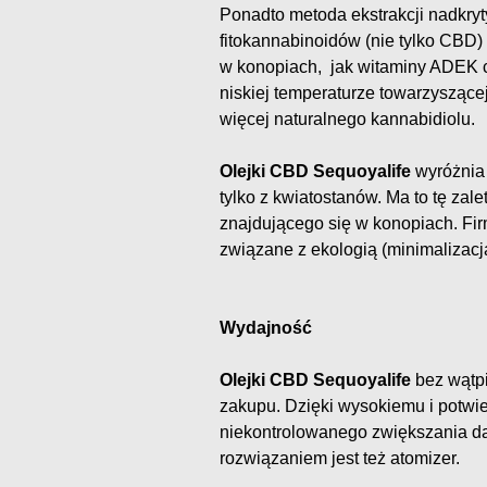
Ponadto metoda ekstrakcji nadkry
fitokannabinoidów (nie tylko CBD
w konopiach, jak witaminy ADEK c
niskiej temperaturze towarzyszącej 
więcej naturalnego kannabidiolu.
Olejki CBD Sequoyalife
wyróżnia 
tylko z kwiatostanów. Ma to tę zale
znajdującego się w konopiach. Firm
związane z ekologią (minimalizacj
Wydajność
Olejki CBD Sequoyalife
bez wątpi
zakupu. Dzięki wysokiemu i potw
niekontrolowanego zwiększania d
rozwiązaniem jest też atomizer.