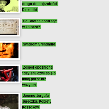
droga do dojrzałości:
Dzienniki
Co Goethe dostrzegł
w kolorze?
Syndrom Stendhala
Zespół opóźnionej
fazy snu czyli śpię o
innej porze niż
wszyscy
Joanna Jurgała-
Jureczka: Kobiety
Kossaków