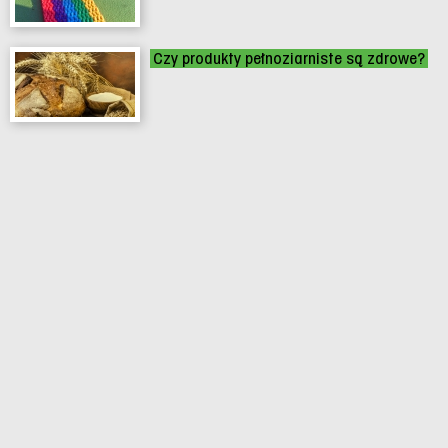
Czy produkty pełnoziarniste są zdrowe?