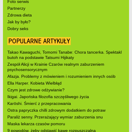
Foto serwis
Partnerzy
Zdrowa dieta
Jak by było?
Dobry seks
POPULARNE ARTYKUŁY
Takao Kawaguchi, Tomomi Tanabe: Chora tancerka. Spektakl
butoh na podstawie Tatsumi Hijikaty
Zespół Alicji w Krainie Czarów realnym zaburzeniem
psychosensorycznym
Afazja. Problemy z mówieniem i rozumieniem innych osób
Ella Harper. Kobieta Wielbłąd
Czym jest zdrowe odżywianie?
Ikigai. Japońska filozofia szczęśliwego życia
Karōshi. Śmierć z przepracowania
Ostra papryczka chilli zdrowym dodatkiem do potraw
Paraliż senny. Przerażający wymiar zaburzenia snu
Maska lekarza czasów pomoru
9 powodów, żeby odstawić kawę rozpuszczalną