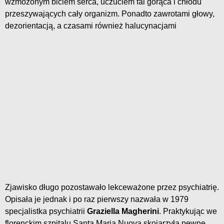
wzmożonym biciem serca, uczuciem fal gorąca i chłodu
przeszywających cały organizm. Ponadto zawrotami głowy,
dezorientacją, a czasami również halucynacjami
Zjawisko długo pozostawało lekceważone przez psychiatrię.
Opisała je jednak i po raz pierwszy nazwała w 1979
specjalistka psychiatrii
Graziella Magherini
. Praktykując we
florenckim szpitalu Santa Maria Nuova skojarzyła pewne