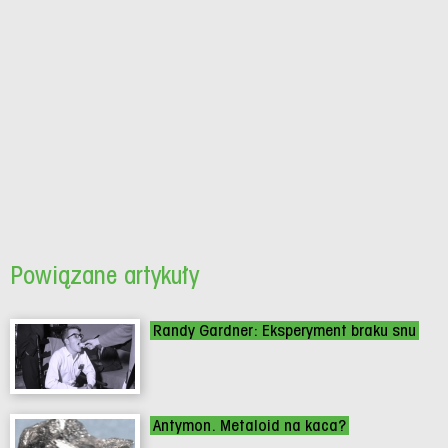
Powiązane artykuły
Randy Gardner: Eksperyment braku snu
Antymon. Metaloid na kaca?