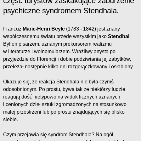
część turystów zaskakujące zaburzenie
psychiczne syndromem Stendhala.
Francuz
Marie-Henri Beyle
(1783 - 1842) jest znany
współczesnemu światu przede wszystkim jako
Stendhal
.
Był on pisarzem, uznanym prekursorem realizmu
w literaturze i wolnomularzem. Wrażliwy artysta po
przyjeździe do Florencji i dobie podziwiania jej zabytków,
przeleżał następnie kilka dni rozgorączkowany i osłabiony.
Okazuje się, że reakcja Stendhala nie była czymś
odosobnionym. Po prostu, bywa tak że niektórzy ludzie
reagują dość nietypowo na widok licznych uznanych
i cenionych dzieł sztuki zgromadzonych na stosunkowo
małej przestrzeni lub po prostu znajdujących się blisko
siebie.
Czym przejawia się syndrom Stendhala? Na ogół