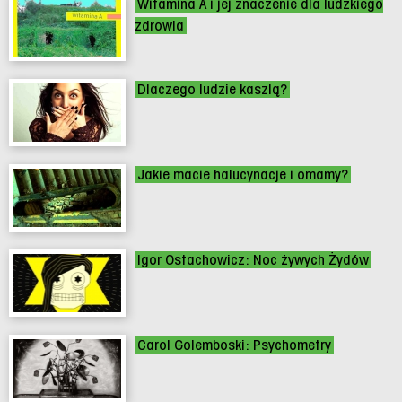
Witamina A i jej znaczenie dla ludzkiego
zdrowia
Dlaczego ludzie kaszlą?
Jakie macie halucynacje i omamy?
Igor Ostachowicz: Noc żywych Żydów
Carol Golemboski: Psychometry