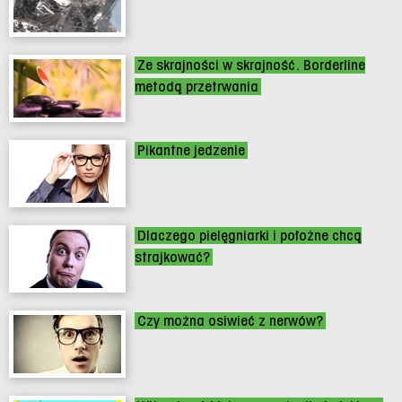
Ze skrajności w skrajność. Borderline
metodą przetrwania
Pikantne jedzenie
Dlaczego pielęgniarki i położne chcą
strajkować?
Czy można osiwieć z nerwów?