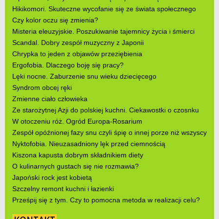
Hikikomori. Skuteczne wycofanie się ze świata społecznego
Czy kolor oczu się zmienia?
Misteria eleuzyjskie. Poszukiwanie tajemnicy życia i śmierci
Scandal. Dobry zespół muzyczny z Japonii
Chrypka to jeden z objawów przeziębienia
Ergofobia. Dlaczego boję się pracy?
Lęki nocne. Zaburzenie snu wieku dziecięcego
Syndrom obcej ręki
Zmienne ciało człowieka
Ze starożytnej Azji do polskiej kuchni. Ciekawostki o czosnku
W otoczeniu róż. Ogród Europa-Rosarium
Zespół opóźnionej fazy snu czyli śpię o innej porze niż wszyscy
Nyktofobia. Nieuzasadniony lęk przed ciemnością
Kiszona kapusta dobrym składnikiem diety
O kulinarnych gustach się nie rozmawia?
Japoński rock jest kobietą
Szczelny remont kuchni i łazienki
Prześpij się z tym. Czy to pomocna metoda w realizacji celu?