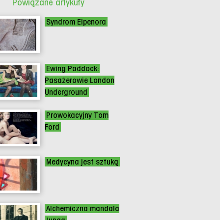
Powiązane artykuły
Syndrom Elpenora
Ewing Paddock:
Pasażerowie London
Underground
Prowokacyjny Tom
Ford
Medycyna jest sztuką
Alchemiczna mandala