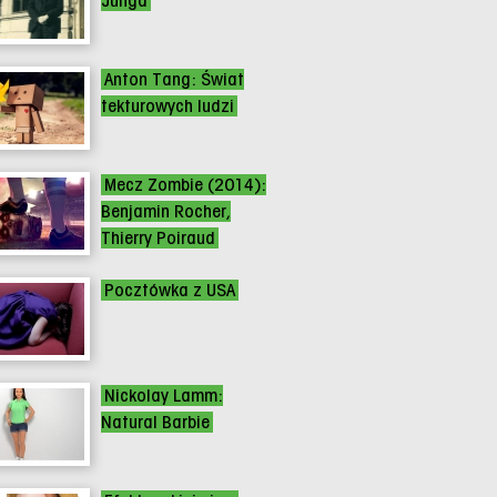
Junga
Anton Tang: Świat
tekturowych ludzi
Mecz Zombie (2014):
Benjamin Rocher,
Thierry Poiraud
Pocztówka z USA
Nickolay Lamm:
Natural Barbie