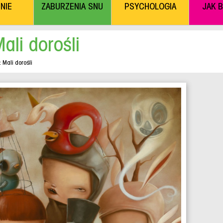
NIE
ZABURZENIA SNU
PSYCHOLOGIA
JAK 
ali dorośli
: Mali dorośli