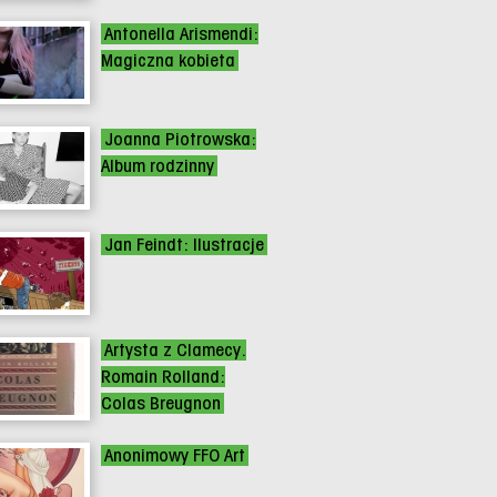
Antonella Arismendi:
Magiczna kobieta
Joanna Piotrowska:
Album rodzinny
Jan Feindt: Ilustracje
Artysta z Clamecy.
Romain Rolland:
Colas Breugnon
Anonimowy FFO Art