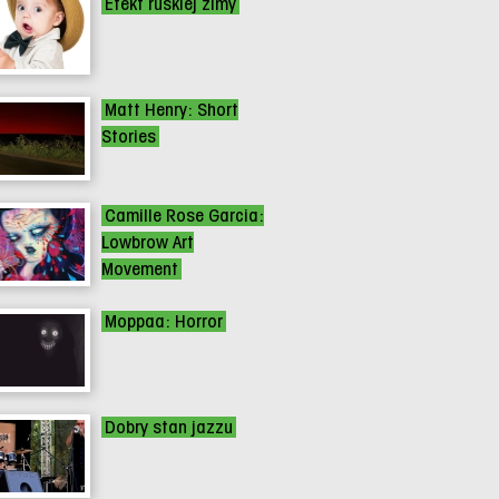
Efekt ruskiej zimy
Matt Henry: Short
Stories
Camille Rose Garcia:
Lowbrow Art
Movement
Moppaa: Horror
Dobry stan jazzu