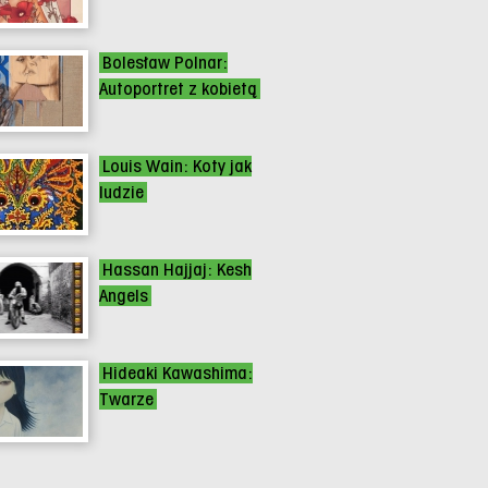
Bolesław Polnar:
Autoportret z kobietą
Louis Wain: Koty jak
ludzie
Hassan Hajjaj: Kesh
Angels
Hideaki Kawashima:
Twarze