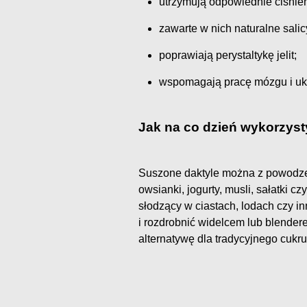
utrzymują odpowiednie ciśnien
zawarte w nich naturalne sali
poprawiają perystaltykę jelit;
wspomagają pracę mózgu i u
Jak na co dzień wykorzyst
Suszone daktyle można z powodze
owsianki, jogurty, musli, sałatki c
słodzący w ciastach, lodach czy i
i rozdrobnić widelcem lub blende
alternatywę dla tradycyjnego cukru