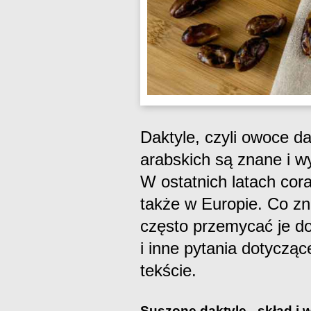
Daktyle, czyli owoce d
arabskich są znane i w
W ostatnich latach cor
także w Europie. Co zn
często przemycać je do
i inne pytania dotycząc
tekście.
Suszone daktyle - skład i