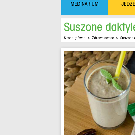
MEDINARIUM
JEDZE
Suszone daktyl
Strona główna
>
Zdrowe owoce
>
Suszone d