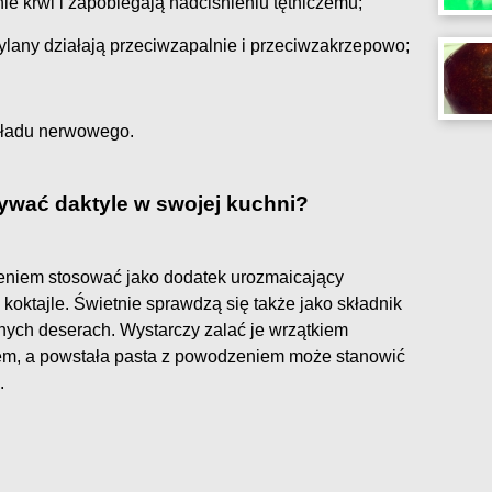
ie krwi i zapobiegają nadciśnieniu tętniczemu;
cylany działają przeciwzapalnie i przeciwzakrzepowo;
kładu nerwowego.
ywać daktyle w swojej kuchni?
niem stosować jako dodatek urozmaicający
zy koktajle. Świetnie sprawdzą się także jako składnik
nnych deserach. Wystarczy zalać je wrzątkiem
rem, a powstała pasta z powodzeniem może stanowić
.