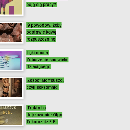
boję się pracy?
9 powodów, żeby
odstawić kawę
rozpuszczalną
Lęki nocne.
Zaburzenie snu wieku
dziecięcego
Zespół Morfeusza,
czyli seksomnia
Traktat o
dojrzewaniu: Olga
Tokarczuk: E.E.