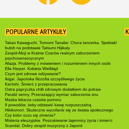
POPULARNE ARTYKUŁY
K
Takao Kawaguchi, Tomomi Tanabe: Chora tancerka. Spektakl
butoh na podstawie Tatsumi Hijikaty
Zespół Alicji w Krainie Czarów realnym zaburzeniem
psychosensorycznym
Afazja. Problemy z mówieniem i rozumieniem innych osób
Ella Harper. Kobieta Wielbłąd
Czym jest zdrowe odżywianie?
Ikigai. Japońska filozofia szczęśliwego życia
Karōshi. Śmierć z przepracowania
Ostra papryczka chilli zdrowym dodatkiem do potraw
Paraliż senny. Przerażający wymiar zaburzenia snu
Maska lekarza czasów pomoru
9 powodów, żeby odstawić kawę rozpuszczalną
Hikikomori. Skuteczne wycofanie się ze świata społecznego
Czy kolor oczu się zmienia?
Misteria eleuzyjskie. Poszukiwanie tajemnicy życia i śmierci
Scandal. Dobry zespół muzyczny z Japonii