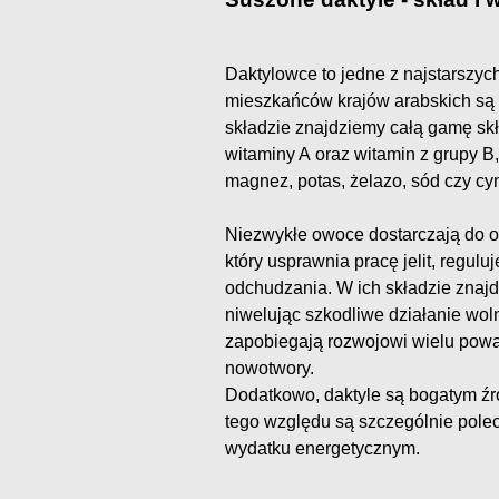
Daktylowce to jedne z najstarszyc
mieszkańców krajów arabskich są n
składzie znajdziemy całą gamę s
witaminy A oraz witamin z grupy B,
magnez, potas, żelazo, sód czy cy
Niezwykłe owoce dostarczają do o
który usprawnia pracę jelit, regul
odchudzania. W ich składzie znajd
niwelując szkodliwe działanie wol
zapobiegają rozwojowi wielu powa
nowotwory.
Dodatkowo, daktyle są bogatym źró
tego względu są szczególnie pol
wydatku energetycznym.