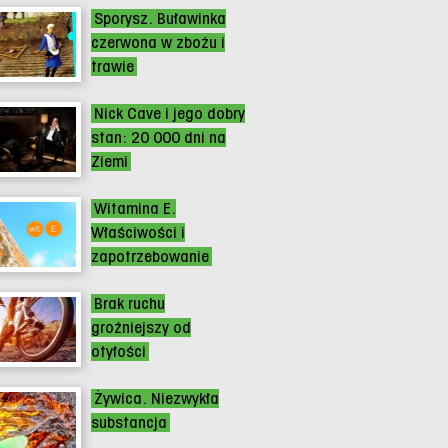
Sporysz. Buławinka
czerwona w zbożu i
trawie
Nick Cave i jego dobry
stan: 20 000 dni na
Ziemi
Witamina E.
Właściwości i
zapotrzebowanie
Brak ruchu
groźniejszy od
otyłości
Żywica. Niezwykła
substancja