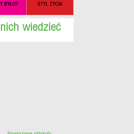
BY BYŁO?
STYL ŻYCIA
nich wiedzieć
Powiązane artykuły