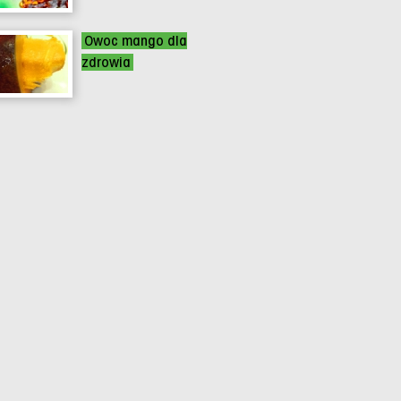
Owoc mango dla
zdrowia