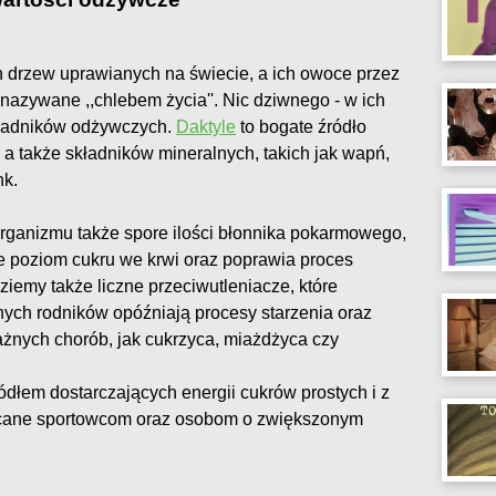
h drzew uprawianych na świecie, a ich owoce przez
azywane ,,chlebem życia''. Nic dziwnego - w ich
kładników odżywczych.
Daktyle
to bogate źródło
 a także składników mineralnych, takich jak wapń,
nk.
rganizmu także spore ilości błonnika pokarmowego,
uje poziom cukru we krwi oraz poprawia proces
ziemy także liczne przeciwutleniacze, które
nych rodników opóźniają procesy starzenia oraz
żnych chorób, jak cukrzyca, miażdżyca czy
dłem dostarczających energii cukrów prostych i z
ecane sportowcom oraz osobom o zwiększonym