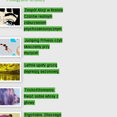
Zespół Alicji w Krainie
Czarów realnym
zaburzeniem
psychosensorycznym
Jumping Fitness czyli
skaczemy przy
muzyce!
Letnie upały grożą
depresją sezonową
Trichotillomania.
Rwać sobie włosy z
głowy
Ergofobia. Dlaczego