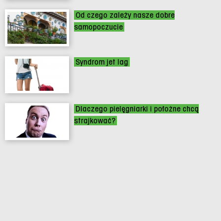
Od czego zależy nasze dobre
samopoczucie
Syndrom jet lag
Dlaczego pielęgniarki i położne chcą
strajkować?