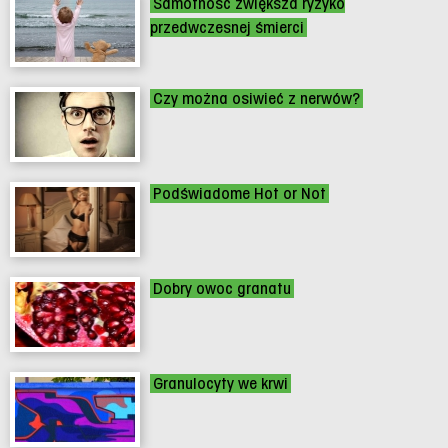
Samotność zwiększa ryzyko
przedwczesnej śmierci
Czy można osiwieć z nerwów?
Podświadome Hot or Not
Dobry owoc granatu
Granulocyty we krwi