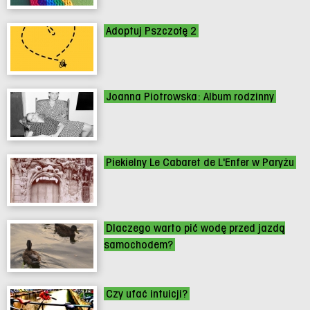
Adoptuj Pszczołę 2
Joanna Piotrowska: Album rodzinny
Piekielny Le Cabaret de L'Enfer w Paryżu
Dlaczego warto pić wodę przed jazdą
samochodem?
Czy ufać intuicji?