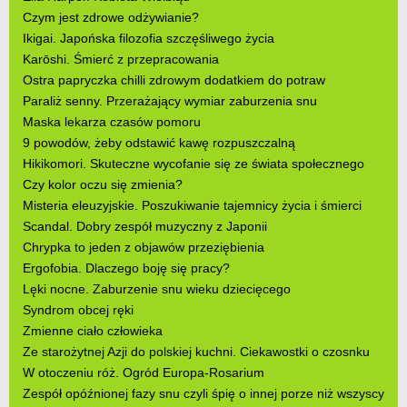
Czym jest zdrowe odżywianie?
Ikigai. Japońska filozofia szczęśliwego życia
Karōshi. Śmierć z przepracowania
Ostra papryczka chilli zdrowym dodatkiem do potraw
Paraliż senny. Przerażający wymiar zaburzenia snu
Maska lekarza czasów pomoru
9 powodów, żeby odstawić kawę rozpuszczalną
Hikikomori. Skuteczne wycofanie się ze świata społecznego
Czy kolor oczu się zmienia?
Misteria eleuzyjskie. Poszukiwanie tajemnicy życia i śmierci
Scandal. Dobry zespół muzyczny z Japonii
Chrypka to jeden z objawów przeziębienia
Ergofobia. Dlaczego boję się pracy?
Lęki nocne. Zaburzenie snu wieku dziecięcego
Syndrom obcej ręki
Zmienne ciało człowieka
Ze starożytnej Azji do polskiej kuchni. Ciekawostki o czosnku
W otoczeniu róż. Ogród Europa-Rosarium
Zespół opóźnionej fazy snu czyli śpię o innej porze niż wszyscy