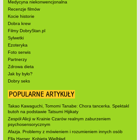
Medycyna niekonwencjonalna
Recenzje filmów
Kocie historie
Dobra krew
Filmy DobryStan.pl
Sylwetki
Ezoteryka
Foto serwis
Partnerzy
Zdrowa dieta
Jak by było?
Dobry seks
POPULARNE ARTYKUŁY
Takao Kawaguchi, Tomomi Tanabe: Chora tancerka. Spektakl
butoh na podstawie Tatsumi Hijikaty
Zespół Alicji w Krainie Czarów realnym zaburzeniem
psychosensorycznym
Afazja. Problemy z mówieniem i rozumieniem innych osób
Ella Harper. Kobieta Wielbłąd