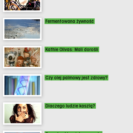
Fermentowana żywność
Kathie Olivas: Mali dorośli
Czy olej palmowy jest zdrowy?
Dlaczego ludzie kaszlą?