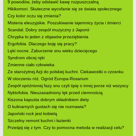
9 powodów, żeby odstawić kawę rozpuszczalną
Hikikomori. Skuteczne wycofanie się ze świata społecznego
Czy kolor oczu się zmienia?
Misteria eleuzyjskie. Poszukiwanie tajemnicy życia i śmierci
Scandal. Dobry zespół muzyczny z Japonii
Chrypka to jeden z objawów przeziębienia
Ergofobia. Dlaczego boję się pracy?
Lęki nocne. Zaburzenie snu wieku dziecięcego
Syndrom obcej ręki
Zmienne ciało człowieka
Ze starożytnej Azji do polskiej kuchni. Ciekawostki o czosnku
W otoczeniu róż. Ogród Europa-Rosarium
Zespół opóźnionej fazy snu czyli śpię o innej porze niż wszyscy
Nyktofobia. Nieuzasadniony lęk przed ciemnością
Kiszona kapusta dobrym składnikiem diety
O kulinarnych gustach się nie rozmawia?
Japoński rock jest kobietą
Szczelny remont kuchni i łazienki
Prześpij się z tym. Czy to pomocna metoda w realizacji celu?