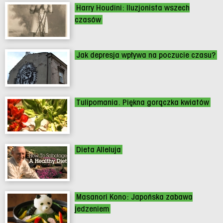
Harry Houdini: Iluzjonista wszech
czasów
Jak depresja wpływa na poczucie czasu?
Tulipomania. Piękna gorączka kwiatów
Dieta Alleluja
Masanori Kono: Japońska zabawa
jedzeniem