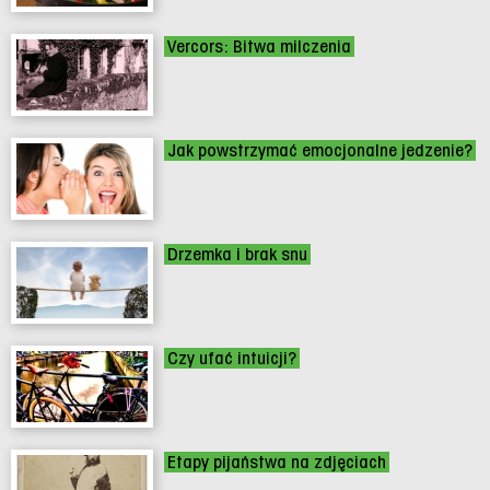
Vercors: Bitwa milczenia
Jak powstrzymać emocjonalne jedzenie?
Drzemka i brak snu
Czy ufać intuicji?
Etapy pijaństwa na zdjęciach