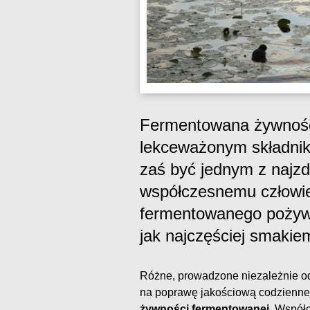
Fermentowana żywność 
lekceważonym składniki
zaś być jednym z naj
współczesnemu człowie
fermentowanego pożywi
jak najczęściej smakie
Różne, prowadzone niezależnie od
na poprawę jakościową codziennej
żywności fermentowanej
. Współ