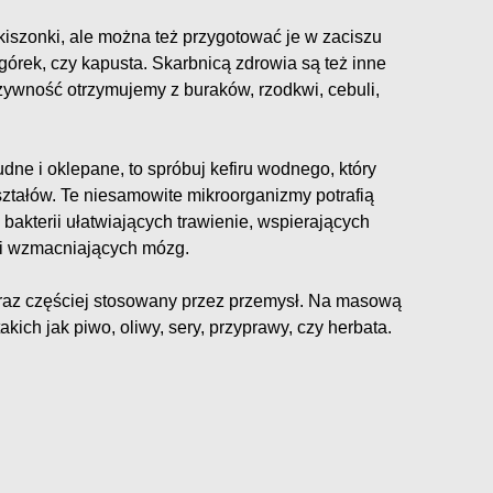
iszonki, ale można też przygotować je w zaciszu
górek, czy kapusta. Skarbnicą zdrowia są też inne
wność otrzymujemy z buraków, rzodkwi, cebuli,
udne i oklepane, to spróbuj kefiru wodnego, który
ształów. Te niesamowite mikroorganizmy potrafią
bakterii ułatwiających trawienie, wspierających
i wzmacniających mózg.
oraz częściej stosowany przez przemysł. Na masową
kich jak piwo, oliwy, sery, przyprawy, czy herbata.