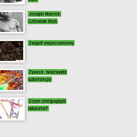
Joseph Merrick:
Człowiek Słoń
Zespół majaczeniowy
Żywica. Niezwykła
substancja
Czym (nie)popijać
lekarstw?