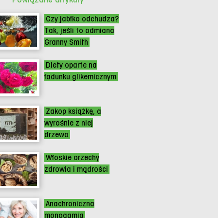
Czy jabłko odchudza?
Tak, jeśli to odmiana
Granny Smith
Diety oparte na
ładunku glikemicznym
Zakop książkę, a
wyrośnie z niej
drzewo
Włoskie orzechy
zdrowia i mądrości
Anachroniczna
monogamia