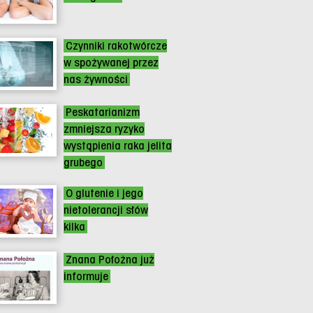
Czynniki rakotwórcze
w spożywanej przez
nas żywności
Peskatarianizm
zmniejsza ryzyko
wystąpienia raka jelita
grubego
O glutenie i jego
nietolerancji słów
kilka
Znana Położna już
informuje