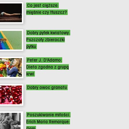
Co jest cięższe:
mięśnie czy tłuszcz?
Dobry pyłek kwiatowy.
Pszczoły zbieraczki
pyłku
Peter J. D'Adamo:
Dieta zgodna z grupą
krwi
Dobry owoc granatu
Poszukiwanie miłości.
Erich Maria Remarque:
Gam