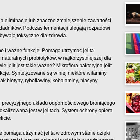
ia eliminacje lub znaczne zmniejszenie zawartości
ładników. Podczas fermentacji ulegają rozpadowi
 bywają toksyczne dla zdrowia.
e i ważne funkcje. Pomaga utrzymać jelita
naturalnych probiotyków, w najkorzystniejszej dla
 jelit jest takie ważne? Mikroflora bakteryjna jelit
unkcje. Syntetyzowane są w niej niektóre witaminy
k biotyny, ryboflawiny, kobalaminy, niacyny
 precyzyjnego układu odpornościowego broniącego
okalizowana jest w jelitach. System ochrony opiera
icie.
pomaga utrzymać jelita w zdrowym stanie dzięki