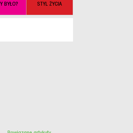
BY BYŁO?
STYL ŻYCIA
Powiązane artykuły