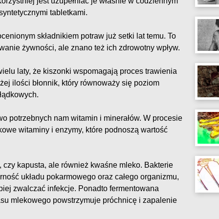
korzystniej jest uzupełniać je właśnie w codziennym
syntetycznymi tabletkami.
cenionym składnikiem potraw już setki lat temu. To
anie żywności, ale znano też ich zdrowotny wpływ.
elu laty, że kiszonki wspomagają proces trawienia
dużej ilości błonnik, który równoważy się poziom
ołądkowych.
o potrzebnych nam witamin i minerałów. W procesie
tkowe witaminy i enzymy, które podnoszą wartość
, czy kapusta, ale również kwaśne mleko. Bakterie
ność układu pokarmowego oraz całego organizmu,
piej zwalczać infekcje. Ponadto fermentowana
asu mlekowego powstrzymuje próchnicę i zapalenie