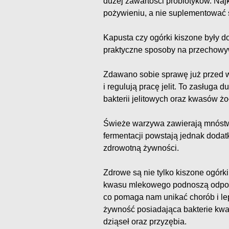
dużej zawartości probiotyków. Naj
pożywieniu, a nie suplementować 
Kapusta czy ogórki kiszone były do
praktyczne sposoby na przechowyw
Zdawano sobie sprawę już przed wi
i regulują pracę jelit. To zasługa 
bakterii jelitowych oraz kwasów ż
Świeże warzywa zawierają mnóstw
fermentacji powstają jednak doda
zdrowotną żywności.
Zdrowe są nie tylko kiszone ogórki
kwasu mlekowego podnoszą odpor
co pomaga nam unikać chorób i le
żywność posiadająca bakterie kw
dziąseł oraz przyzębia.