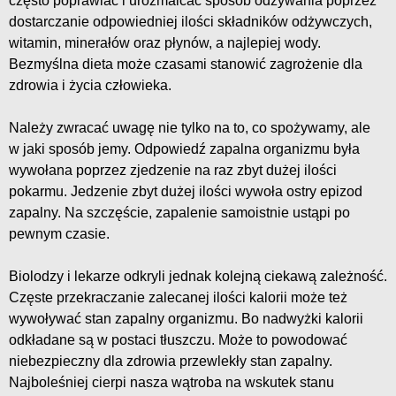
często poprawiać i urozmaicać sposób odżywania poprzez
dostarczanie odpowiedniej ilości składników odżywczych,
witamin, minerałów oraz płynów, a najlepiej wody.
Bezmyślna dieta może czasami stanowić zagrożenie dla
zdrowia i życia człowieka.
Należy zwracać uwagę nie tylko na to, co spożywamy, ale
w jaki sposób jemy. Odpowiedź zapalna organizmu była
wywołana poprzez zjedzenie na raz zbyt dużej ilości
pokarmu. Jedzenie zbyt dużej ilości wywoła ostry epizod
zapalny. Na szczęście, zapalenie samoistnie ustąpi po
pewnym czasie.
Biolodzy i lekarze odkryli jednak kolejną ciekawą zależność.
Częste przekraczanie zalecanej ilości kalorii może też
wywoływać stan zapalny organizmu. Bo nadwyżki kalorii
odkładane są w postaci tłuszczu. Może to powodować
niebezpieczny dla zdrowia przewlekły stan zapalny.
Najboleśniej cierpi nasza wątroba na wskutek stanu