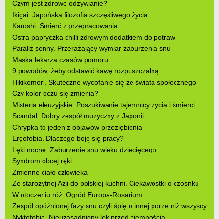
Czym jest zdrowe odżywianie?
Ikigai. Japońska filozofia szczęśliwego życia
Karōshi. Śmierć z przepracowania
Ostra papryczka chilli zdrowym dodatkiem do potraw
Paraliż senny. Przerażający wymiar zaburzenia snu
Maska lekarza czasów pomoru
9 powodów, żeby odstawić kawę rozpuszczalną
Hikikomori. Skuteczne wycofanie się ze świata społecznego
Czy kolor oczu się zmienia?
Misteria eleuzyjskie. Poszukiwanie tajemnicy życia i śmierci
Scandal. Dobry zespół muzyczny z Japonii
Chrypka to jeden z objawów przeziębienia
Ergofobia. Dlaczego boję się pracy?
Lęki nocne. Zaburzenie snu wieku dziecięcego
Syndrom obcej ręki
Zmienne ciało człowieka
Ze starożytnej Azji do polskiej kuchni. Ciekawostki o czosnku
W otoczeniu róż. Ogród Europa-Rosarium
Zespół opóźnionej fazy snu czyli śpię o innej porze niż wszyscy
Nyktofobia. Nieuzasadniony lęk przed ciemnością