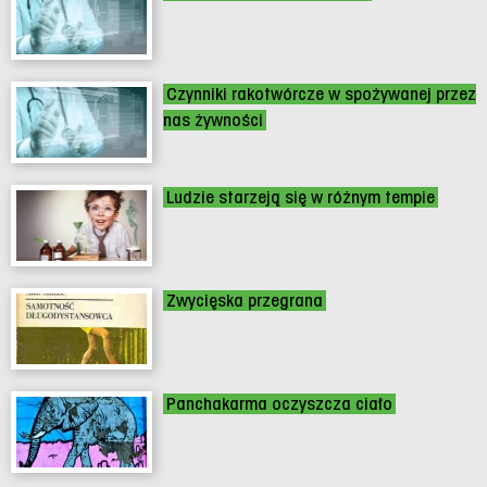
Czynniki rakotwórcze w spożywanej przez
nas żywności
Ludzie starzeją się w różnym tempie
Zwycięska przegrana
Panchakarma oczyszcza ciało