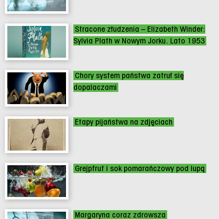
Stracone złudzenia – Elizabeth Winder:
Sylvia Plath w Nowym Jorku. Lato 1953
Chory system państwa zatruł się
dopalaczami
Etapy pijaństwa na zdjęciach
Grejpfrut i sok pomarańczowy pod lupą
Margaryna coraz zdrowsza