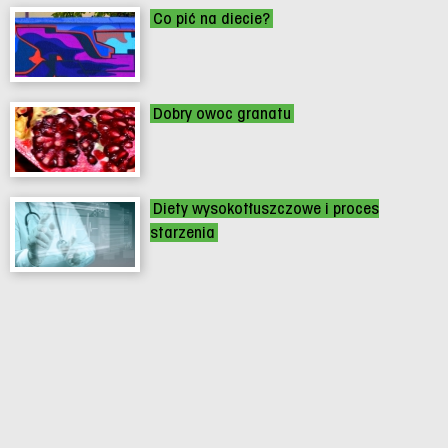
Co pić na diecie?
Dobry owoc granatu
Diety wysokotłuszczowe i proces
starzenia