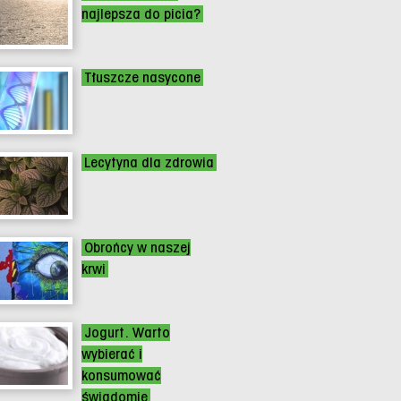
najlepsza do picia?
Tłuszcze nasycone
Lecytyna dla zdrowia
Obrońcy w naszej
krwi
Jogurt. Warto
wybierać i
konsumować
świadomie