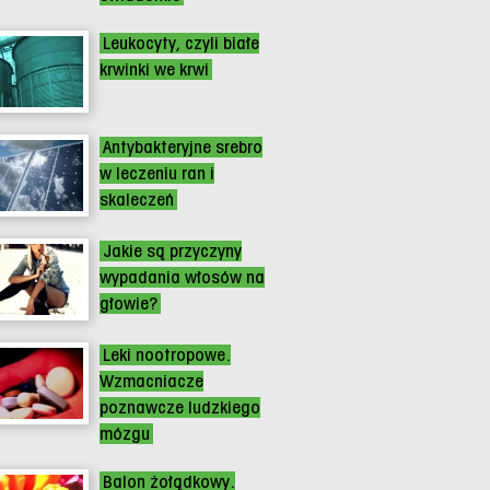
Leukocyty, czyli białe
krwinki we krwi
Antybakteryjne srebro
w leczeniu ran i
skaleczeń
Jakie są przyczyny
wypadania włosów na
głowie?
Leki nootropowe.
Wzmacniacze
poznawcze ludzkiego
mózgu
Balon żołądkowy.