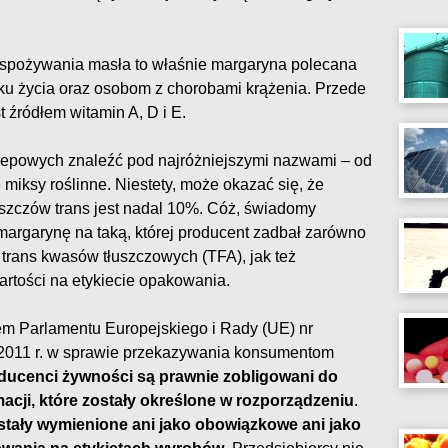
spożywania masła to właśnie margaryna polecana
oku życia oraz osobom z chorobami krążenia. Przede
t źródłem witamin A, D i E.
epowych znaleźć pod najróżniejszymi nazwami – od
 miksy roślinne. Niestety, może okazać się, że
szczów trans jest nadal 10%. Cóż, świadomy
margarynę na taką, której producent zadbał zarówno
trans kwasów tłuszczowych (TFA), jak też
rtości na etykiecie opakowania.
em Parlamentu Europejskiego i Rady (UE) nr
 2011 r. w sprawie przekazywania konsumentom
ducenci żywności są prawnie zobligowani do
acji, które zostały określone w rozporządzeniu
.
ostały wymienione ani jako obowiązkowe ani jako