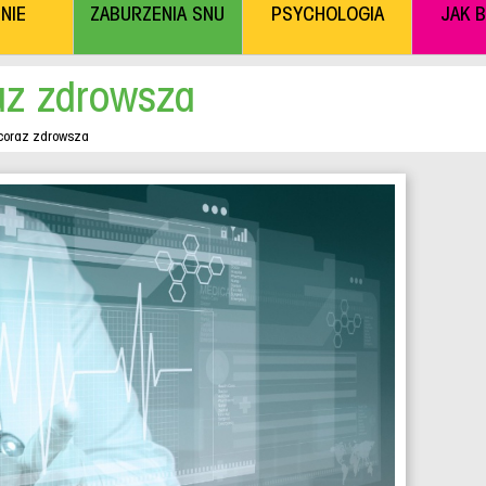
NIE
ZABURZENIA SNU
PSYCHOLOGIA
JAK 
az zdrowsza
coraz zdrowsza