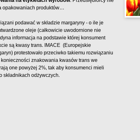
owania na etykietach wyrobów
. Przedsiębiorcy nie
na opakowaniach produktów…
ązani podawać w składzie margaryny - o ile je
utwardzone oleje (całkowicie uwodornione nie
jedyna informacja na podstawie której konsument
kcie są kwasy trans. IMACE (Europejskie
aryn) protestowało przeciwko takiemu rozwiązaniu
 konieczności znakowania kwasów trans we
erają one powyżej 2%, tak aby konsumenci mieli
 o składnikach odżywczych.