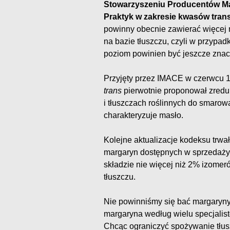
Stowarzyszeniu Producentów M
Praktyk w zakresie kwasów tran
powinny obecnie zawierać więcej
na bazie tłuszczu, czyli w przypad
poziom powinien być jeszcze znacz
Przyjęty przez IMACE w czerwcu
trans
pierwotnie proponował zred
i tłuszczach roślinnych do smarow
charakteryzuje masło.
Kolejne aktualizacje kodeksu trwa
margaryn dostępnych w sprzedaży d
składzie nie więcej niż 2% izome
tłuszczu.
Nie powinniśmy się bać margaryny
margaryna według wielu specjalist
Chcąc ograniczyć spożywanie tłu