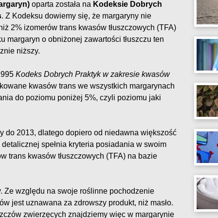
argaryn)
oparta została na
Kodeksie Dobrych
s
. Z Kodeksu dowiemy się, że margaryny nie
 niż 2% izomerów trans kwasów tłuszczowych (TFA)
ku margaryn o obniżonej zawartości tłuszczu ten
nie niższy.
 1995
Kodeks Dobrych Praktyk w zakresie kwasów
ukowane kwasów trans we wszystkich margarynach
ania do poziomu poniżej 5%, czyli poziomu jaki
ły do 2013, dlatego dopiero od niedawna większość
etalicznej spełnia kryteria posiadania w swoim
rów trans kwasów tłuszczowych (TFA) na bazie
. Ze względu na swoje roślinne pochodzenie
ów jest uznawana za zdrowszy produkt, niż masło.
szczów zwierzęcych znajdziemy więc w margarynie