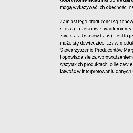
dobrowolne składniki do deklar
mogą wykazywać ich obecności 
Zamiast tego producenci są zobowi
stosują - częściowe uwodornione/
zawierają kwasów trans). Jest to 
może się dowiedzieć, czy w produ
Stowarzyszenie Producentów Marg
i opowiada się za wprowadzeniem
wszystkich produktach, o ile zawi
łatwość w interpretowaniu danych