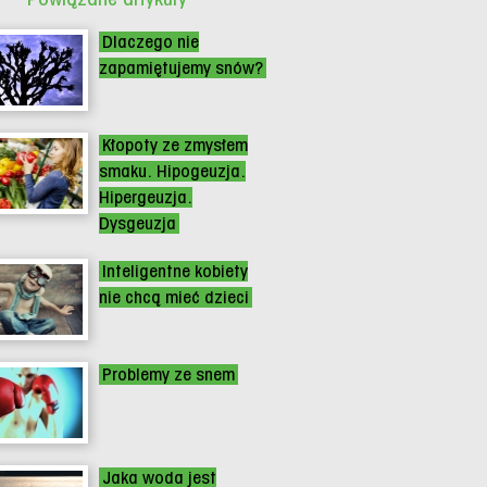
Dlaczego nie
zapamiętujemy snów?
Kłopoty ze zmysłem
smaku. Hipogeuzja.
Hipergeuzja.
Dysgeuzja
Inteligentne kobiety
nie chcą mieć dzieci
Problemy ze snem
Jaka woda jest