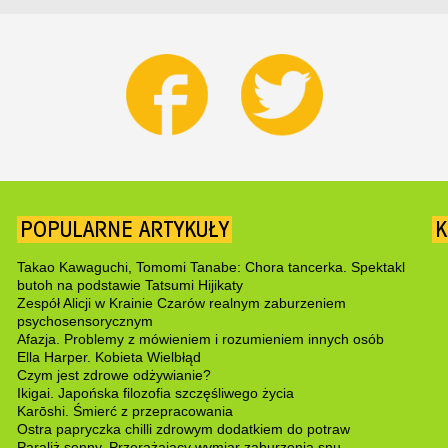
POPULARNE ARTYKUŁY
K
Takao Kawaguchi, Tomomi Tanabe: Chora tancerka. Spektakl
butoh na podstawie Tatsumi Hijikaty
Zespół Alicji w Krainie Czarów realnym zaburzeniem
psychosensorycznym
Afazja. Problemy z mówieniem i rozumieniem innych osób
Ella Harper. Kobieta Wielbłąd
Czym jest zdrowe odżywianie?
Ikigai. Japońska filozofia szczęśliwego życia
Karōshi. Śmierć z przepracowania
Ostra papryczka chilli zdrowym dodatkiem do potraw
Paraliż senny. Przerażający wymiar zaburzenia snu