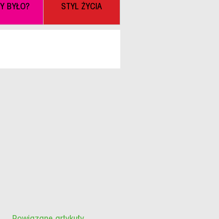
BY BYŁO?
STYL ŻYCIA
Powiązane artykuły