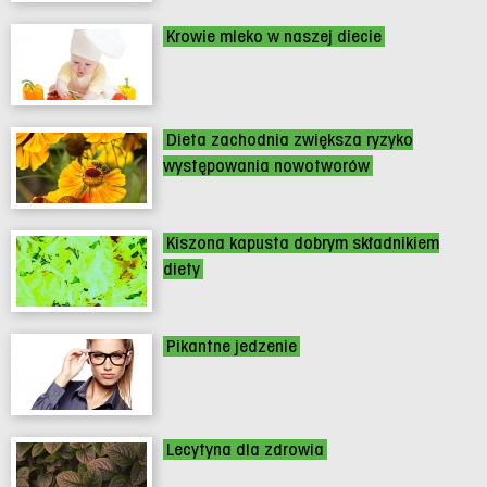
Krowie mleko w naszej diecie
Dieta zachodnia zwiększa ryzyko
występowania nowotworów
Kiszona kapusta dobrym składnikiem
diety
Pikantne jedzenie
Lecytyna dla zdrowia