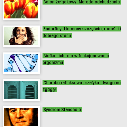
Balon żołądkowy. Metoda odchudzania
Endorfiny. Hormony szczęścia, radości i
dobrego stanu
Białka i ich rola w funkcjonowaniu
organizmu
Choroba refluksowa przełyku. Uwaga na
zgagę!
Syndrom Stendhala