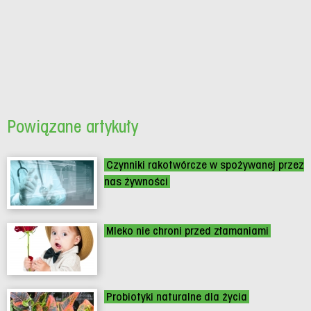
Powiązane artykuły
Czynniki rakotwórcze w spożywanej przez
nas żywności
Mleko nie chroni przed złamaniami
Probiotyki naturalne dla życia