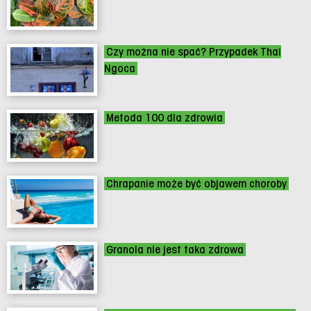
Czy można nie spać? Przypadek Thai
Ngoca
Metoda 100 dla zdrowia
Chrapanie może być objawem choroby
Granola nie jest taka zdrowa