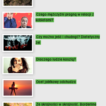
Czego mężczyźni pragną w relacji z
kobietami?
Czy można jeść i chudnąć? Dietetyczny
żel
Dlaczego ludzie kaszlą?
Ocet jabłkowy odchudza
Ze skrajności w skrajność. Borderline