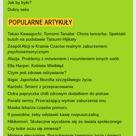
Jak by było?
Dobry seks
POPULARNE ARTYKUŁY
Takao Kawaguchi, Tomomi Tanabe: Chora tancerka. Spektakl
butoh na podstawie Tatsumi Hijikaty
Zespół Alicji w Krainie Czarów realnym zaburzeniem
psychosensorycznym
Afazja. Problemy z mówieniem i rozumieniem innych osób
Ella Harper. Kobieta Wielbłąd
Czym jest zdrowe odżywianie?
Ikigai. Japońska filozofia szczęśliwego życia
Karōshi. Śmierć z przepracowania
Ostra papryczka chilli zdrowym dodatkiem do potraw
Paraliż senny. Przerażający wymiar zaburzenia snu
Maska lekarza czasów pomoru
9 powodów, żeby odstawić kawę rozpuszczalną
Hikikomori. Skuteczne wycofanie się ze świata społecznego
Czy kolor oczu się zmienia?
Misteria eleuzyjskie. Poszukiwanie tajemnicy życia i śmierci