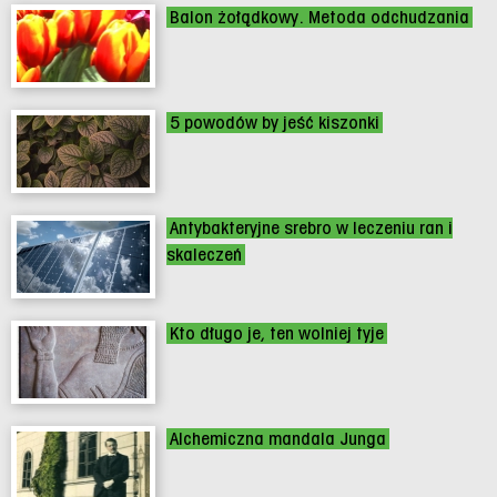
Balon żołądkowy. Metoda odchudzania
5 powodów by jeść kiszonki
Antybakteryjne srebro w leczeniu ran i
skaleczeń
Kto długo je, ten wolniej tyje
Alchemiczna mandala Junga