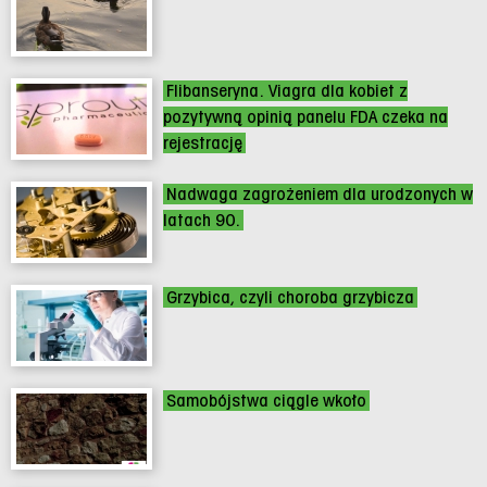
Flibanseryna. Viagra dla kobiet z
pozytywną opinią panelu FDA czeka na
rejestrację
Nadwaga zagrożeniem dla urodzonych w
latach 90.
Grzybica, czyli choroba grzybicza
Samobójstwa ciągle wkoło