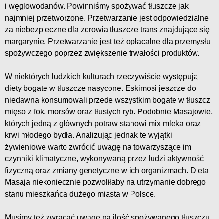
i węglowodanów. Powinniśmy spożywać tłuszcze jak
najmniej przetworzone. Przetwarzanie jest odpowiedzialne
za niebezpieczne dla zdrowia tłuszcze trans znajdujące się
margarynie. Przetwarzanie jest też opłacalne dla przemysłu
spożywczego poprzez zwiększenie trwałości produktów.
W niektórych ludzkich kulturach rzeczywiście występują
diety bogate w tłuszcze nasycone. Eskimosi jeszcze do
niedawna konsumowali przede wszystkim bogate w tłuszcz
mięso z fok, morsów oraz tłustych ryb. Podobnie Masajowie,
których jedną z głównych potraw stanowi mix mleka oraz
krwi młodego bydła. Analizując jednak te wyjątki
żywieniowe warto zwrócić uwagę na towarzyszące im
czynniki klimatyczne, wykonywaną przez ludzi aktywność
fizyczną oraz zmiany genetyczne w ich organizmach. Dieta
Masaja niekoniecznie pozwoliłaby na utrzymanie dobrego
stanu mieszkańca dużego miasta w Polsce.
Musimy też zwracać uwagę na ilość spożywanego tłuszczu,