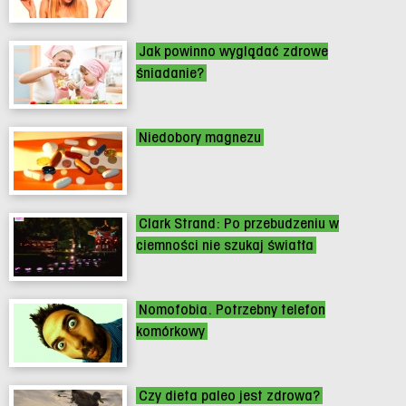
Jak powinno wyglądać zdrowe
śniadanie?
Niedobory magnezu
Clark Strand: Po przebudzeniu w
ciemności nie szukaj światła
Nomofobia. Potrzebny telefon
komórkowy
Czy dieta paleo jest zdrowa?