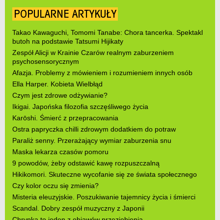
POPULARNE ARTYKUŁY
Takao Kawaguchi, Tomomi Tanabe: Chora tancerka. Spektakl
butoh na podstawie Tatsumi Hijikaty
Zespół Alicji w Krainie Czarów realnym zaburzeniem
psychosensorycznym
Afazja. Problemy z mówieniem i rozumieniem innych osób
Ella Harper. Kobieta Wielbłąd
Czym jest zdrowe odżywianie?
Ikigai. Japońska filozofia szczęśliwego życia
Karōshi. Śmierć z przepracowania
Ostra papryczka chilli zdrowym dodatkiem do potraw
Paraliż senny. Przerażający wymiar zaburzenia snu
Maska lekarza czasów pomoru
9 powodów, żeby odstawić kawę rozpuszczalną
Hikikomori. Skuteczne wycofanie się ze świata społecznego
Czy kolor oczu się zmienia?
Misteria eleuzyjskie. Poszukiwanie tajemnicy życia i śmierci
Scandal. Dobry zespół muzyczny z Japonii
Chrypka to jeden z objawów przeziębienia