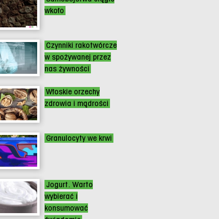
wkoło
Czynniki rakotwórcze
w spożywanej przez
nas żywności
Włoskie orzechy
zdrowia i mądrości
Granulocyty we krwi
Jogurt. Warto
wybierać i
konsumować