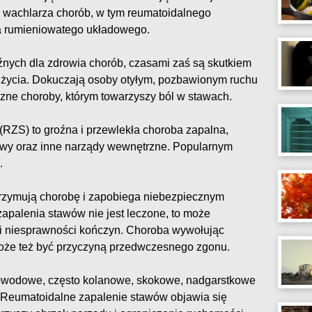
 wachlarza chorób, w tym reumatoidalnego
ia rumieniowatego układowego.
ych dla zdrowia chorób, czasami zaś są skutkiem
 życia. Dokuczają osoby otyłym, pozbawionym ruchu
liczne choroby, którym towarzyszy ból w stawach.
RZS) to groźna i przewlekła choroba zapalna,
awy oraz inne narządy wewnętrzne. Popularnym
.
rzymują chorobę i zapobiega niebezpiecznym
zapalenia stawów nie jest leczone, to może
i niesprawności kończyn. Choroba wywołując
oże też być przyczyną przedwczesnego zgonu.
bwodowe, często kolanowe, skokowe, nadgarstkowe
. Reumatoidalne zapalenie stawów objawia się