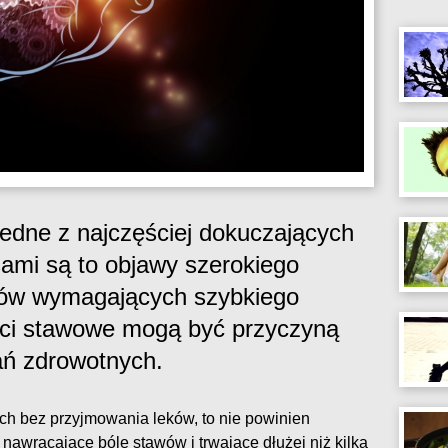
edne z najczęściej dokuczających
ami są to objawy szerokiego
wów wymagających szybkiego
ości stawowe mogą być przyczyną
ań zdrowotnych.
ach bez przyjmowania leków, to nie powinien
nawracające bóle stawów i trwające dłużej niż kilka