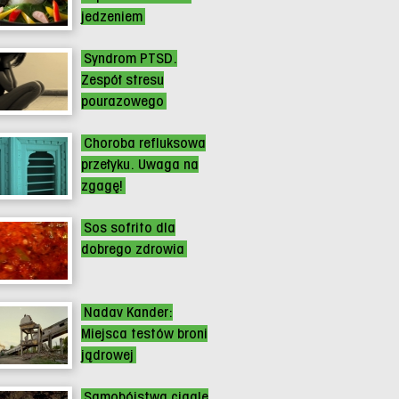
jedzeniem
Syndrom PTSD.
Zespół stresu
pourazowego
Choroba refluksowa
przełyku. Uwaga na
zgagę!
Sos sofrito dla
dobrego zdrowia
Nadav Kander:
Miejsca testów broni
jądrowej
Samobójstwa ciągle