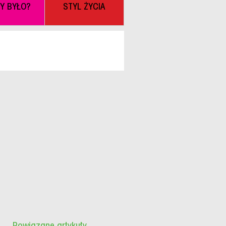
BY BYŁO?
STYL ŻYCIA
Powiązane artykuły