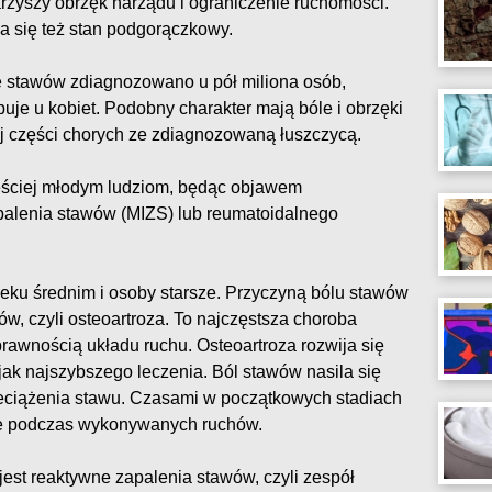
rzyszy obrzęk narządu i ograniczenie ruchomości.
ia się też stan podgorączkowy.
 stawów zdiagnozowano u pół miliona osób,
puje u kobiet. Podobny charakter mają bóle i obrzęki
j części chorych ze zdiagnozowaną łuszczycą.
ęściej młodym ludziom, będąc objawem
palenia stawów (MIZS) lub reumatoidalnego
eku średnim i osoby starsze. Przyczyną bólu stawów
w, czyli osteoartroza. To najczęstsza choroba
rawnością układu ruchu. Osteoartroza rozwija się
jak najszybszego leczenia. Ból stawów nasila się
eciążenia stawu. Czasami w początkowych stadiach
nie podczas wykonywanych ruchów.
est reaktywne zapalenia stawów, czyli zespół