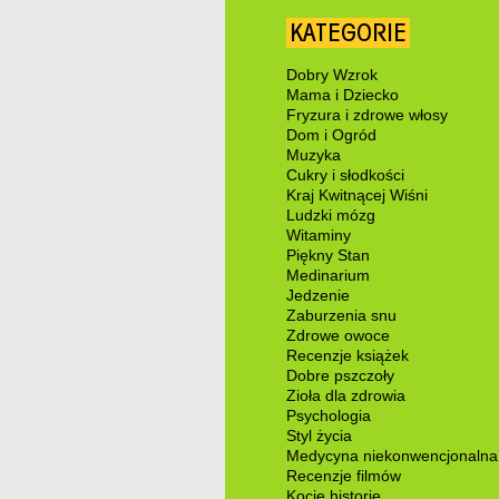
KATEGORIE
Dobry Wzrok
Mama i Dziecko
Fryzura i zdrowe włosy
Dom i Ogród
Muzyka
Cukry i słodkości
Kraj Kwitnącej Wiśni
Ludzki mózg
Witaminy
Piękny Stan
Medinarium
Jedzenie
Zaburzenia snu
Zdrowe owoce
Recenzje książek
Dobre pszczoły
Zioła dla zdrowia
Psychologia
Styl życia
Medycyna niekonwencjonalna
Recenzje filmów
Kocie historie