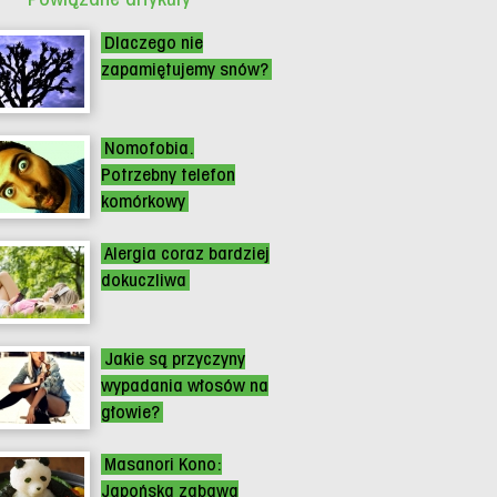
Dlaczego nie
zapamiętujemy snów?
Nomofobia.
Potrzebny telefon
komórkowy
Alergia coraz bardziej
dokuczliwa
Jakie są przyczyny
wypadania włosów na
głowie?
Masanori Kono:
Japońska zabawa