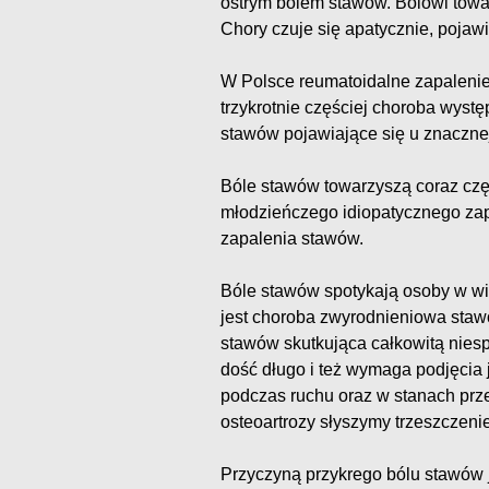
ostrym bólem stawów. Bólowi towa
Chory czuje się apatycznie, pojaw
W Polsce reumatoidalne zapalenie
trzykrotnie częściej choroba wystę
stawów pojawiające się u znaczne
Bóle stawów towarzyszą coraz cz
młodzieńczego idiopatycznego za
zapalenia stawów.
Bóle stawów spotykają osoby w wi
jest choroba zwyrodnieniowa stawó
stawów skutkująca całkowitą niesp
dość długo i też wymaga podjęcia 
podczas ruchu oraz w stanach prz
osteoartrozy słyszymy trzeszcze
Przyczyną przykrego bólu stawów j