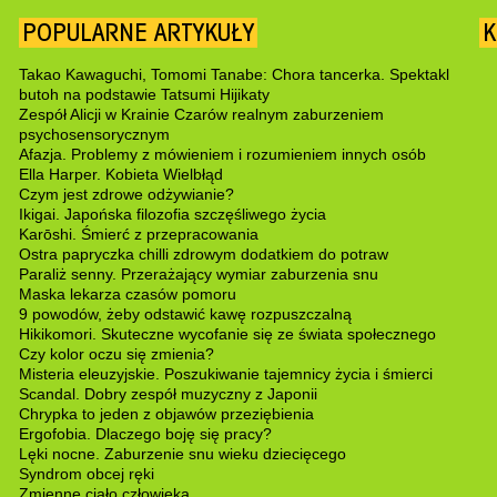
POPULARNE ARTYKUŁY
K
Takao Kawaguchi, Tomomi Tanabe: Chora tancerka. Spektakl
butoh na podstawie Tatsumi Hijikaty
Zespół Alicji w Krainie Czarów realnym zaburzeniem
psychosensorycznym
Afazja. Problemy z mówieniem i rozumieniem innych osób
Ella Harper. Kobieta Wielbłąd
Czym jest zdrowe odżywianie?
Ikigai. Japońska filozofia szczęśliwego życia
Karōshi. Śmierć z przepracowania
Ostra papryczka chilli zdrowym dodatkiem do potraw
Paraliż senny. Przerażający wymiar zaburzenia snu
Maska lekarza czasów pomoru
9 powodów, żeby odstawić kawę rozpuszczalną
Hikikomori. Skuteczne wycofanie się ze świata społecznego
Czy kolor oczu się zmienia?
Misteria eleuzyjskie. Poszukiwanie tajemnicy życia i śmierci
Scandal. Dobry zespół muzyczny z Japonii
Chrypka to jeden z objawów przeziębienia
Ergofobia. Dlaczego boję się pracy?
Lęki nocne. Zaburzenie snu wieku dziecięcego
Syndrom obcej ręki
Zmienne ciało człowieka