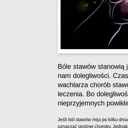
Bóle stawów stanowią j
nam dolegliwości. Czas
wachlarza chorób sta
leczenia. Bo dolegliw
nieprzyjemnych powikł
Jeśli ból stawów mija po kilku dni
oznaczać groźnej choroby. Jednak 