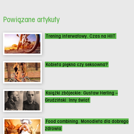
Powiązane artykuły
Trening interwałowy. Czas na HIIT
Kobieta piękna czy seksowna?
Książki zbójeckie: Gustaw Herling –
Grudziński: Inny świat
Food combining. Monodieta dla dobrego
zdrowia