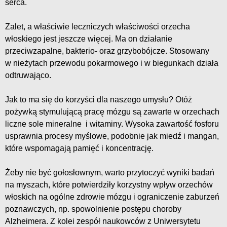
serca.
Zalet, a właściwie leczniczych właściwości orzecha
włoskiego jest jeszcze więcej. Ma on działanie
przeciwzapalne, bakterio- oraz grzybobójcze. Stosowany
w nieżytach przewodu pokarmowego i w biegunkach działa
odtruwająco.
Jak to ma się do korzyści dla naszego umysłu? Otóż
pożywką stymulującą pracę mózgu są zawarte w orzechach
liczne sole mineralne i witaminy. Wysoka zawartość fosforu
usprawnia procesy myślowe, podobnie jak miedź i mangan,
które wspomagają pamięć i koncentrację.
Żeby nie być gołosłownym, warto przytoczyć wyniki badań
na myszach, które potwierdziły korzystny wpływ orzechów
włoskich na ogólne zdrowie mózgu i ograniczenie zaburzeń
poznawczych, np. spowolnienie postępu choroby
Alzheimera. Z kolei zespół naukowców z Uniwersytetu