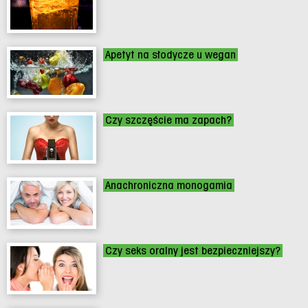
Apetyt na słodycze u wegan
Czy szczęście ma zapach?
Anachroniczna monogamia
Czy seks oralny jest bezpieczniejszy?