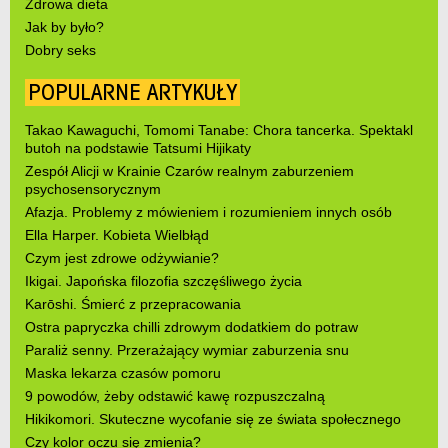
Zdrowa dieta
Jak by było?
Dobry seks
POPULARNE ARTYKUŁY
Takao Kawaguchi, Tomomi Tanabe: Chora tancerka. Spektakl
butoh na podstawie Tatsumi Hijikaty
Zespół Alicji w Krainie Czarów realnym zaburzeniem
psychosensorycznym
Afazja. Problemy z mówieniem i rozumieniem innych osób
Ella Harper. Kobieta Wielbłąd
Czym jest zdrowe odżywianie?
Ikigai. Japońska filozofia szczęśliwego życia
Karōshi. Śmierć z przepracowania
Ostra papryczka chilli zdrowym dodatkiem do potraw
Paraliż senny. Przerażający wymiar zaburzenia snu
Maska lekarza czasów pomoru
9 powodów, żeby odstawić kawę rozpuszczalną
Hikikomori. Skuteczne wycofanie się ze świata społecznego
Czy kolor oczu się zmienia?