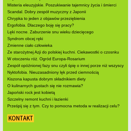
Misteria eleuzyjskie. Poszukiwanie tajemnicy życia i śmierci
Scandal. Dobry zespół muzyczny z Japonii
Chrypka to jeden z objawów przeziębienia
Ergofobia. Dlaczego boję się pracy?
Lęki nocne. Zaburzenie snu wieku dziecięcego
Syndrom obcej ręki
Zmienne ciało człowieka
Ze starożytnej Azji do polskiej kuchni. Ciekawostki o czosnku
W otoczeniu róż. Ogród Europa-Rosarium
Zespół opóźnionej fazy snu czyli śpię o innej porze niż wszyscy
Nyktofobia. Nieuzasadniony lęk przed ciemnością
Kiszona kapusta dobrym składnikiem diety
O kulinarnych gustach się nie rozmawia?
Japoński rock jest kobietą
Szczelny remont kuchni i łazienki
Prześpij się z tym. Czy to pomocna metoda w realizacji celu?
KONTAKT