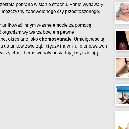
 została pobrana w stanie strachu. Panie wydawały
od mężczyzny zadowolonego czy przestraszonego.
omunikować innym własne emocje za pomocą
ć organizm wytwarza bowiem pewne
zne, określane jako
chemosygnały
. Umiejętność tą
 gatunków zwierząt, między innymi u jeleniowatych
zy czytelne chemosygnały posiadają i wydzielają