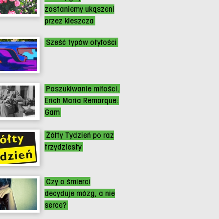
zostaniemy ukąszeni
przez kleszcza
Sześć typów otyłości
Poszukiwanie miłości.
Erich Maria Remarque:
Gam
Żółty Tydzień po raz
trzydziesty
Czy o śmierci
decyduje mózg, a nie
serce?