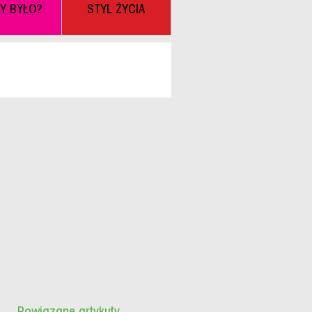
BY BYŁO?
STYL ŻYCIA
Powiązane artykuły