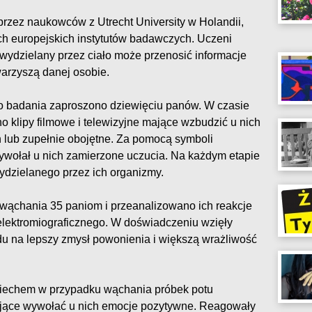
rzez naukowców z Utrecht University w Holandii,
nych europejskich instytutów badawczych. Uczeni
wydzielany przez ciało może przenosić informacje
warzyszą danej osobie.
o badania zaproszono dziewięciu panów. W czasie
 klipy filmowe i telewizyjne mające wzbudzić u nich
ch lub zupełnie obojętne. Za pomocą symboli
wywołał u nich zamierzone uczucia. Na każdym etapie
ydzielanego przez ich organizmy.
 wąchania 35 paniom i przeanalizowano ich reakcje
lektromiograficznego. W doświadczeniu wzięły
du na lepszy zmysł powonienia i większą wrażliwość
miechem w przypadku wąchania próbek potu
mające wywołać u nich emocje pozytywne. Reagowały