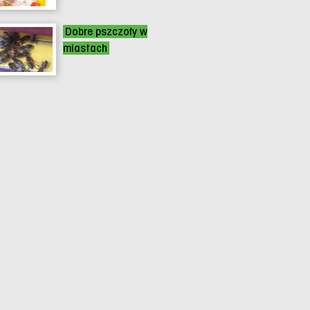
Dobre pszczoły w
miastach