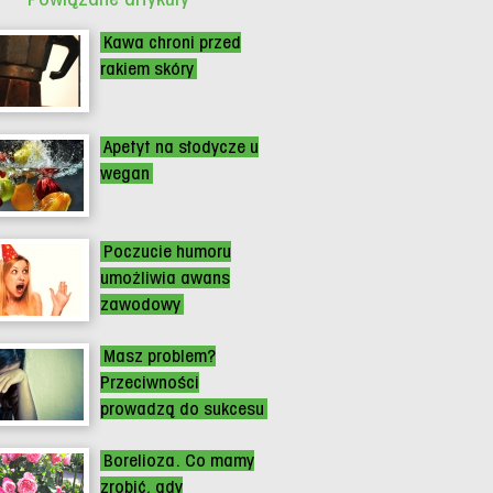
Kawa chroni przed
rakiem skóry
Apetyt na słodycze u
wegan
Poczucie humoru
umożliwia awans
zawodowy
Masz problem?
Przeciwności
prowadzą do sukcesu
Borelioza. Co mamy
zrobić, gdy