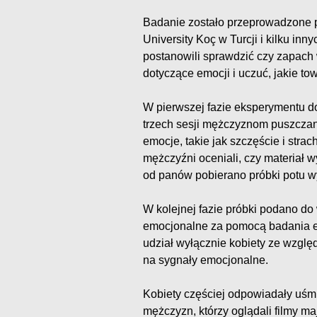
Badanie zostało przeprowadzone p
University Koç w Turcji i kilku in
postanowili sprawdzić czy zapach 
dotyczące emocji i uczuć, jakie to
W pierwszej fazie eksperymentu d
trzech sesji mężczyznom puszczano
emocje, takie jak szczęście i stra
mężczyźni oceniali, czy materiał 
od panów pobierano próbki potu w
W kolejnej fazie próbki podano do
emocjonalne za pomocą badania e
udział wyłącznie kobiety ze wzglę
na sygnały emocjonalne.
Kobiety częściej odpowiadały uś
mężczyzn, którzy oglądali filmy 