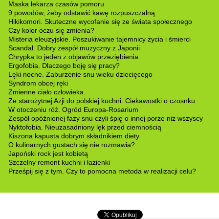
Maska lekarza czasów pomoru
9 powodów, żeby odstawić kawę rozpuszczalną
Hikikomori. Skuteczne wycofanie się ze świata społecznego
Czy kolor oczu się zmienia?
Misteria eleuzyjskie. Poszukiwanie tajemnicy życia i śmierci
Scandal. Dobry zespół muzyczny z Japonii
Chrypka to jeden z objawów przeziębienia
Ergofobia. Dlaczego boję się pracy?
Lęki nocne. Zaburzenie snu wieku dziecięcego
Syndrom obcej ręki
Zmienne ciało człowieka
Ze starożytnej Azji do polskiej kuchni. Ciekawostki o czosnku
W otoczeniu róż. Ogród Europa-Rosarium
Zespół opóźnionej fazy snu czyli śpię o innej porze niż wszyscy
Nyktofobia. Nieuzasadniony lęk przed ciemnością
Kiszona kapusta dobrym składnikiem diety
O kulinarnych gustach się nie rozmawia?
Japoński rock jest kobietą
Szczelny remont kuchni i łazienki
Prześpij się z tym. Czy to pomocna metoda w realizacji celu?