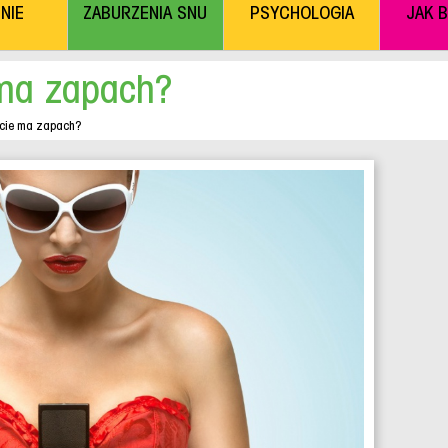
NIE
ZABURZENIA SNU
PSYCHOLOGIA
JAK 
 ma zapach?
cie ma zapach?