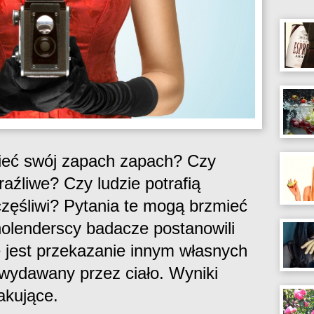
ieć swój zapach zapach? Czy
aźliwe? Czy ludzie potrafią
częśliwi? Pytania te mogą brzmieć
holenderscy badacze postanowili
 jest przekazanie innym własnych
wydawany przez ciało. Wyniki
akujące.