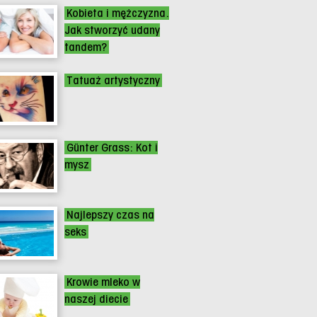
Kobieta i mężczyzna.
Jak stworzyć udany
tandem?
Tatuaż artystyczny
Günter Grass: Kot i
mysz
Najlepszy czas na
seks
Krowie mleko w
naszej diecie