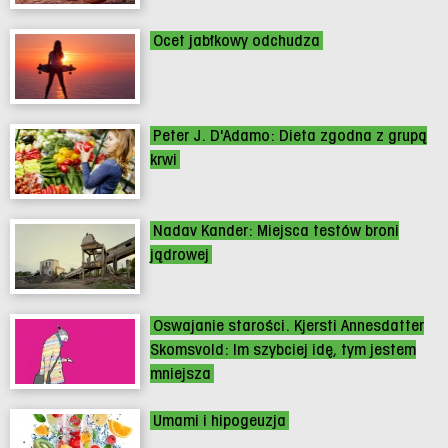
Ocet jabłkowy odchudza
Peter J. D'Adamo: Dieta zgodna z grupą
krwi
Nadav Kander: Miejsca testów broni
jądrowej
Oswajanie starości. Kjersti Annesdatter
Skomsvold: Im szybciej idę, tym jestem
mniejsza
Umami i hipogeuzja