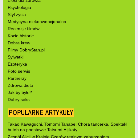
Zioła dla zdrowia
Psychologia
Styl życia
Medycyna niekonwencjonalna
Recenzje filmów
Kocie historie
Dobra krew
Filmy DobryStan.pl
Sylwetki
Ezoteryka
Foto serwis
Partnerzy
Zdrowa dieta
Jak by było?
Dobry seks
POPULARNE ARTYKUŁY
Takao Kawaguchi, Tomomi Tanabe: Chora tancerka. Spektakl
butoh na podstawie Tatsumi Hijikaty
Zespół Alicji w Krainie Czarów realnym zaburzeniem