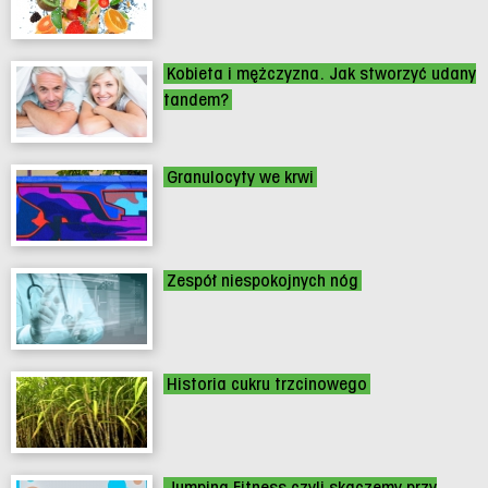
Kobieta i mężczyzna. Jak stworzyć udany
tandem?
Granulocyty we krwi
Zespół niespokojnych nóg
Historia cukru trzcinowego
Jumping Fitness czyli skaczemy przy