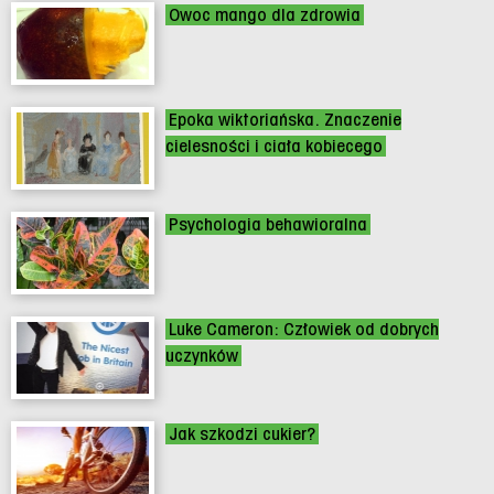
Owoc mango dla zdrowia
Epoka wiktoriańska. Znaczenie
cielesności i ciała kobiecego
Psychologia behawioralna
Luke Cameron: Człowiek od dobrych
uczynków
Jak szkodzi cukier?