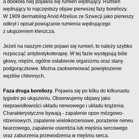
a dookoła niej pojawia się rumień wędrujący. Rumień
wędrujący to najczęstszy objaw pierwszej fazy boreliozy.
W 1909 dermatolog Arvid Afzelius ze Szwecji jako pierwszy
odkrył i opisał powiązanie rumienia wędrującego
z ukąszeniem kleszcza.
Jeżeli na naszym ciele pojawi się rumień, to należy szybko
rozpocząć antybiotykoterapię. W tej fazie występują bóle
głowy, mięśni, ogólne osłabienie organizmu oraz stany
podgorączkowe. Można zaobserwować powiększenie
węzłów chłonnych.
Faza druga boreliozy
. Pojawia się po kilku do kilkunastu
tygodni po ukąszeniu. Obserwujemy objawy jako
nieprawidłowości układu nerwowego i układu krążenia.
Charakterystyczne bywają - zapalenie opon mózgowo-
rdzeniowych, zapalenie wielokorzeniowe, porażenie nerwu
twarzowego, zapalenie osierdzia lub mięśnia sercowego
oraz zaburzenia przewodzenia w mięśniu serca.