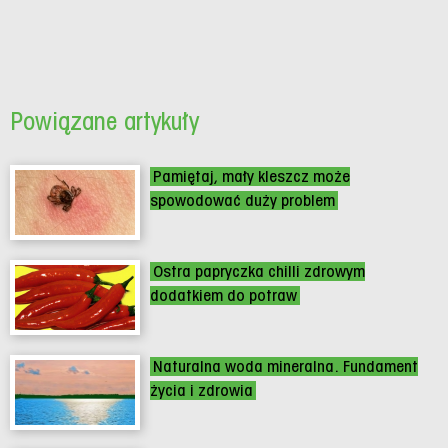
Powiązane artykuły
Pamiętaj, mały kleszcz może
spowodować duży problem
Ostra papryczka chilli zdrowym
dodatkiem do potraw
Naturalna woda mineralna. Fundament
życia i zdrowia