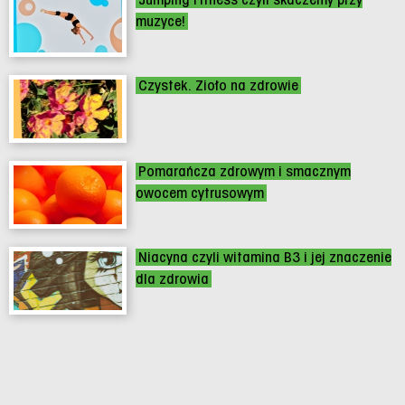
muzyce!
Czystek. Zioło na zdrowie
Pomarańcza zdrowym i smacznym
owocem cytrusowym
Niacyna czyli witamina B3 i jej znaczenie
dla zdrowia