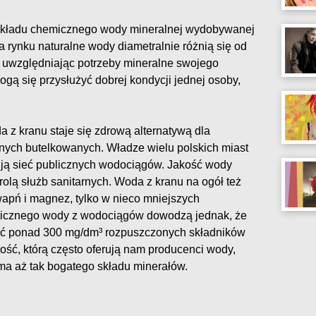
składu chemicznego wody mineralnej wydobywanej
 rynku naturalne wody diametralnie różnią się od
, uwzględniając potrzeby mineralne swojego
ogą się przysłużyć dobrej kondycji jednej osoby,
a z kranu staje się zdrową alternatywą dla
nych butelkowanych. Władze wielu polskich miast
ują sieć publicznych wodociągów. Jakość wody
trolą służb sanitarnych. Woda z kranu na ogół też
 wapń i magnez, tylko w nieco mniejszych
micznego wody z wodociągów dowodzą jednak, że
ć ponad 300 mg/dm³ rozpuszczonych składników
akość, którą często oferują nam producenci wody,
ma aż tak bogatego składu minerałów.