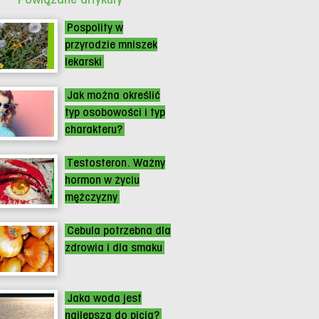
Pospolity w
przyrodzie mniszek
lekarski
Jak można określić
typ osobowości i typ
charakteru?
Testosteron. Ważny
hormon w życiu
mężczyzny
Cebula potrzebna dla
zdrowia i dla smaku
Jaka woda jest
najlepsza do picia?