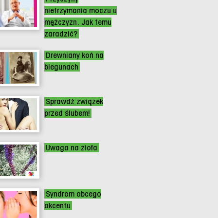
nietrzymania moczu u
mężczyzn. Jak temu
zaradzić?
Drewniany koń na
biegunach
Sprawdź związek
przed ślubem!
Uwaga na zioła
Syndrom obcego
akcentu