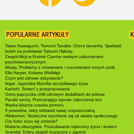
POPULARNE ARTYKUŁY
K
Takao Kawaguchi, Tomomi Tanabe: Chora tancerka. Spektakl
butoh na podstawie Tatsumi Hijikaty
Zespół Alicji w Krainie Czarów realnym zaburzeniem
psychosensorycznym
Afazja. Problemy z mówieniem i rozumieniem innych osób
Ella Harper. Kobieta Wielbłąd
Czym jest zdrowe odżywianie?
Ikigai. Japońska filozofia szczęśliwego życia
Karōshi. Śmierć z przepracowania
Ostra papryczka chilli zdrowym dodatkiem do potraw
Paraliż senny. Przerażający wymiar zaburzenia snu
Maska lekarza czasów pomoru
9 powodów, żeby odstawić kawę rozpuszczalną
Hikikomori. Skuteczne wycofanie się ze świata społecznego
Czy kolor oczu się zmienia?
Misteria eleuzyjskie. Poszukiwanie tajemnicy życia i śmierci
Scandal. Dobry zespół muzyczny z Japonii