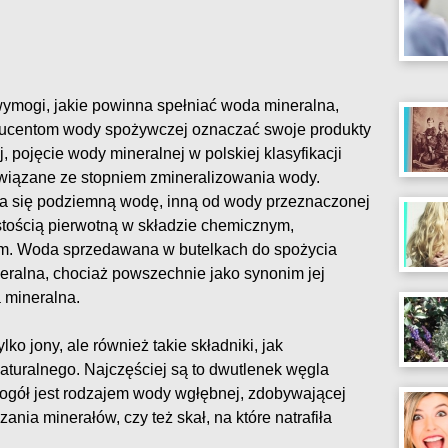
wymogi, jakie powinna spełniać woda mineralna,
oducentom wody spożywczej oznaczać swoje produkty
j, pojęcie wody mineralnej w polskiej klasyfikacji
powiązane ze stopniem zmineralizowania wody.
a się podziemną wodę, inną od wody przeznaczonej
stością pierwotną w składzie chemicznym,
ym. Woda sprzedawana w butelkach do spożycia
neralna, chociaż powszechnie jako synonim jej
 mineralna.
lko jony, ale również takie składniki, jak
turalnego. Najczęściej są to dwutlenek węgla
 ogół jest rodzajem wody wgłębnej, zdobywającej
ania minerałów, czy też skał, na które natrafiła