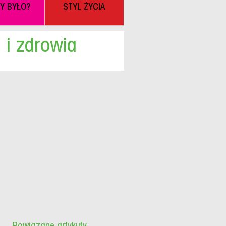
BY BYŁO?
STYL ŻYCIA
 i zdrowia
Powiązane artykuły