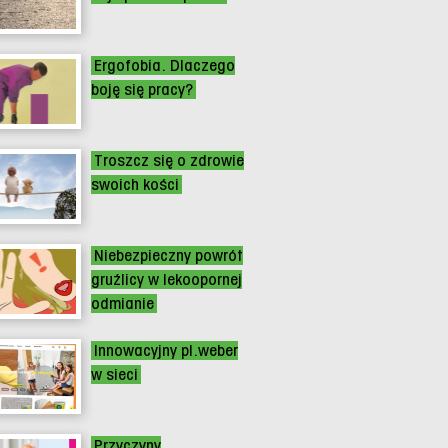
Ergofobia. Dlaczego
boję się pracy?
Troszcz się o zdrowie
swoich kości
Niebezpieczny powrót
gruźlicy w lekoopornej
odmianie
Innowacyjny pl.weber
w sieci
Przyczyny