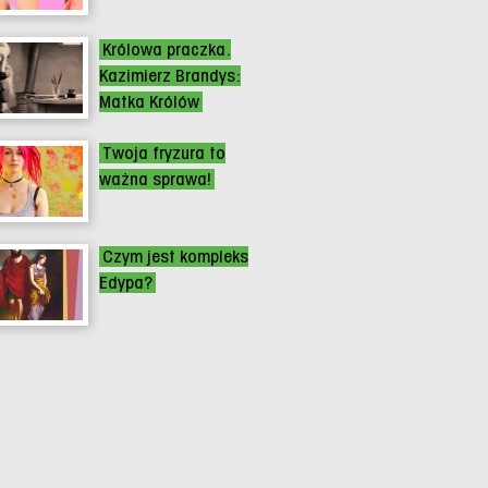
Królowa praczka.
Kazimierz Brandys:
Matka Królów
Twoja fryzura to
ważna sprawa!
Czym jest kompleks
Edypa?