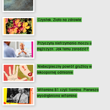
Czystek. Zioło na zdrowie
Przyczyny nietrzymania moczu u
mężczyzn. Jak temu zaradzić?
Niebezpieczny powrót gruźlicy w
lekoopornej odmianie
Witamina B1 czyli tiamina. Pierwsza
wyodrębniona witamina