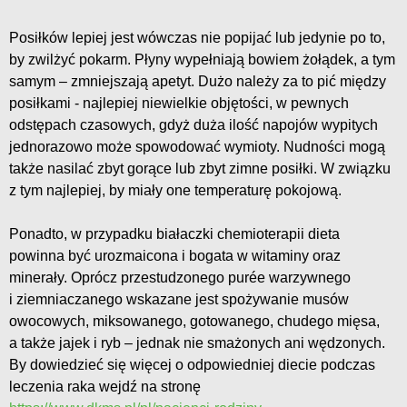
Posiłków lepiej jest wówczas nie popijać lub jedynie po to,
by zwilżyć pokarm. Płyny wypełniają bowiem żołądek, a tym
samym – zmniejszają apetyt. Dużo należy za to pić między
posiłkami - najlepiej niewielkie objętości, w pewnych
odstępach czasowych, gdyż duża ilość napojów wypitych
jednorazowo może spowodować wymioty. Nudności mogą
także nasilać zbyt gorące lub zbyt zimne posiłki. W związku
z tym najlepiej, by miały one temperaturę pokojową.
Ponadto, w przypadku białaczki chemioterapii dieta
powinna być urozmaicona i bogata w witaminy oraz
minerały. Oprócz przestudzonego purée warzywnego
i ziemniaczanego wskazane jest spożywanie musów
owocowych, miksowanego, gotowanego, chudego mięsa,
a także jajek i ryb – jednak nie smażonych ani wędzonych.
By dowiedzieć się więcej o odpowiedniej diecie podczas
leczenia raka wejdź na stronę