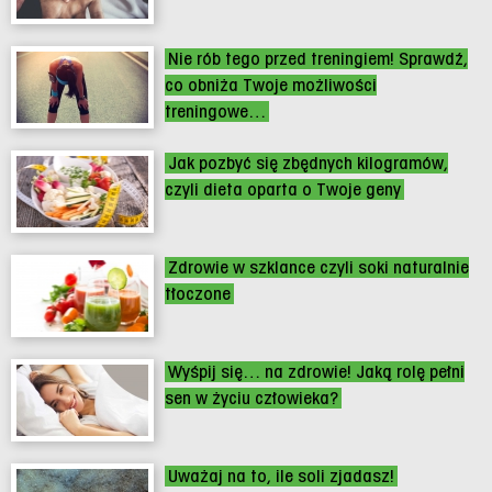
Nie rób tego przed treningiem! Sprawdź,
co obniża Twoje możliwości
treningowe…
Jak pozbyć się zbędnych kilogramów,
czyli dieta oparta o Twoje geny
Zdrowie w szklance czyli soki naturalnie
tłoczone
Wyśpij się… na zdrowie! Jaką rolę pełni
sen w życiu człowieka?
Uważaj na to, ile soli zjadasz!