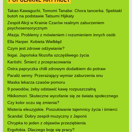
Takao Kawaguchi, Tomomi Tanabe: Chora tancerka. Spektakl
butoh na podstawie Tatsumi Hijikaty
Zespół Alicji w Krainie Czarów realnym zaburzeniem
psychosensorycznym
Afazja. Problemy z mówieniem i rozumieniem innych osób
Ella Harper. Kobieta Wielbłąd
Czym jest zdrowe odżywianie?
Ikigai. Japońska filozofia szczęśliwego życia
Karōshi. Śmierć z przepracowania
Ostra papryczka chilli zdrowym dodatkiem do potraw
Paraliż senny. Przerażający wymiar zaburzenia snu
Maska lekarza czasów pomoru
9 powodów, żeby odstawić kawę rozpuszczalną
Hikikomori. Skuteczne wycofanie się ze świata społecznego
Czy kolor oczu się zmienia?
Misteria eleuzyjskie. Poszukiwanie tajemnicy życia i śmierci
Scandal. Dobry zespół muzyczny z Japonii
Chrypka to jeden z objawów przeziębienia
Ergofobia. Dlaczego boję się pracy?