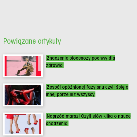
Powiązane artykuły
Znaczenie biocenozy pochwy dla
zdrowia
Zespół opóźnionej fazy snu czyli śpię o
innej porze niż wszyscy
Naprzód marsz! Czyli słów kilka o nauce
chodzenia