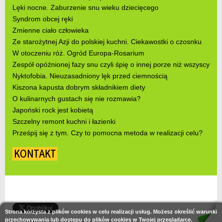
Lęki nocne. Zaburzenie snu wieku dziecięcego
Syndrom obcej ręki
Zmienne ciało człowieka
Ze starożytnej Azji do polskiej kuchni. Ciekawostki o czosnku
W otoczeniu róż. Ogród Europa-Rosarium
Zespół opóźnionej fazy snu czyli śpię o innej porze niż wszyscy
Nyktofobia. Nieuzasadniony lęk przed ciemnością
Kiszona kapusta dobrym składnikiem diety
O kulinarnych gustach się nie rozmawia?
Japoński rock jest kobietą
Szczelny remont kuchni i łazienki
Prześpij się z tym. Czy to pomocna metoda w realizacji celu?
KONTAKT
Strona korzysta z plików cookies w celu realizacji usług. Możesz określić warunki
przechowywania lub dostępu do plików cookies w Twojej przeglądarce.