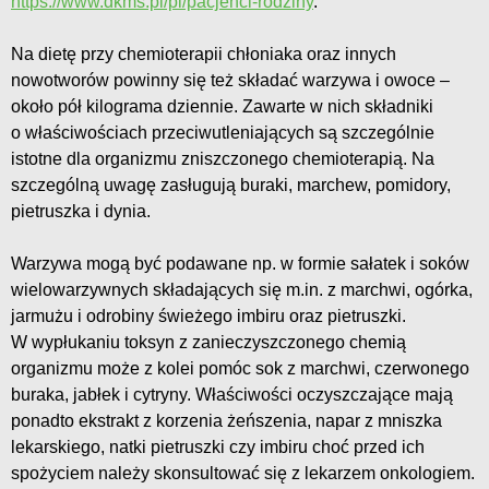
https://www.dkms.pl/pl/pacjenci-rodziny
.
Na dietę przy chemioterapii chłoniaka oraz innych
nowotworów powinny się też składać warzywa i owoce –
około pół kilograma dziennie. Zawarte w nich składniki
o właściwościach przeciwutleniających są szczególnie
istotne dla organizmu zniszczonego chemioterapią. Na
szczególną uwagę zasługują buraki, marchew, pomidory,
pietruszka i dynia.
Warzywa mogą być podawane np. w formie sałatek i soków
wielowarzywnych składających się m.in. z marchwi, ogórka,
jarmużu i odrobiny świeżego imbiru oraz pietruszki.
W wypłukaniu toksyn z zanieczyszczonego chemią
organizmu może z kolei pomóc sok z marchwi, czerwonego
buraka, jabłek i cytryny. Właściwości oczyszczające mają
ponadto ekstrakt z korzenia żeńszenia, napar z mniszka
lekarskiego, natki pietruszki czy imbiru choć przed ich
spożyciem należy skonsultować się z lekarzem onkologiem.