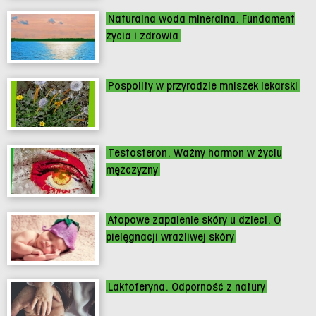
Naturalna woda mineralna. Fundament
życia i zdrowia
Pospolity w przyrodzie mniszek lekarski
Testosteron. Ważny hormon w życiu
mężczyzny
Atopowe zapalenie skóry u dzieci. O
pielęgnacji wrażliwej skóry
Laktoferyna. Odporność z natury