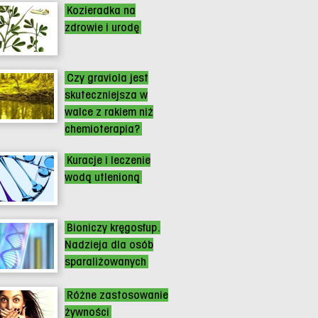
Kozieradka na
zdrowie i urodę
Czy graviola jest
skuteczniejsza w
walce z rakiem niż
chemioterapia?
Kuracje i leczenie
wodą utlenioną
Bioniczy kręgosłup.
Nadzieja dla osób
sparaliżowanych
Różne zastosowanie
żywności