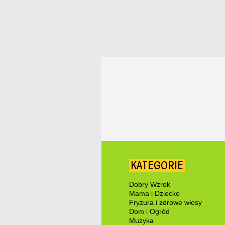
KATEGORIE
Dobry Wzrok
Mama i Dziecko
Fryzura i zdrowe włosy
Dom i Ogród
Muzyka