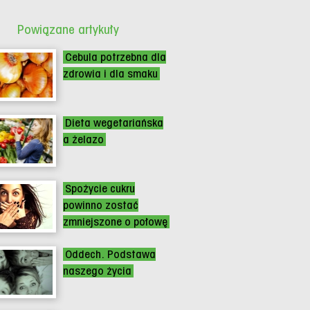
Powiązane artykuły
Cebula potrzebna dla
zdrowia i dla smaku
Dieta wegetariańska
a żelazo
Spożycie cukru
powinno zostać
zmniejszone o połowę
Oddech. Podstawa
naszego życia