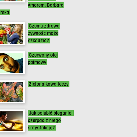
Amorem. Barbara
erska
Czemu zdrowa
żywność może
szkodzić?
Czerwony olej
palmowy
Zielona kawa leczy
Jak polubić bieganie i
czerpać z niego
satysfakcję?