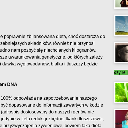
, że poprawnie zbilansowana dieta, choć dostarcza do
zebniejszych składników, również nie przynosi
rudno nam pozbyć się niechcianych kilogramów.
sze uwarunkowania genetyczne, od których zależy
ci dawka węglowodanów, białka i tłuszczy będzie
czy rel
odem DNA
a w 100% odpowiada na zapotrzebowanie naszego
y być dopasowane do informacji zawartych w kodzie
e jadłospis dostosowany do naszych genów nie
edynie w celu redukcji zbędnej tkanki tłuszczowej,
we przyzwyczajenia żywieniowe, bowiem taka dieta