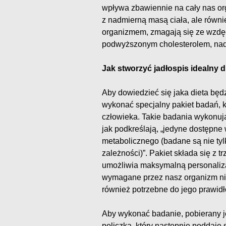
wpływa zbawiennie na cały nas or
z nadmierną masą ciała, ale równ
organizmem, zmagają się ze wzdę
podwyższonym cholesterolem, nadc
Jak stworzyć jadłospis idealny
Aby dowiedzieć się jaka dieta będ
wykonać specjalny pakiet badań, k
człowieka. Takie badania wykonują
jak podkreślają, „jedyne dostępne
metabolicznego (badane są nie tylk
zależności)”. Pakiet składa się z 
umożliwia maksymalną personalizac
wymagane przez nasz organizm nie 
również potrzebne do jego prawid
Aby wykonać badanie, pobierany j
policzka, który następnie poddaje 