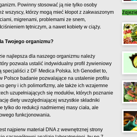
ganizm. Powinny stosować ją nie tylko osoby
ież wszyscy, którzy mogą mieć kłopot z zakwaszonym
Zajezi
ciami, migrenami, problemami ze snem,
iśnieniem tętniczym, a nawet kobiety w ciąży.
 dla Twojego organizmu?
zie najlepsza dla naszego organizmu należy
tóry pozwala ustalić indywidualny profil żywieniowy
 specjaliści z DF Medica Polska. Ich Genodiet to,
 w Polsce badanie pozwalające na ustalenie profilu
o geny i ich polimorfizmy, ale także ich wzajemne
trzech uzupełniających się modułów, których poznanie
ję diety uwzględniającej wszystkie składniki
tylko do redukcji nadmiernej masy ciała, ale
łowego funkcjonowania.
est najpierw materiał DNA z wewnętrznej strony
się szczegółowej analizie laboratoryjnej, by po 7