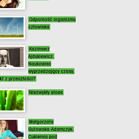
Odporność organizmu
człowieka
Kazimierz
Ajdukiewicz.
Naukowiec
wyprzedzający czasy,
ikt z przeszłości?
Niezwykły aloes
Małgorzata
Gutowska-Adamczyk.
Cukiernia pod