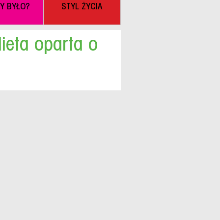
BY BYŁO?
STYL ŻYCIA
ieta oparta o