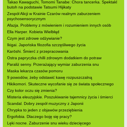
Takao Kawaguchi, Tomomi Tanabe: Chora tancerka. Spektakl
butoh na podstawie Tatsumi Hijikaty
Zespół Alicji w Krainie Czarów realnym zaburzeniem
psychosensorycznym
Afazja. Problemy z mówieniem i rozumieniem innych osób
Ella Harper. Kobieta Wielbłąd
Czym jest zdrowe odżywianie?
Ikigai. Japońska filozofia szczęśliwego życia
Karōshi. Śmierć z przepracowania
Ostra papryczka chilli zdrowym dodatkiem do potraw
Paraliż senny. Przerażający wymiar zaburzenia snu
Maska lekarza czasów pomoru
9 powodów, żeby odstawić kawę rozpuszczalną
Hikikomori. Skuteczne wycofanie się ze świata społecznego
Czy kolor oczu się zmienia?
Misteria eleuzyjskie. Poszukiwanie tajemnicy życia i śmierci
Scandal. Dobry zespół muzyczny z Japonii
Chrypka to jeden z objawów przeziębienia
Ergofobia. Dlaczego boję się pracy?
Lęki nocne. Zaburzenie snu wieku dziecięcego