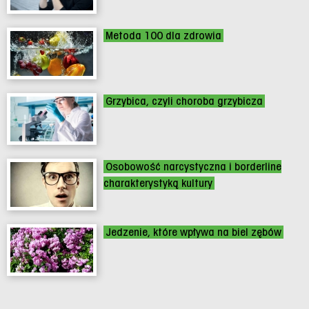
Metoda 100 dla zdrowia
Grzybica, czyli choroba grzybicza
Osobowość narcystyczna i borderline
charakterystyką kultury
Jedzenie, które wpływa na biel zębów