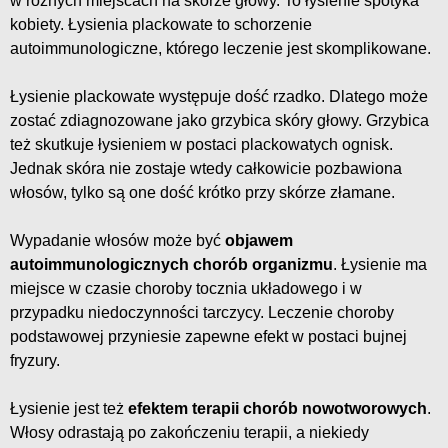
w różnych miejscach na skórze głowy. To łysienie spotyka
kobiety. Łysienia plackowate to schorzenie
autoimmunologiczne, którego leczenie jest skomplikowane.
Łysienie plackowate występuje dość rzadko. Dlatego może
zostać zdiagnozowane jako grzybica skóry głowy. Grzybica
też skutkuje łysieniem w postaci plackowatych ognisk.
Jednak skóra nie zostaje wtedy całkowicie pozbawiona
włosów, tylko są one dość krótko przy skórze złamane.
Wypadanie włosów może być
objawem
autoimmunologicznych chorób organizmu
. Łysienie ma
miejsce w czasie choroby tocznia układowego i w
przypadku niedoczynności tarczycy. Leczenie choroby
podstawowej przyniesie zapewne efekt w postaci bujnej
fryzury.
Łysienie jest też
efektem terapii chorób nowotworowych
.
Włosy odrastają po zakończeniu terapii, a niekiedy