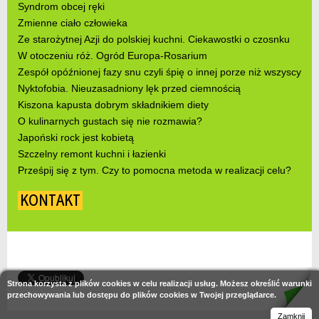
Syndrom obcej ręki
Zmienne ciało człowieka
Ze starożytnej Azji do polskiej kuchni. Ciekawostki o czosnku
W otoczeniu róż. Ogród Europa-Rosarium
Zespół opóźnionej fazy snu czyli śpię o innej porze niż wszyscy
Nyktofobia. Nieuzasadniony lęk przed ciemnością
Kiszona kapusta dobrym składnikiem diety
O kulinarnych gustach się nie rozmawia?
Japoński rock jest kobietą
Szczelny remont kuchni i łazienki
Prześpij się z tym. Czy to pomocna metoda w realizacji celu?
KONTAKT
Strona korzysta z plików cookies w celu realizacji usług. Możesz określić warunki
przechowywania lub dostępu do plików cookies w Twojej przeglądarce.
Zamknij