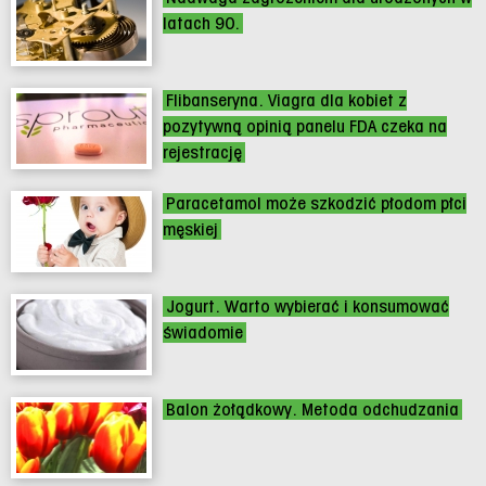
latach 90.
Flibanseryna. Viagra dla kobiet z
pozytywną opinią panelu FDA czeka na
rejestrację
Paracetamol może szkodzić płodom płci
męskiej
Jogurt. Warto wybierać i konsumować
świadomie
Balon żołądkowy. Metoda odchudzania