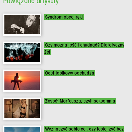
Powiązane artykuły
Syndrom obcej ręki
Czy można jeść i chudnąć? Dietetyczny
żel
Ocet jabłkowy odchudza
Zespół Morfeusza, czyli seksomnia
Wyznaczyć sobie cel, czy lepiej żyć bez