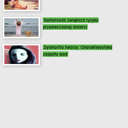
Samotność zwiększa ryzyko
przedwczesnej śmierci
Dysmorfia twarzy. Charakterystyka
zespołu wad