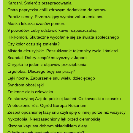
Karōshi. Śmierć z przepracowania
Ostra papryczka chilli zdrowym dodatkiem do potraw
Paraliż senny. Przerażający wymiar zaburzenia snu
Maska lekarza czasów pomoru
9 powodów, żeby odstawić kawę rozpuszczalną
Hikikomori. Skuteczne wycofanie się ze świata społecznego
Czy kolor oczu się zmienia?
Misteria eleuzyjskie. Poszukiwanie tajemnicy życia i śmierci
Scandal. Dobry zespół muzyczny z Japonii
Chrypka to jeden z objawów przeziębienia
Ergofobia. Dlaczego boję się pracy?
Lęki nocne. Zaburzenie snu wieku dziecięcego
Syndrom obcej ręki
Zmienne ciało człowieka
Ze starożytnej Azji do polskiej kuchni. Ciekawostki o czosnku
W otoczeniu róż. Ogród Europa-Rosarium
Zespół opóźnionej fazy snu czyli śpię o innej porze niż wszyscy
Nyktofobia. Nieuzasadniony lęk przed ciemnością
Kiszona kapusta dobrym składnikiem diety
O kulinarnych gustach się nie rozmawia?