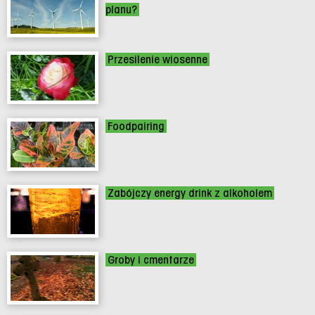
planu?
Przesilenie wiosenne
Foodpairing
Zabójczy energy drink z alkoholem
Groby i cmentarze