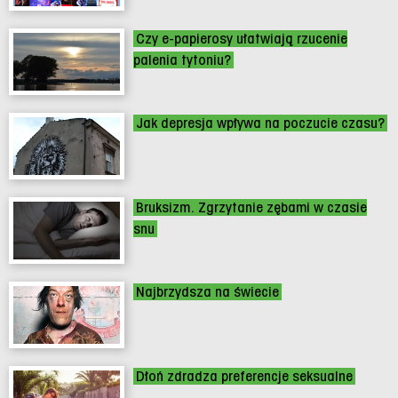
Czy e-papierosy ułatwiają rzucenie
palenia tytoniu?
Jak depresja wpływa na poczucie czasu?
Bruksizm. Zgrzytanie zębami w czasie
snu
Najbrzydsza na świecie
Dłoń zdradza preferencje seksualne