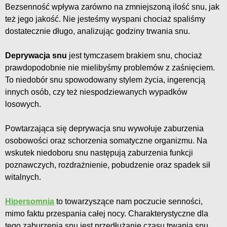
Bezsenność wpływa zarówno na zmniejszoną ilość snu, jak
też jego jakość. Nie jesteśmy wyspani chociaż spaliśmy
dostatecznie długo, analizując godziny trwania snu.
Deprywacja snu
jest tymczasem brakiem snu, chociaż
prawdopodobnie nie mielibyśmy problemów z zaśnięciem.
To niedobór snu spowodowany stylem życia, ingerencją
innych osób, czy też niespodziewanych wypadków
losowych.
Powtarzająca się deprywacja snu wywołuje zaburzenia
osobowości oraz schorzenia somatyczne organizmu. Na
wskutek niedoboru snu następują zaburzenia funkcji
poznawczych, rozdrażnienie, pobudzenie oraz spadek sił
witalnych.
Hipersomnia
to towarzyszące nam poczucie senności,
mimo faktu przespania całej nocy. Charakterystyczne dla
tego zaburzenia snu jest przedłużanie czasu trwania snu