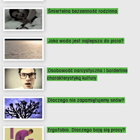
Śmiertelna bezsenność rodzinna
Jaka woda jest najlepsza do picia?
Osobowość narcystyczna i borderline
charakterystyką kultury
Dlaczego nie zapamiętujemy snów?
Ergofobia. Dlaczego boję się pracy?