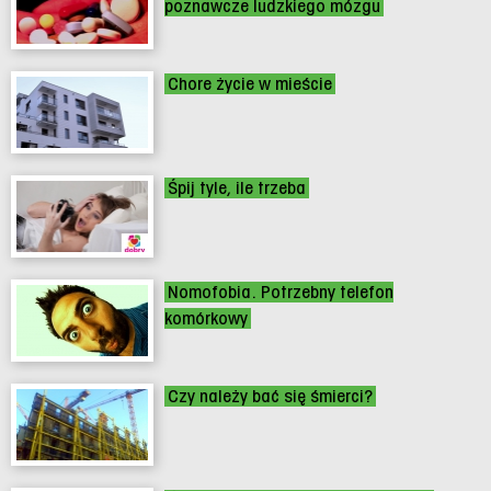
poznawcze ludzkiego mózgu
Chore życie w mieście
Śpij tyle, ile trzeba
Nomofobia. Potrzebny telefon
komórkowy
Czy należy bać się śmierci?