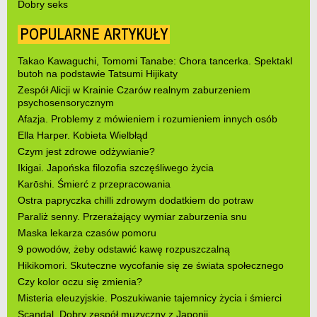
Dobry seks
POPULARNE ARTYKUŁY
Takao Kawaguchi, Tomomi Tanabe: Chora tancerka. Spektakl
butoh na podstawie Tatsumi Hijikaty
Zespół Alicji w Krainie Czarów realnym zaburzeniem
psychosensorycznym
Afazja. Problemy z mówieniem i rozumieniem innych osób
Ella Harper. Kobieta Wielbłąd
Czym jest zdrowe odżywianie?
Ikigai. Japońska filozofia szczęśliwego życia
Karōshi. Śmierć z przepracowania
Ostra papryczka chilli zdrowym dodatkiem do potraw
Paraliż senny. Przerażający wymiar zaburzenia snu
Maska lekarza czasów pomoru
9 powodów, żeby odstawić kawę rozpuszczalną
Hikikomori. Skuteczne wycofanie się ze świata społecznego
Czy kolor oczu się zmienia?
Misteria eleuzyjskie. Poszukiwanie tajemnicy życia i śmierci
Scandal. Dobry zespół muzyczny z Japonii