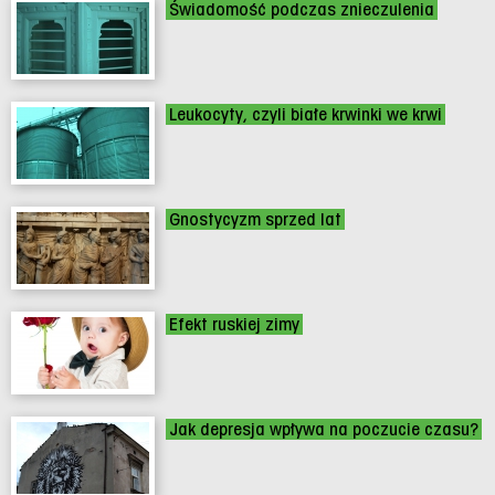
Świadomość podczas znieczulenia
Leukocyty, czyli białe krwinki we krwi
Gnostycyzm sprzed lat
Efekt ruskiej zimy
Jak depresja wpływa na poczucie czasu?