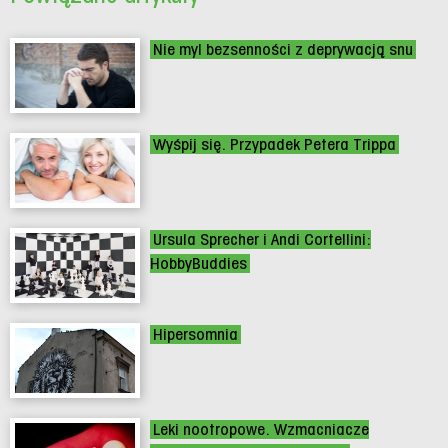
Nie myl bezsenności z deprywacją snu
Wyśpij się. Przypadek Petera Trippa
Ursula Sprecher i Andi Cortellini:
HobbyBuddies
Hipersomnia
Leki nootropowe. Wzmacniacze