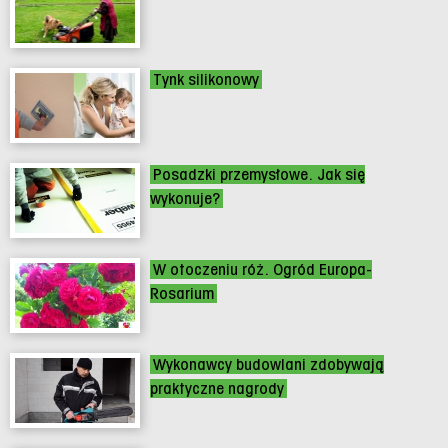
Tynk silikonowy
Posadzki przemysłowe. Jak się
wykonuje?
W otoczeniu róż. Ogród Europa-
Rosarium
Wykonawcy budowlani zdobywają
praktyczne nagrody