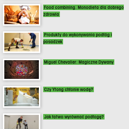
Food combining. Monodieta dla dobrego
zdrowia
Produkty do wykonywania podłóg i
posadzek
Miguel Chevalier: Magiczne Dywany
Czy Ytong chłonie wodę?
Jak łatwo wyrównać podłogę?