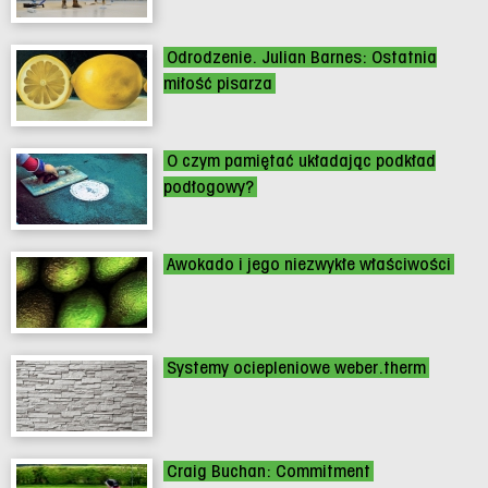
Odrodzenie. Julian Barnes: Ostatnia
miłość pisarza
O czym pamiętać układając podkład
podłogowy?
Awokado i jego niezwykłe właściwości
Systemy ociepleniowe weber.therm
Craig Buchan: Commitment