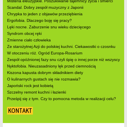
Misteria eleuzyjskie. Poszukiwanie tajemnicy życia i śmierci
Scandal. Dobry zespół muzyczny z Japonii
Chrypka to jeden z objawów przeziębienia
Ergofobia. Dlaczego boję się pracy?
Lęki nocne. Zaburzenie snu wieku dziecięcego
Syndrom obcej ręki
Zmienne ciało człowieka
Ze starożytnej Azji do polskiej kuchni. Ciekawostki o czosnku
W otoczeniu róż. Ogród Europa-Rosarium
Zespół opóźnionej fazy snu czyli śpię o innej porze niż wszyscy
Nyktofobia. Nieuzasadniony lęk przed ciemnością
Kiszona kapusta dobrym składnikiem diety
O kulinarnych gustach się nie rozmawia?
Japoński rock jest kobietą
Szczelny remont kuchni i łazienki
Prześpij się z tym. Czy to pomocna metoda w realizacji celu?
KONTAKT