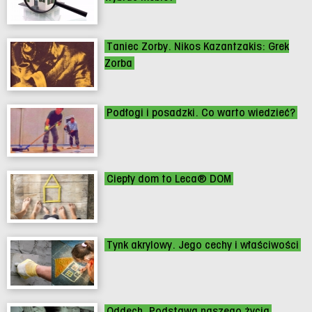
Taniec Zorby. Nikos Kazantzakis: Grek
Zorba
Podłogi i posadzki. Co warto wiedzieć?
Ciepły dom to Leca® DOM
Tynk akrylowy. Jego cechy i właściwości
Oddech. Podstawa naszego życia