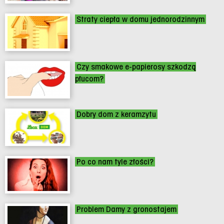
Straty ciepła w domu jednorodzinnym
Czy smakowe e-papierosy szkodzą
płucom?
Dobry dom z keramzytu
Po co nam tyle złości?
Problem Damy z gronostajem