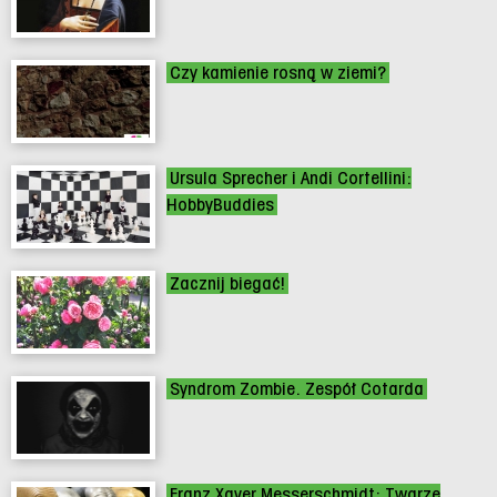
Czy kamienie rosną w ziemi?
Ursula Sprecher i Andi Cortellini:
HobbyBuddies
Zacznij biegać!
Syndrom Zombie. Zespół Cotarda
Franz Xaver Messerschmidt: Twarze