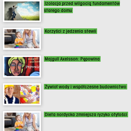
Izolacja przed wilgocią fundamentów
starego domu
Korzyści z jedzenia stewii
Majgull Axelsson: Pępowina
Żywioł wody i współczesne budownictwo
Dieta nordycka zmniejsza ryzyko otyłości