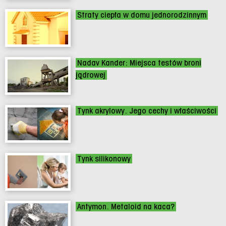
Straty ciepła w domu jednorodzinnym
Nadav Kander: Miejsca testów broni
jądrowej
Tynk akrylowy. Jego cechy i właściwości
Tynk silikonowy
Antymon. Metaloid na kaca?