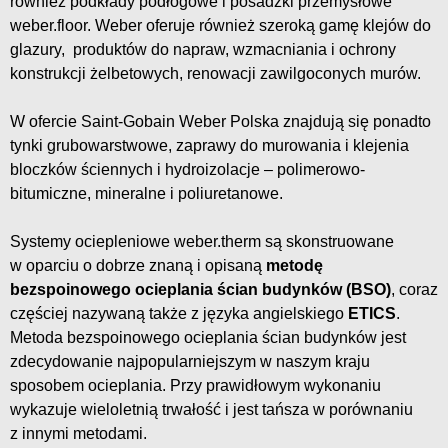
również podkłady podłogowe i posadzki przemysłowe
weber.floor. Weber oferuje również szeroką gamę klejów do
glazury, produktów do napraw, wzmacniania i ochrony
konstrukcji żelbetowych, renowacji zawilgoconych murów.
W ofercie Saint-Gobain Weber Polska znajdują się ponadto
tynki grubowarstwowe, zaprawy do murowania i klejenia
bloczków ściennych i hydroizolacje – polimerowo-
bitumiczne, mineralne i poliuretanowe.
Systemy ociepleniowe weber.therm są skonstruowane
w oparciu o dobrze znaną i opisaną
metodę
bezspoinowego ocieplania ścian budynków (BSO)
, coraz
częściej nazywaną także z języka angielskiego
ETICS
.
Metoda bezspoinowego ocieplania ścian budynków jest
zdecydowanie najpopularniejszym w naszym kraju
sposobem ocieplania. Przy prawidłowym wykonaniu
wykazuje wieloletnią trwałość i jest tańsza w porównaniu
z innymi metodami.