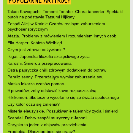
POPULARNE ARTYKUŁY
Takao Kawaguchi, Tomomi Tanabe: Chora tancerka. Spektakl
butoh na podstawie Tatsumi Hijikaty
Zespół Alicji w Krainie Czarów realnym zaburzeniem
psychosensorycznym
Afazja. Problemy z mówieniem i rozumieniem innych osób
Ella Harper. Kobieta Wielbłąd
Czym jest zdrowe odżywianie?
Ikigai. Japońska filozofia szczęśliwego życia
Karōshi. Śmierć z przepracowania
Ostra papryczka chilli zdrowym dodatkiem do potraw
Paraliż senny. Przerażający wymiar zaburzenia snu
Maska lekarza czasów pomoru
9 powodów, żeby odstawić kawę rozpuszczalną
Hikikomori. Skuteczne wycofanie się ze świata społecznego
Czy kolor oczu się zmienia?
Misteria eleuzyjskie. Poszukiwanie tajemnicy życia i śmierci
Scandal. Dobry zespół muzyczny z Japonii
Chrypka to jeden z objawów przeziębienia
Ergofobia. Dlaczego boję się pracy?