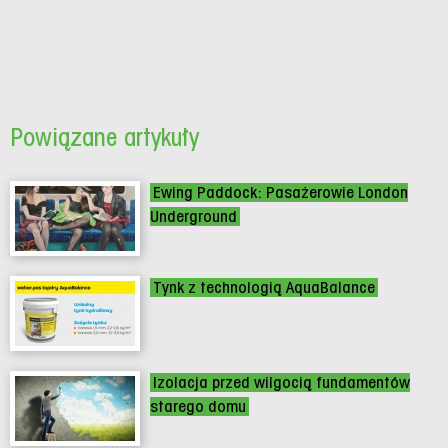
Powiązane artykuły
Ewing Paddock: Pasażerowie London
Underground
Tynk z technologią AquaBalance
Izolacja przed wilgocią fundamentów
starego domu