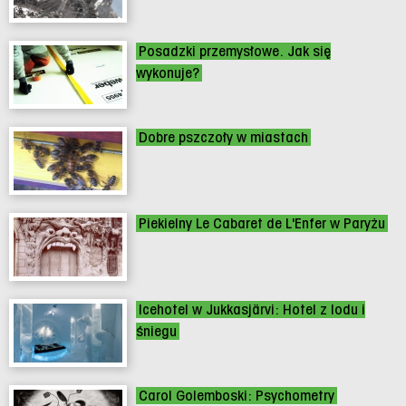
Posadzki przemysłowe. Jak się
wykonuje?
Dobre pszczoły w miastach
Piekielny Le Cabaret de L'Enfer w Paryżu
Icehotel w Jukkasjärvi: Hotel z lodu i
śniegu
Carol Golemboski: Psychometry