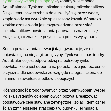
hydrofilowy weber.pas topdry
wykonany w technologii
AquaBalance. Tynk ma unikalną strukturę mikrokanalików.
Dzięki temu powierzchnia daje zwilżyć się przez wodę,
kropla wody ma wyraźnie spłaszczony kształt. W bardzo
krótkim czasie woda jest rozprowadzana przez sieć
mikrokanalików, powierzchnia parowania znacznie się
zwiększa, co znacznie przyspiesza proces wysychania.
Sucha powierzchnia elewacji daje gwarancję, że nie
pojawią się na niej algi, ani grzyby. Tynk weber.pas topdry
AquaBalance jest odpowiedzią na potrzeby rynku –
powłoka, która jest odporna na porastanie, a jednocześnie
przyjazna dla środowiska ze względu na ograniczoną do
minimum zawartość środków biobójczych.
Różnorodność proponowanych przez Saint-Gobain Weber
Polska systemów ociepleniowych pozwala realizować
podstawowe cele stawiane zewnętrznej izolacji termicznej
ścian (zmniejszenie strat ciepła w budynku, eliminacja