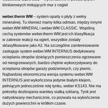
klinkierowych imitujących mur z cegieł
weber.therm WM
– system oparty o płyty z wełny
mineralnej. Tu również mamy kilka odmian, między innymi
weber.WM MINERAL i weber.WM CLASSIC. Wspólną
cechą systemów weber.therm WM jest ich klasyfikacja
w zakresie reakcji na ogień, wszystkie zostały
sklasyfikowane jako A2. Na szczególne zainteresowanie
zasługuje system weber.WM INTERNUS dedykowany
ocieplaniu stropów dzielących pomieszczenia ogrzewane
od nieogrzewanych, bardzo chętnie wykorzystywany do
ocieplania stropów garaży podziemnych, czy piwnic.
Najbardziej ekonomiczna wersja systemu weber.WM
INTERNUS jest wykończona jedynie białym klejem,
pełniącym jednocześnie rolę tynku, weber KS143. Nie ma
potrzeby dozbrajania warstwy siatką szklaną. Tynk jest
natryskiwany mechanicznie, co pozwala na wykończenie
dużych powierzchni w krótkim czasie.