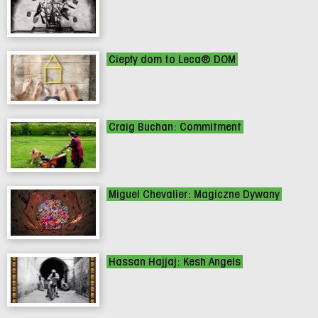
Ciepły dom to Leca® DOM
Craig Buchan: Commitment
Miguel Chevalier: Magiczne Dywany
Hassan Hajjaj: Kesh Angels