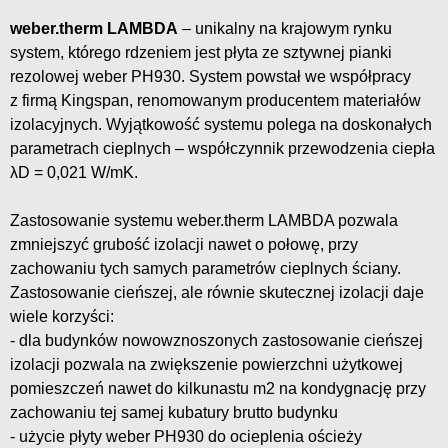
weber.therm LAMBDA
– unikalny na krajowym rynku
system, którego rdzeniem jest płyta ze sztywnej pianki
rezolowej weber PH930. System powstał we współpracy
z firmą Kingspan, renomowanym producentem materiałów
izolacyjnych. Wyjątkowość systemu polega na doskonałych
parametrach cieplnych – współczynnik przewodzenia ciepła
λD = 0,021 W/mK.
Zastosowanie systemu weber.therm LAMBDA pozwala
zmniejszyć grubość izolacji nawet o połowę, przy
zachowaniu tych samych parametrów cieplnych ściany.
Zastosowanie cieńszej, ale równie skutecznej izolacji daje
wiele korzyści:
- dla budynków nowowznoszonych zastosowanie cieńszej
izolacji pozwala na zwiększenie powierzchni użytkowej
pomieszczeń nawet do kilkunastu m2 na kondygnację przy
zachowaniu tej samej kubatury brutto budynku
- użycie płyty weber PH930 do ocieplenia ościeży