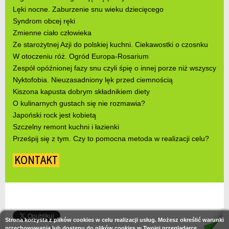
Lęki nocne. Zaburzenie snu wieku dziecięcego
Syndrom obcej ręki
Zmienne ciało człowieka
Ze starożytnej Azji do polskiej kuchni. Ciekawostki o czosnku
W otoczeniu róż. Ogród Europa-Rosarium
Zespół opóźnionej fazy snu czyli śpię o innej porze niż wszyscy
Nyktofobia. Nieuzasadniony lęk przed ciemnością
Kiszona kapusta dobrym składnikiem diety
O kulinarnych gustach się nie rozmawia?
Japoński rock jest kobietą
Szczelny remont kuchni i łazienki
Prześpij się z tym. Czy to pomocna metoda w realizacji celu?
KONTAKT
Strona korzysta z plików cookies w celu realizacji usług. Możesz określić warunki
przechowywania lub dostępu do plików cookies w Twojej przeglądarce.