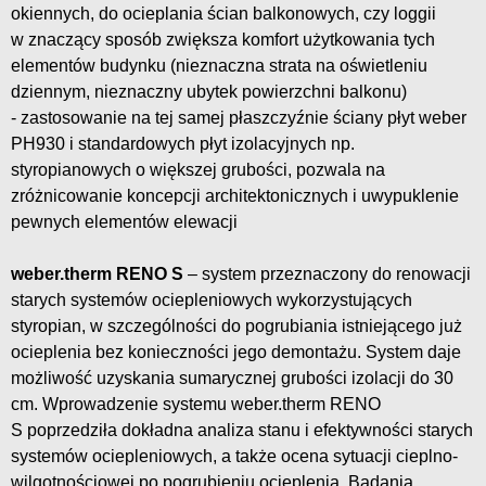
okiennych, do ocieplania ścian balkonowych, czy loggii
w znaczący sposób zwiększa komfort użytkowania tych
elementów budynku (nieznaczna strata na oświetleniu
dziennym, nieznaczny ubytek powierzchni balkonu)
- zastosowanie na tej samej płaszczyźnie ściany płyt weber
PH930 i standardowych płyt izolacyjnych np.
styropianowych o większej grubości, pozwala na
zróżnicowanie koncepcji architektonicznych i uwypuklenie
pewnych elementów elewacji
weber.therm RENO S
– system przeznaczony do renowacji
starych systemów ociepleniowych wykorzystujących
styropian, w szczególności do pogrubiania istniejącego już
ocieplenia bez konieczności jego demontażu. System daje
możliwość uzyskania sumarycznej grubości izolacji do 30
cm. Wprowadzenie systemu weber.therm RENO
S poprzedziła dokładna analiza stanu i efektywności starych
systemów ociepleniowych, a także ocena sytuacji cieplno-
wilgotnościowej po pogrubieniu ocieplenia. Badania