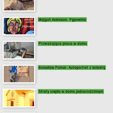
Majgull Axelsson: Pępowina
Przerażająca praca w domu
Bolesław Polnar: Autoportret z kobietą
Straty ciepła w domu jednorodzinnym