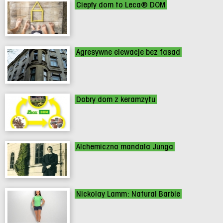
Ciepły dom to Leca® DOM
Agresywne elewacje bez fasad
Dobry dom z keramzytu
Alchemiczna mandala Junga
Nickolay Lamm: Natural Barbie