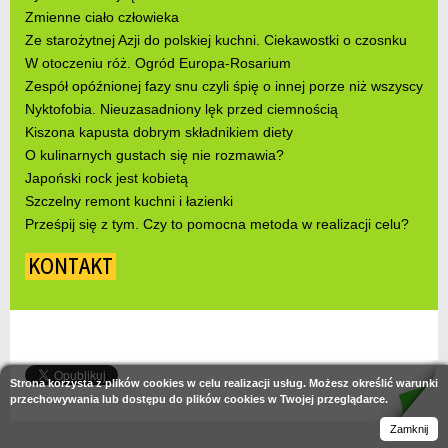
Zmienne ciało człowieka
Ze starożytnej Azji do polskiej kuchni. Ciekawostki o czosnku
W otoczeniu róż. Ogród Europa-Rosarium
Zespół opóźnionej fazy snu czyli śpię o innej porze niż wszyscy
Nyktofobia. Nieuzasadniony lęk przed ciemnością
Kiszona kapusta dobrym składnikiem diety
O kulinarnych gustach się nie rozmawia?
Japoński rock jest kobietą
Szczelny remont kuchni i łazienki
Prześpij się z tym. Czy to pomocna metoda w realizacji celu?
KONTAKT
Strona korzysta z plików cookies w celu realizacji usług. Możesz określić warunki
przechowywania lub dostępu do plików cookies w Twojej przeglądarce.
Zamknij