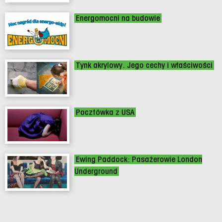
Energomocni na budowie
Tynk akrylowy. Jego cechy i właściwości
Pocztówka z USA
Ewing Paddock: Pasażerowie London
Underground