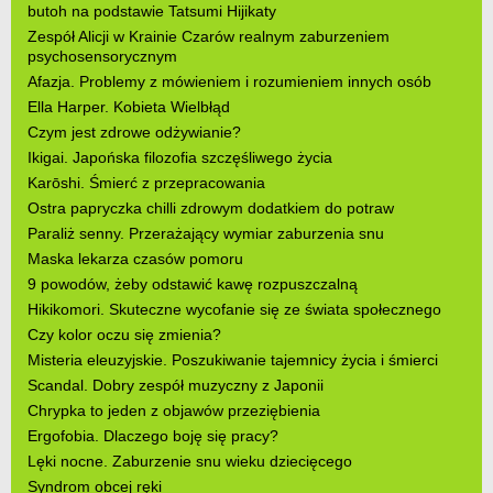
butoh na podstawie Tatsumi Hijikaty
Zespół Alicji w Krainie Czarów realnym zaburzeniem
psychosensorycznym
Afazja. Problemy z mówieniem i rozumieniem innych osób
Ella Harper. Kobieta Wielbłąd
Czym jest zdrowe odżywianie?
Ikigai. Japońska filozofia szczęśliwego życia
Karōshi. Śmierć z przepracowania
Ostra papryczka chilli zdrowym dodatkiem do potraw
Paraliż senny. Przerażający wymiar zaburzenia snu
Maska lekarza czasów pomoru
9 powodów, żeby odstawić kawę rozpuszczalną
Hikikomori. Skuteczne wycofanie się ze świata społecznego
Czy kolor oczu się zmienia?
Misteria eleuzyjskie. Poszukiwanie tajemnicy życia i śmierci
Scandal. Dobry zespół muzyczny z Japonii
Chrypka to jeden z objawów przeziębienia
Ergofobia. Dlaczego boję się pracy?
Lęki nocne. Zaburzenie snu wieku dziecięcego
Syndrom obcej ręki