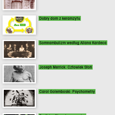
Dobry dom z keramzytu
Somnambulizm według Allana Kardeca
Joseph Merrick: Człowiek Słoń
Carol Golemboski: Psychometry