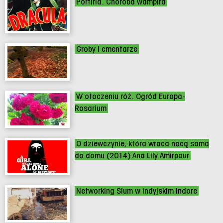
Porfiria. Choroba wampira
Groby i cmentarze
W otoczeniu róż. Ogród Europa-
Rosarium
O dziewczynie, która wraca nocą sama
do domu (2014) Ana Lily Amirpour
Networking Slum w indyjskim Indore