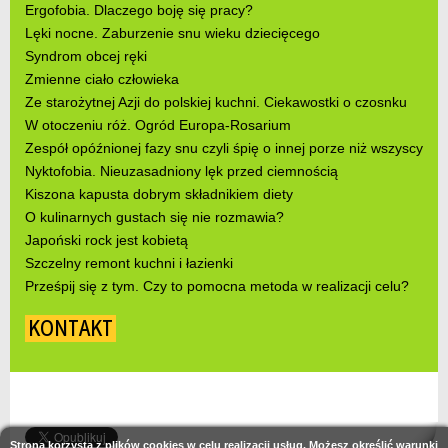
Ergofobia. Dlaczego boję się pracy?
Lęki nocne. Zaburzenie snu wieku dziecięcego
Syndrom obcej ręki
Zmienne ciało człowieka
Ze starożytnej Azji do polskiej kuchni. Ciekawostki o czosnku
W otoczeniu róż. Ogród Europa-Rosarium
Zespół opóźnionej fazy snu czyli śpię o innej porze niż wszyscy
Nyktofobia. Nieuzasadniony lęk przed ciemnością
Kiszona kapusta dobrym składnikiem diety
O kulinarnych gustach się nie rozmawia?
Japoński rock jest kobietą
Szczelny remont kuchni i łazienki
Prześpij się z tym. Czy to pomocna metoda w realizacji celu?
KONTAKT
Strona korzysta z plików cookies w celu realizacji usług. Możesz określić warunki