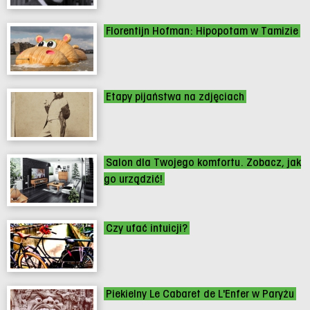
Florentijn Hofman: Hipopotam w Tamizie
Etapy pijaństwa na zdjęciach
Salon dla Twojego komfortu. Zobacz, jak
go urządzić!
Czy ufać intuicji?
Piekielny Le Cabaret de L'Enfer w Paryżu