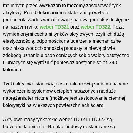
ma innych przeciwwskazań to możemy zastosować tynk
akrylowy. Przed dokonaniem ostatecznego wyboru
producenta warto zwrócić uwagę na dwa produkty dostępne
na naszym rynku
weber TD321
oraz
weber TD322
. Poza
wymienionymi cechami tynków akrylowych, czyli ich dużą
elastycznością, odpornością na uderzenia mechaniczne
oraz niską wodochłonnością produkty te niewątpliwie
zdobędą uznanie u osób ceniących sobie walory estetyczne
i lubiących się wyróżnić ponieważ dostępne są aż 248
kolorach.
Tynki akrylowe stanowią doskonałe rozwiązanie na barwne
wykończenie systemów ociepleń narażonych na duże
naprężenia termiczne (możliwe jest zastosowanie ciemnej
kolorystyki na większych powierzchniach ścian).
Akrylowe masy tynkarskie weber TD321 i TD322 są
barwione fabrycznie. Na plac budowy dostarczane są