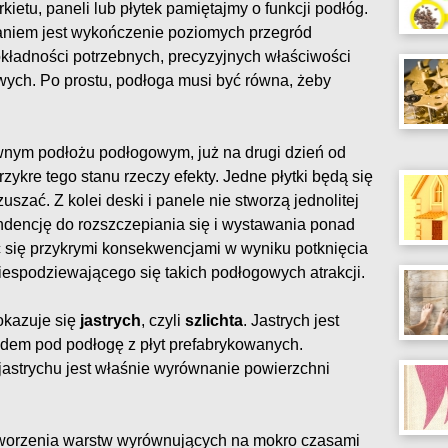
ietu, paneli lub płytek pamiętajmy o funkcji podłóg.
aniem jest wykończenie poziomych przegród
okładności potrzebnych, precyzyjnych właściwości
wych. Po prostu, podłoga musi być równa, żeby
ównym podłożu podłogowym, już na drugi dzień od
kre tego stanu rzeczy efekty. Jedne płytki będą się
szać. Z kolei deski i panele nie stworzą jednolitej
tendencję do rozszczepiania się i wystawania ponad
 się przykrymi konsekwencjami w wyniku potknięcia
espodziewającego się takich podłogowych atrakcji.
okazuje się
jastrych
, czyli
szlichta
. Jastrych jest
dem pod podłogę z płyt prefabrykowanych.
strychu jest właśnie wyrównanie powierzchni
tworzenia warstw wyrównujących na mokro czasami