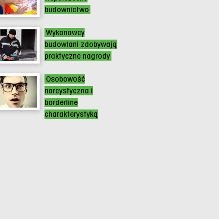
budownictwo
Wykonawcy
budowlani zdobywają
praktyczne nagrody
Osobowość
narcystyczna i
borderline
charakterystyką