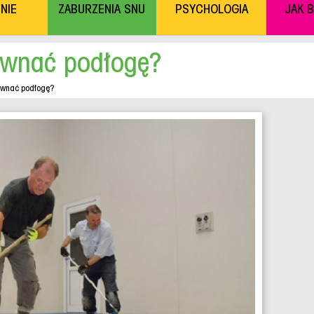
NIE
ZABURZENIA SNU
PSYCHOLOGIA
JAK 
ównać podłogę?
ównać podłogę?