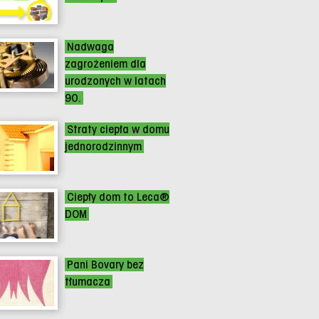
Nadwaga
zagrożeniem dla
urodzonych w latach
90.
Straty ciepła w domu
jednorodzinnym
Ciepły dom to Leca®
DOM
Pani Bovary bez
tłumacza