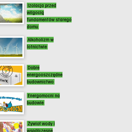
Izolacja przed
wilgocią
fundamentów starego
domu
Alkoholizm w
lotnictwie
Dobre
energooszczędne
budownictwo
Energomocni na
budowie
Żywioł wody i
współczesne