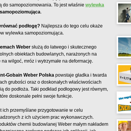
cią do samopoziomowania. To jest właśnie
wylewka
samopoziomująca
.
 wyrównać podłogę?
Najlepsza do tego celu okaże
stów wylewka samopoziomująca.
temach Weber
służą do łatwego i skutecznego
lnych obiektach budowlanych, narażonych na
 na wilgoć, mróz i wytrzymałe na deformację.
int-Gobain Weber Polska
powstaje gładka i twarda
ach grubości oraz o doskonałych właściwościach
ią do podłoża. Taki podkład podłogowy jest równym,
óre doskonale pełni swoje funkcje.
 ich przemyślane przygotowanie w celu
adzonych z ich użyciem prac wykonawczych.
produktów chemii budowlanej Weber małym nakładem