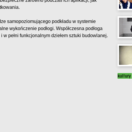
 bezpieczne zarówno podczas ich aplikacji, jak
tkowania.
dze samopoziomującego podkładu w systemie
alne wykończenie podłogi. Współczesna podłoga
i w pełni funkcjonalnym dziełem sztuki budowlanej.
kultury