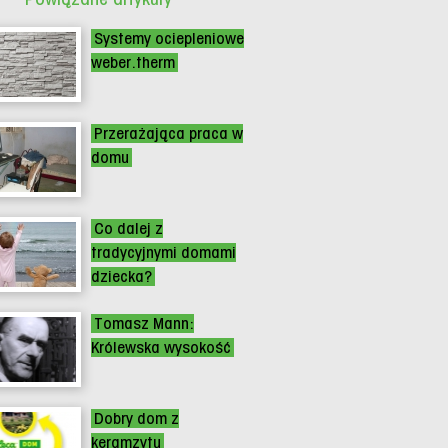
Systemy ociepleniowe
weber.therm
Przerażająca praca w
domu
Co dalej z
tradycyjnymi domami
dziecka?
Tomasz Mann:
Królewska wysokość
Dobry dom z
keramzytu