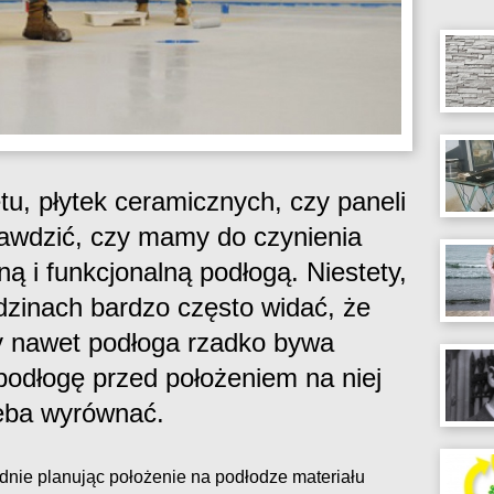
tu, płytek ceramicznych, czy paneli
awdzić, czy mamy do czynienia
ną i funkcjonalną podłogą. Niestety,
dzinach bardzo często widać, że
y nawet podłoga rzadko bywa
podłogę przed położeniem na niej
zeba wyrównać.
dnie planując położenie na podłodze materiału