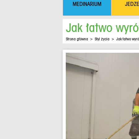
MEDINARIUM
JEDZE
Jak łatwo wyr
Strona główna
>
Styl życia
>
Jak łatwo wyr