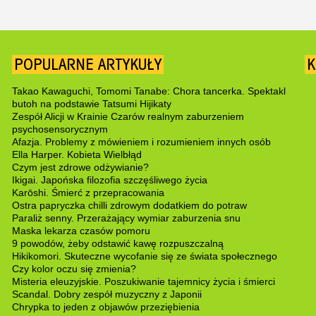
POPULARNE ARTYKUŁY
K
Takao Kawaguchi, Tomomi Tanabe: Chora tancerka. Spektakl
butoh na podstawie Tatsumi Hijikaty
Zespół Alicji w Krainie Czarów realnym zaburzeniem
psychosensorycznym
Afazja. Problemy z mówieniem i rozumieniem innych osób
Ella Harper. Kobieta Wielbłąd
Czym jest zdrowe odżywianie?
Ikigai. Japońska filozofia szczęśliwego życia
Karōshi. Śmierć z przepracowania
Ostra papryczka chilli zdrowym dodatkiem do potraw
Paraliż senny. Przerażający wymiar zaburzenia snu
Maska lekarza czasów pomoru
9 powodów, żeby odstawić kawę rozpuszczalną
Hikikomori. Skuteczne wycofanie się ze świata społecznego
Czy kolor oczu się zmienia?
Misteria eleuzyjskie. Poszukiwanie tajemnicy życia i śmierci
Scandal. Dobry zespół muzyczny z Japonii
Chrypka to jeden z objawów przeziębienia