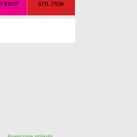
BY BYŁO?
STYL ŻYCIA
Powiązane artykuły