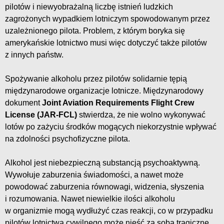
pilotów i niewyobrażalną liczbę istnień ludzkich
zagrożonych wypadkiem lotniczym spowodowanym przez
uzależnionego pilota. Problem, z którym boryka się
amerykańskie lotnictwo musi więc dotyczyć także pilotów
z innych państw.
Spożywanie alkoholu przez pilotów solidarnie tępią
międzynarodowe organizacje lotnicze. Międzynarodowy
dokument
Joint Aviation Requirements Flight Crew
License (JAR-FCL)
stwierdza, że nie wolno wykonywać
lotów po zażyciu środków mogących niekorzystnie wpływać
na zdolności psychofizyczne pilota.
Alkohol jest niebezpieczną substancją psychoaktywną.
Wywołuje zaburzenia świadomości, a nawet może
powodować zaburzenia równowagi, widzenia, słyszenia
i rozumowania. Nawet niewielkie ilości alkoholu
w organizmie mogą wydłużyć czas reakcji, co w przypadku
pilotów lotnictwa cywilnego może nieść za sobą tragiczne