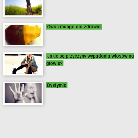
Owoc mango dla zdrowia
Jakie są przyczyny wypadania włosów na
głowie?
Dystymia