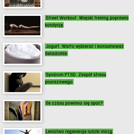
Street Workout. Miejski trening poprawia
kondycję
Jogurt. Warto wybierać i konsumować
świadomie
Syndrom PTSD. Zespół stresu
pourazowego
Ile czasu powinno się spać?
Lenistwo regeneruje ludzki mózg