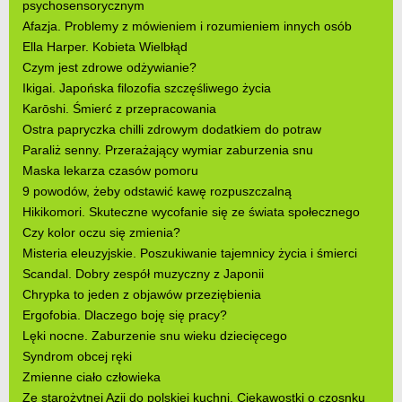
psychosensorycznym
Afazja. Problemy z mówieniem i rozumieniem innych osób
Ella Harper. Kobieta Wielbłąd
Czym jest zdrowe odżywianie?
Ikigai. Japońska filozofia szczęśliwego życia
Karōshi. Śmierć z przepracowania
Ostra papryczka chilli zdrowym dodatkiem do potraw
Paraliż senny. Przerażający wymiar zaburzenia snu
Maska lekarza czasów pomoru
9 powodów, żeby odstawić kawę rozpuszczalną
Hikikomori. Skuteczne wycofanie się ze świata społecznego
Czy kolor oczu się zmienia?
Misteria eleuzyjskie. Poszukiwanie tajemnicy życia i śmierci
Scandal. Dobry zespół muzyczny z Japonii
Chrypka to jeden z objawów przeziębienia
Ergofobia. Dlaczego boję się pracy?
Lęki nocne. Zaburzenie snu wieku dziecięcego
Syndrom obcej ręki
Zmienne ciało człowieka
Ze starożytnej Azji do polskiej kuchni. Ciekawostki o czosnku