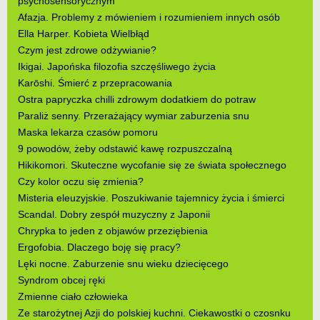
psychosensorycznym
Afazja. Problemy z mówieniem i rozumieniem innych osób
Ella Harper. Kobieta Wielbłąd
Czym jest zdrowe odżywianie?
Ikigai. Japońska filozofia szczęśliwego życia
Karōshi. Śmierć z przepracowania
Ostra papryczka chilli zdrowym dodatkiem do potraw
Paraliż senny. Przerażający wymiar zaburzenia snu
Maska lekarza czasów pomoru
9 powodów, żeby odstawić kawę rozpuszczalną
Hikikomori. Skuteczne wycofanie się ze świata społecznego
Czy kolor oczu się zmienia?
Misteria eleuzyjskie. Poszukiwanie tajemnicy życia i śmierci
Scandal. Dobry zespół muzyczny z Japonii
Chrypka to jeden z objawów przeziębienia
Ergofobia. Dlaczego boję się pracy?
Lęki nocne. Zaburzenie snu wieku dziecięcego
Syndrom obcej ręki
Zmienne ciało człowieka
Ze starożytnej Azji do polskiej kuchni. Ciekawostki o czosnku