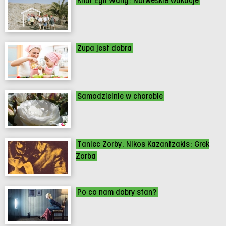
Knut Egil Wang: Norweskie wakacje
Zupa jest dobra
Samodzielnie w chorobie
Taniec Zorby. Nikos Kazantzakis: Grek
Zorba
Po co nam dobry stan?