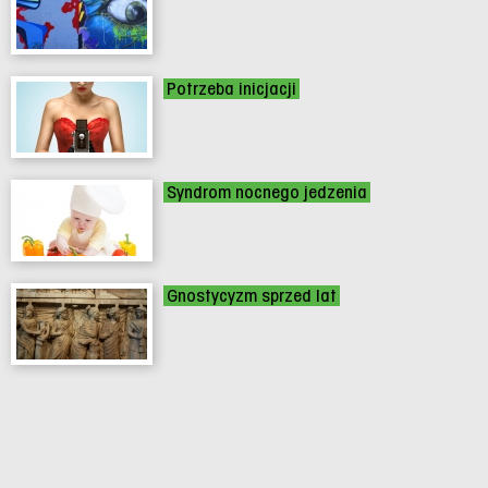
Potrzeba inicjacji
Syndrom nocnego jedzenia
Gnostycyzm sprzed lat