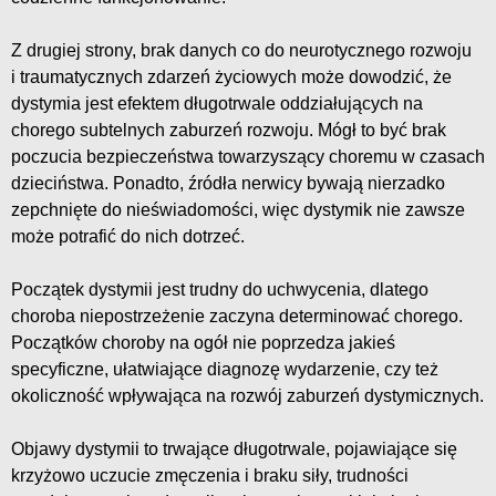
Z drugiej strony, brak danych co do neurotycznego rozwoju
i traumatycznych zdarzeń życiowych może dowodzić, że
dystymia jest efektem długotrwale oddziałujących na
chorego subtelnych zaburzeń rozwoju. Mógł to być brak
poczucia bezpieczeństwa towarzyszący choremu w czasach
dzieciństwa. Ponadto, źródła nerwicy bywają nierzadko
zepchnięte do nieświadomości, więc dystymik nie zawsze
może potrafić do nich dotrzeć.
Początek dystymii jest trudny do uchwycenia, dlatego
choroba niepostrzeżenie zaczyna determinować chorego.
Początków choroby na ogół nie poprzedza jakieś
specyficzne, ułatwiające diagnozę wydarzenie, czy też
okoliczność wpływająca na rozwój zaburzeń dystymicznych.
Objawy dystymii to trwające długotrwale, pojawiające się
krzyżowo uczucie zmęczenia i braku siły, trudności