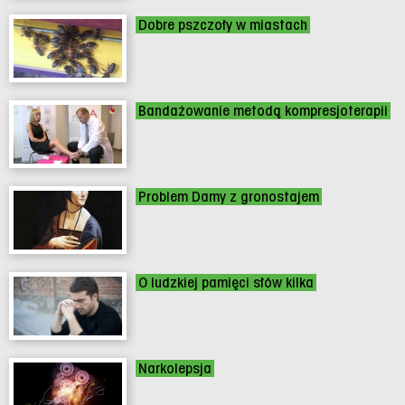
Dobre pszczoły w miastach
Bandażowanie metodą kompresjoterapii
Problem Damy z gronostajem
O ludzkiej pamięci słów kilka
Narkolepsja