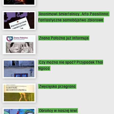
Anonimowi śmiertelnicy. Arto Paasilinna:
Fantastyczne samobójstwo zbiorowe
Znana Położna już informuje
Czy można nie spać? Przypadek Thai
Ngoca
Zwycięska przegrana
Obrońcy w naszej krwi