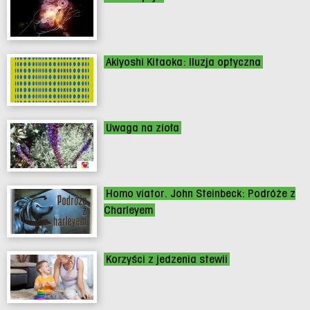
Akiyoshi Kitaoka: Iluzja optyczna
Uwaga na zioła
Homo viator. John Steinbeck: Podróże z
Charleyem
Korzyści z jedzenia stewii