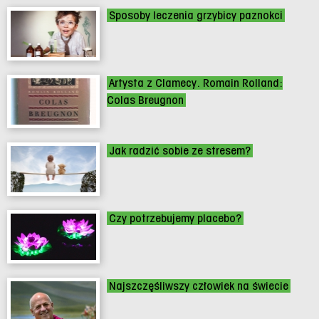
Sposoby leczenia grzybicy paznokci
Artysta z Clamecy. Romain Rolland:
Colas Breugnon
Jak radzić sobie ze stresem?
Czy potrzebujemy placebo?
Najszczęśliwszy człowiek na świecie