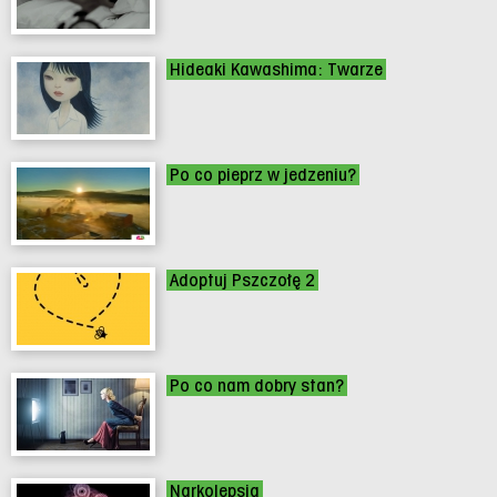
Hideaki Kawashima: Twarze
Po co pieprz w jedzeniu?
Adoptuj Pszczołę 2
Po co nam dobry stan?
Narkolepsja