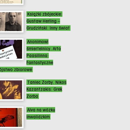
Książki zbójeckie:
Gustaw Herling –
Grudziński: Inny świat
Anonimowi
śmiertelnicy. Arto
Paasilinna:
Fantastyczne
jstwo zbiorowe
Taniec Zorby. Nikos
Kazantzakis: Grek
Zorba
Alva na wózku
inwalidzkim