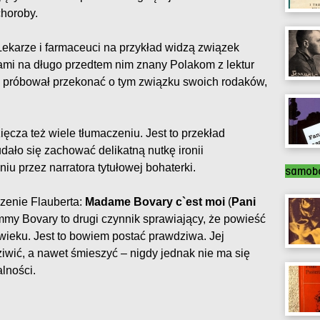
choroby.
ekarze i farmaceuci na przykład widzą związek
ami na długo przedtem nim znany Polakom z lektur
 próbował przekonać o tym związku swoich rodaków,
ęcza też wiele tłumaczeniu. Jest to przekład
dało się zachować delikatną nutkę ironii
iu przez narratora tytułowej bohaterki.
samobó
dzenie Flauberta:
Madame Bovary c`est moi
(
Pani
mmy Bovary to drugi czynnik sprawiający, że powieść
 wieku. Jest to bowiem postać prawdziwa. Jej
ić, a nawet śmieszyć – nigdy jednak nie ma się
lności.