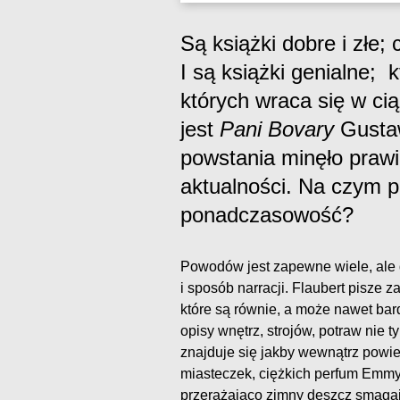
Są książki dobre i złe;
I są książki genialne; k
których wraca się w cią
jest
Pani Bovary
Gustaw
powstania minęło prawie 
aktualności. Na czym p
ponadczasowość?
Powodów jest zapewne wiele, ale 
i sposób narracji. Flaubert pisze z
które są równie, a może nawet bard
opisy wnętrz, strojów, potraw nie t
znajduje się jakby wewnątrz powie
miasteczek, ciężkich perfum Emmy 
przerażająco zimny deszcz smagają