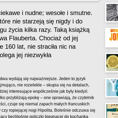
 ciekawe i nudne; wesołe i smutne.
tóre nie starzeją się nigdy i do
gu życia kilka razy. Taką książką
a Flauberta. Chociaż od jej
160 lat, nie straciła nic na
olega jej niezwykła
dwa wydają się najważniejsze. Jeden to język
ajmująco, nie rozwlekle – skupia się na detalach,
ziej interesujące współcześnie jak były kiedyś:
ylko przybliżają epokę – one sprawiają, że czytelnik
ści, czuje się niemal zapach małych francuskich
czy ropiejącej nogi Hipolita. Boleśnie odczuwa się
cy bezlitośnie policzki biegnącej do kochanka