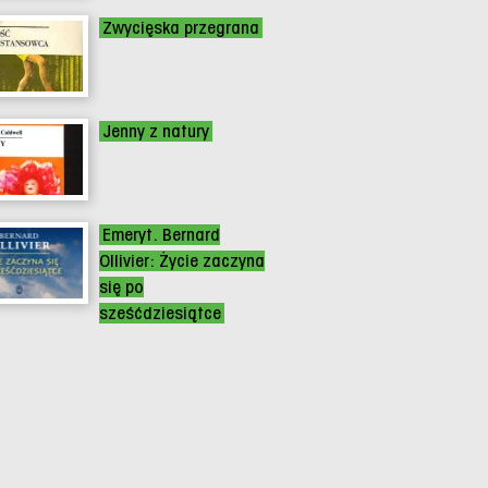
Zwycięska przegrana
Jenny z natury
Emeryt. Bernard
Ollivier: Życie zaczyna
się po
sześćdziesiątce