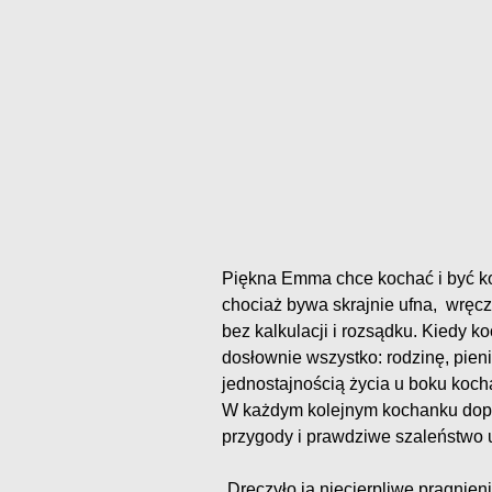
Piękna Emma chce kochać i być koc
chociaż bywa skrajnie ufna, wręcz
bez kalkulacji i rozsądku. Kiedy 
dosłownie wszystko: rodzinę, pien
jednostajnością życia u boku koch
W każdym kolejnym kochanku dopat
przygody i prawdziwe szaleństwo 
„Dręczyło ją niecierpliwe pragnie