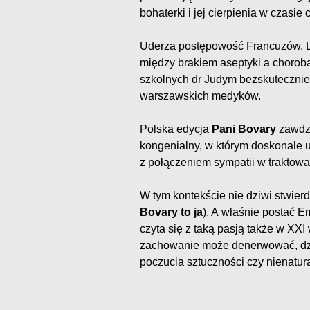
bohaterki i jej cierpienia w czasie 
Uderza postępowość Francuzów. L
między brakiem aseptyki a chorob
szkolnych dr Judym bezskutecznie
warszawskich medyków.
Polska edycja
Pani Bovary
zawdzi
kongenialny, w którym doskonale u
z połączeniem sympatii w traktowan
W tym kontekście nie dziwi stwier
Bovary to ja
). A właśnie postać E
czyta się z taką pasją także w XXI
zachowanie może denerwować, dziw
poczucia sztuczności czy nienatura