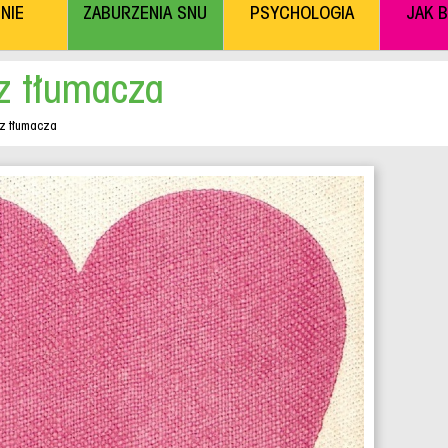
NIE
ZABURZENIA SNU
PSYCHOLOGIA
JAK 
z tłumacza
ez tłumacza