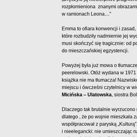
rozpłomieniona znanymi obrazami,
w ramionach Leona…”
Emma to ofiara konwencji i zasad, 
które rozbudziły nadmiernie jej w
musi skończyć się tragicznie: od p
do mieszczańskiej egzystencji.
Powyżej była już mowa o tłumacz
peerelowski. Otóż wydana w 1971 
książka nie ma tłumacza! Nazwisk
miejscu i ówcześni czytelnicy w wi
Micińska – Ulatowska
, siostra B
Dlaczego tak brutalnie wyrzucono 
dlatego , że po wojnie mieszkała z
współpracował z paryską „Kulturą”
i nieelegancki: nie umieszczając 