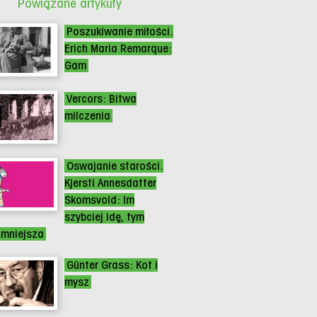
Powiązane artykuły
Poszukiwanie miłości.
Erich Maria Remarque:
Gam
Vercors: Bitwa
milczenia
Oswajanie starości.
Kjersti Annesdatter
Skomsvold: Im
szybciej idę, tym
 mniejsza
Günter Grass: Kot i
mysz