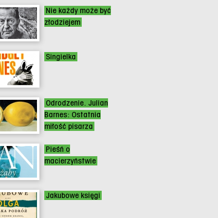
Nie każdy może być
złodziejem
Singielka
Odrodzenie. Julian
Barnes: Ostatnia
miłość pisarza
Pieśń o
macierzyństwie
Jakubowe księgi