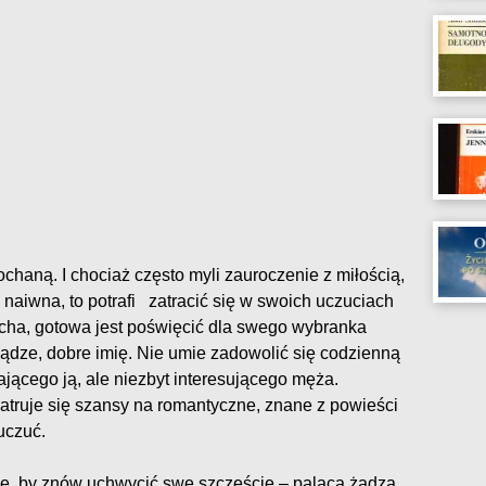
haną. I chociaż często myli zauroczenie z miłością,
 naiwna, to potrafi zatracić się w swoich uczuciach
kocha, gotowa jest poświęcić dla swego wybranka
iądze, dobre imię. Nie umie zadowolić się codzienną
ającego ją, ale niezbyt interesującego męża.
ruje się szansy na romantyczne, znane z powieści
uczuć.
nie, by znów uchwycić swe szczęście – paląca żądza,