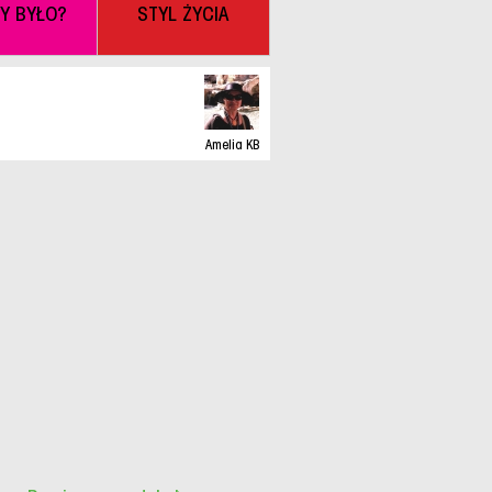
BY BYŁO?
STYL ŻYCIA
Amelia KB