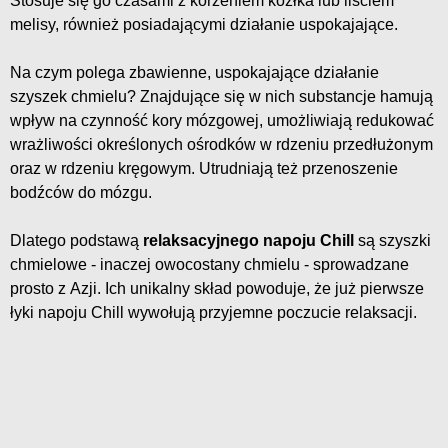
Stosuje się go czasami z korzeniem kozłka lub liściem
melisy, również posiadającymi działanie uspokajające.
Na czym polega zbawienne, uspokajające działanie
szyszek chmielu? Znajdujące się w nich substancje hamują
wpływ na czynność kory mózgowej, umożliwiają redukować
wrażliwości określonych ośrodków w rdzeniu przedłużonym
oraz w rdzeniu kręgowym. Utrudniają też przenoszenie
bodźców do mózgu.
Dlatego podstawą
relaksacyjnego napoju Chill
są szyszki
chmielowe - inaczej owocostany chmielu - sprowadzane
prosto z Azji. Ich unikalny skład powoduje, że już pierwsze
łyki napoju Chill wywołują przyjemne poczucie relaksacji.