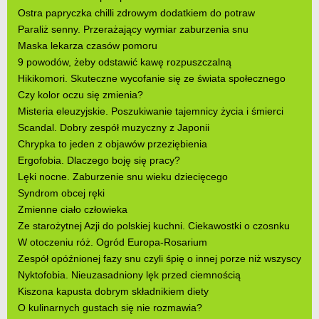
Ostra papryczka chilli zdrowym dodatkiem do potraw
Paraliż senny. Przerażający wymiar zaburzenia snu
Maska lekarza czasów pomoru
9 powodów, żeby odstawić kawę rozpuszczalną
Hikikomori. Skuteczne wycofanie się ze świata społecznego
Czy kolor oczu się zmienia?
Misteria eleuzyjskie. Poszukiwanie tajemnicy życia i śmierci
Scandal. Dobry zespół muzyczny z Japonii
Chrypka to jeden z objawów przeziębienia
Ergofobia. Dlaczego boję się pracy?
Lęki nocne. Zaburzenie snu wieku dziecięcego
Syndrom obcej ręki
Zmienne ciało człowieka
Ze starożytnej Azji do polskiej kuchni. Ciekawostki o czosnku
W otoczeniu róż. Ogród Europa-Rosarium
Zespół opóźnionej fazy snu czyli śpię o innej porze niż wszyscy
Nyktofobia. Nieuzasadniony lęk przed ciemnością
Kiszona kapusta dobrym składnikiem diety
O kulinarnych gustach się nie rozmawia?