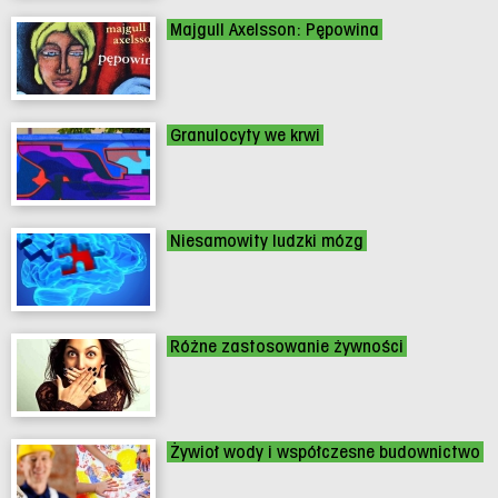
Majgull Axelsson: Pępowina
Granulocyty we krwi
Niesamowity ludzki mózg
Różne zastosowanie żywności
Żywioł wody i współczesne budownictwo