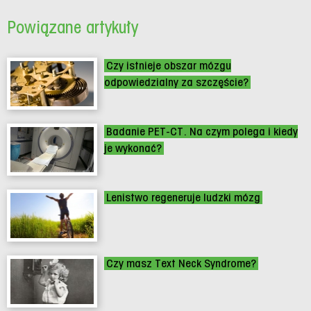
Powiązane artykuły
Czy istnieje obszar mózgu
odpowiedzialny za szczęście?
Badanie PET-CT. Na czym polega i kiedy
je wykonać?
Lenistwo regeneruje ludzki mózg
Czy masz Text Neck Syndrome?