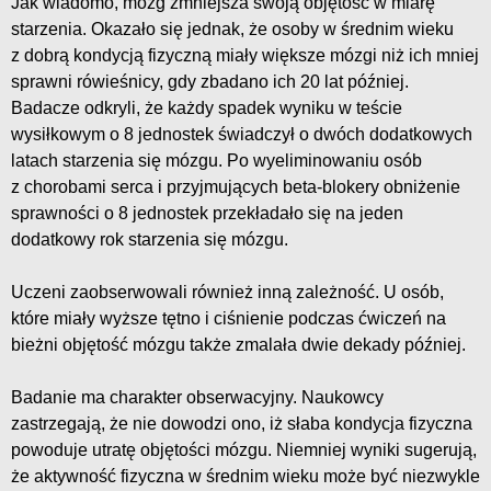
Jak wiadomo, mózg zmniejsza swoją objętość w miarę
starzenia. Okazało się jednak, że osoby w średnim wieku
z dobrą kondycją fizyczną miały większe mózgi niż ich mniej
sprawni rówieśnicy, gdy zbadano ich 20 lat później.
Badacze odkryli, że każdy spadek wyniku w teście
wysiłkowym o 8 jednostek świadczył o dwóch dodatkowych
latach starzenia się mózgu. Po wyeliminowaniu osób
z chorobami serca i przyjmujących beta-blokery obniżenie
sprawności o 8 jednostek przekładało się na jeden
dodatkowy rok starzenia się mózgu.
Uczeni zaobserwowali również inną zależność. U osób,
które miały wyższe tętno i ciśnienie podczas ćwiczeń na
bieżni objętość mózgu także zmalała dwie dekady później.
Badanie ma charakter obserwacyjny. Naukowcy
zastrzegają, że nie dowodzi ono, iż słaba kondycja fizyczna
powoduje utratę objętości mózgu. Niemniej wyniki sugerują,
że aktywność fizyczna w średnim wieku może być niezwykle