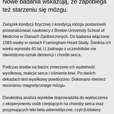
Nowe badania wskazują, że zapobiega
też starzeniu się mózgu.
Związek kondycji fizycznej z kondycją mózgu postanowili
przeanalizować naukowcy z Boston University School of
Medicine w Stanach Zjednoczonych. Do badania włączono
1583 osoby w ramach Framingham Heart Study. Średnia ich
wieku wynosiła 40 lat. U żadnego z uczestników nie
stwierdzono oznak demencji i chorób serca.
Podczas testów na bieżni zmierzono ich wydolność
wysiłkową, reakcje serca i ciśnienie krwi. Po dwóch
dekadach test wysiłkowy powtórzono. Dokonano również
rezonansu magnetycznego mózgu.
Dwukrotna analiza wyników doprowadziła do wykluczenia
z eksperymentu osób cierpiących na choroby serca oraz
przyjmujących leki beta-adrenolityczne, czyli β-blokery.