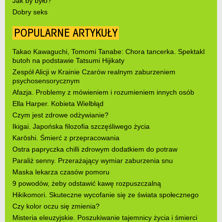
Jak by było?
Dobry seks
POPULARNE ARTYKUŁY
Takao Kawaguchi, Tomomi Tanabe: Chora tancerka. Spektakl
butoh na podstawie Tatsumi Hijikaty
Zespół Alicji w Krainie Czarów realnym zaburzeniem
psychosensorycznym
Afazja. Problemy z mówieniem i rozumieniem innych osób
Ella Harper. Kobieta Wielbłąd
Czym jest zdrowe odżywianie?
Ikigai. Japońska filozofia szczęśliwego życia
Karōshi. Śmierć z przepracowania
Ostra papryczka chilli zdrowym dodatkiem do potraw
Paraliż senny. Przerażający wymiar zaburzenia snu
Maska lekarza czasów pomoru
9 powodów, żeby odstawić kawę rozpuszczalną
Hikikomori. Skuteczne wycofanie się ze świata społecznego
Czy kolor oczu się zmienia?
Misteria eleuzyjskie. Poszukiwanie tajemnicy życia i śmierci