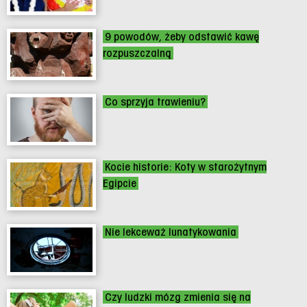
9 powodów, żeby odstawić kawę
rozpuszczalną
Co sprzyja trawieniu?
Kocie historie: Koty w starożytnym
Egipcie
Nie lekceważ lunatykowania
Czy ludzki mózg zmienia się na