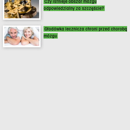
Czy istnieje obszar mózgu
odpowiedzialny za szczęście?
Głodówka lecznicza chroni przed chorobą
mózgu