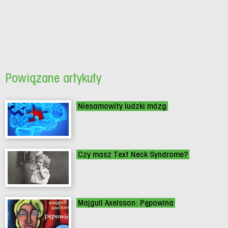
Powiązane artykuły
Niesamowity ludzki mózg
Czy masz Text Neck Syndrome?
Majgull Axelsson: Pępowina