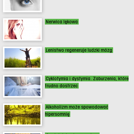
Nerwica lękowa
Lenistwo regeneruje ludzki mózg
Cyklotymia i dystymia. Zaburzenia, które
trudno dostrzec
Alkoholizm może spowodować
hipersomnię