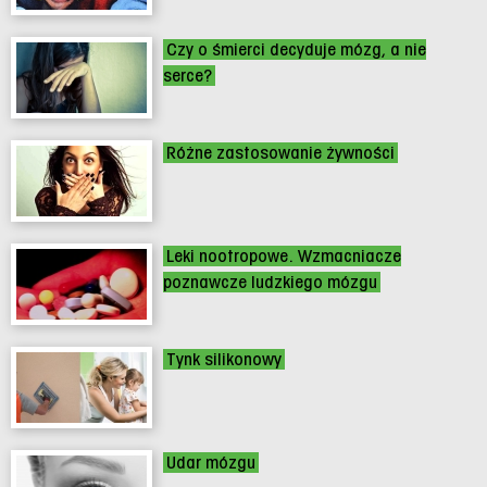
Czy o śmierci decyduje mózg, a nie
serce?
Różne zastosowanie żywności
Leki nootropowe. Wzmacniacze
poznawcze ludzkiego mózgu
Tynk silikonowy
Udar mózgu