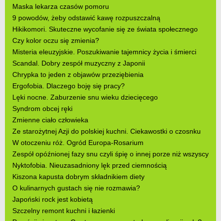
Maska lekarza czasów pomoru
9 powodów, żeby odstawić kawę rozpuszczalną
Hikikomori. Skuteczne wycofanie się ze świata społecznego
Czy kolor oczu się zmienia?
Misteria eleuzyjskie. Poszukiwanie tajemnicy życia i śmierci
Scandal. Dobry zespół muzyczny z Japonii
Chrypka to jeden z objawów przeziębienia
Ergofobia. Dlaczego boję się pracy?
Lęki nocne. Zaburzenie snu wieku dziecięcego
Syndrom obcej ręki
Zmienne ciało człowieka
Ze starożytnej Azji do polskiej kuchni. Ciekawostki o czosnku
W otoczeniu róż. Ogród Europa-Rosarium
Zespół opóźnionej fazy snu czyli śpię o innej porze niż wszyscy
Nyktofobia. Nieuzasadniony lęk przed ciemnością
Kiszona kapusta dobrym składnikiem diety
O kulinarnych gustach się nie rozmawia?
Japoński rock jest kobietą
Szczelny remont kuchni i łazienki