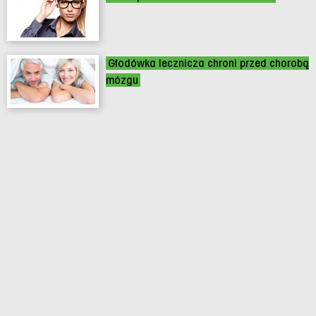
Głodówka lecznicza chroni przed chorobą
mózgu