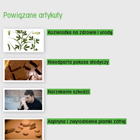
Powiązane artykuły
Kozieradka na zdrowie i urodę
Nieodparta pokusa słodyczy
Narzekanie szkodzi
Aspiryna i zwyrodnienie plamki żółtej