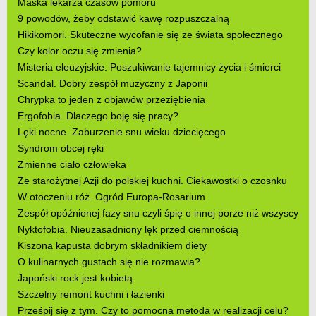
Maska lekarza czasów pomoru
9 powodów, żeby odstawić kawę rozpuszczalną
Hikikomori. Skuteczne wycofanie się ze świata społecznego
Czy kolor oczu się zmienia?
Misteria eleuzyjskie. Poszukiwanie tajemnicy życia i śmierci
Scandal. Dobry zespół muzyczny z Japonii
Chrypka to jeden z objawów przeziębienia
Ergofobia. Dlaczego boję się pracy?
Lęki nocne. Zaburzenie snu wieku dziecięcego
Syndrom obcej ręki
Zmienne ciało człowieka
Ze starożytnej Azji do polskiej kuchni. Ciekawostki o czosnku
W otoczeniu róż. Ogród Europa-Rosarium
Zespół opóźnionej fazy snu czyli śpię o innej porze niż wszyscy
Nyktofobia. Nieuzasadniony lęk przed ciemnością
Kiszona kapusta dobrym składnikiem diety
O kulinarnych gustach się nie rozmawia?
Japoński rock jest kobietą
Szczelny remont kuchni i łazienki
Prześpij się z tym. Czy to pomocna metoda w realizacji celu?