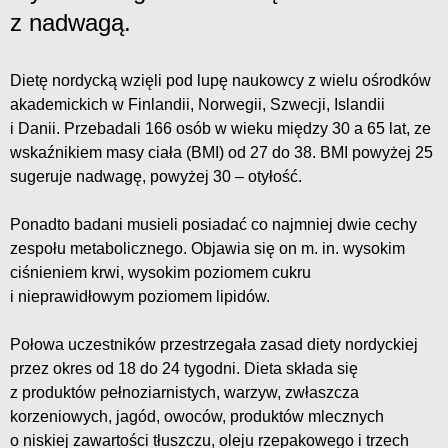
z nadwagą.
Dietę nordycką wzięli pod lupę naukowcy z wielu ośrodków
akademickich w Finlandii, Norwegii, Szwecji, Islandii
i Danii. Przebadali 166 osób w wieku między 30 a 65 lat, ze
wskaźnikiem masy ciała (BMI) od 27 do 38. BMI powyżej 25
sugeruje nadwagę, powyżej 30 – otyłość.
Ponadto badani musieli posiadać co najmniej dwie cechy
zespołu metabolicznego. Objawia się on m. in. wysokim
ciśnieniem krwi, wysokim poziomem cukru
i nieprawidłowym poziomem lipidów.
Połowa uczestników przestrzegała zasad diety nordyckiej
przez okres od 18 do 24 tygodni. Dieta składa się
z produktów pełnoziarnistych, warzyw, zwłaszcza
korzeniowych, jagód, owoców, produktów mlecznych
o niskiej zawartości tłuszczu, oleju rzepakowego i trzech