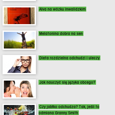
Alva na wózku inwalidzkim
Melatonina dobra na sen
Dieta rozdzielna odchudzi i uleczy
Jak nauczyć się języka obcego?
Czy jabłko odchudza? Tak, jeśli to
odmiana Granny Smith