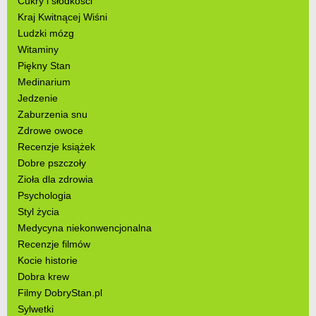
Cukry i słodkości
Kraj Kwitnącej Wiśni
Ludzki mózg
Witaminy
Piękny Stan
Medinarium
Jedzenie
Zaburzenia snu
Zdrowe owoce
Recenzje książek
Dobre pszczoły
Zioła dla zdrowia
Psychologia
Styl życia
Medycyna niekonwencjonalna
Recenzje filmów
Kocie historie
Dobra krew
Filmy DobryStan.pl
Sylwetki