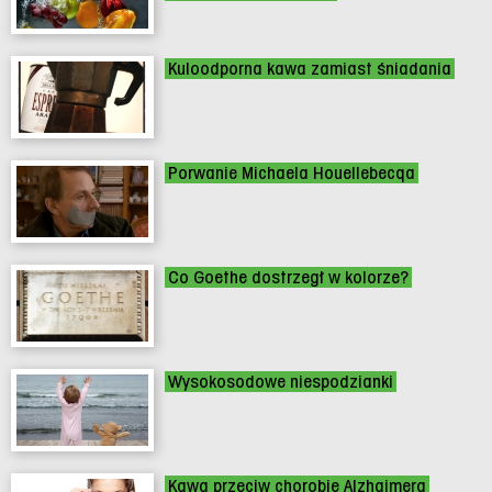
Kuloodporna kawa zamiast śniadania
Porwanie Michaela Houellebecqa
Co Goethe dostrzegł w kolorze?
Wysokosodowe niespodzianki
Kawa przeciw chorobie Alzhaimera